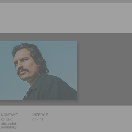
l.
stávat
te souhlas
ných
zesílání
h sdělení
ngových
e v Praze.
ti let, nebo
u se
 pro tento
hoto
te starší 16
hoto
e, že jste
KONTAKT
INZERCE
kontakt
on-line
lasíte s
obchodní
podmínky