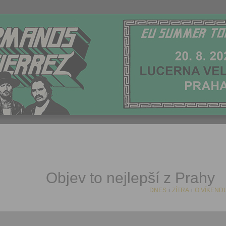
Objev to nejlepší z Prahy
DNES
i
ZÍTRA
i
O VÍKEND