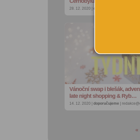
Černobylu, poezie i Pulp …
28. 12. 2020 |
doporučujeme
| redakce@c
Vánoční swap i blešák, adven
late night shopping & Ryb…
14. 12. 2020 |
doporučujeme
| redakce@c
«