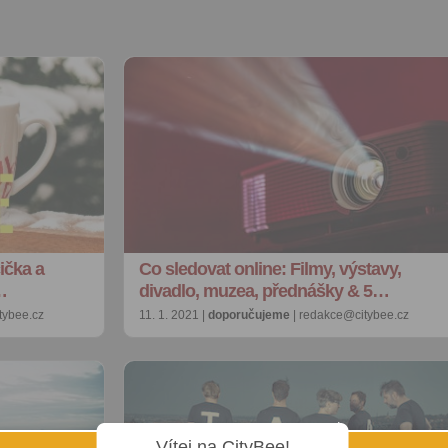
ička a
Co sledovat online: Filmy, výstavy,
…
divadlo, muzea, přednášky & 5…
tybee.cz
11. 1. 2021 |
doporučujeme
| redakce@citybee.cz
Vítej na CityBee!