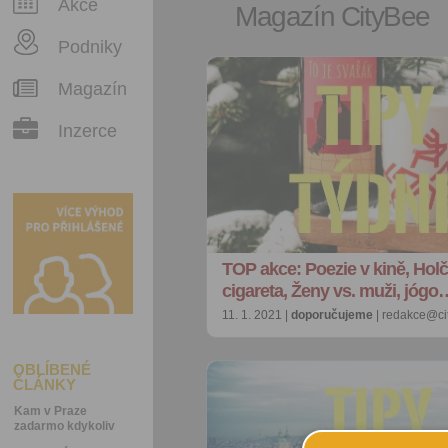
Akce
Magazín CityBee
Podniky
Magazín
Inzerce
TOP akce: Poezie v kině, Holč
cigareta, Ženy vs. muži, jógo
11. 1. 2021 |
doporučujeme
| redakce@ci
OBLÍBENÉ
ČLÁNKY
Kam v Praze
zadarmo kdykoliv