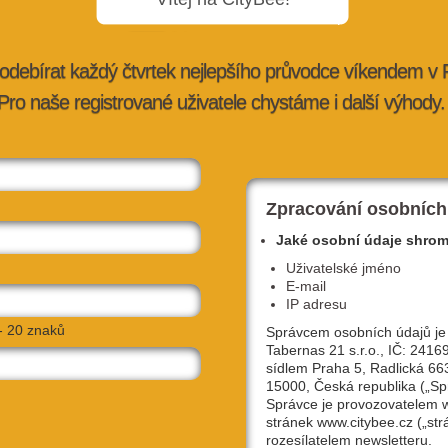
odebírat každý čtvrtek nejlepšího průvodce víkendem v
Pro naše registrované uživatele chystáme i další výhody.
u, Island
TATA BOJS: Rozhovor o novém albu
 H…
Jedna Nula i nekompromisních škr…
ybee.cz
3. 1. 2021 |
doporučujeme
| redakce@citybee.cz
Zpracování osobních
Jaké osobní údaje shro
Uživatelské jméno
E-mail
IP adresu
- 20 znaků
Správcem osobních údajů je
Tabernas 21 s.r.o., IČ: 2416
sídlem Praha 5, Radlická 66
15000, Česká republika („Sp
Správce je provozovatelem
stránek www.citybee.cz („str
, výlet do
Vánoční tipy: Louskáček z Národního,
rozesílatelem newsletteru.