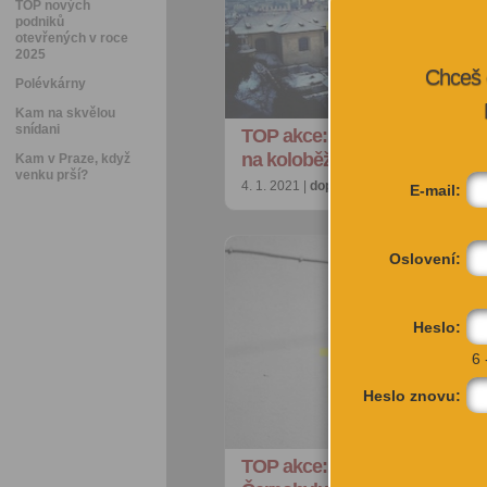
TOP nových
podniků
otevřených v roce
2025
Chceš 
Polévkárny
Kam na skvělou
snídani
TOP akce: Masakr mikrovlnko
na koloběžce nebo Šarlatán
Kam v Praze, když
venku prší?
4. 1. 2021 |
doporučujeme
| redakce@cit
E-mail:
Oslovení:
Heslo:
6 
Heslo znovu:
TOP akce: Chlast jenom online