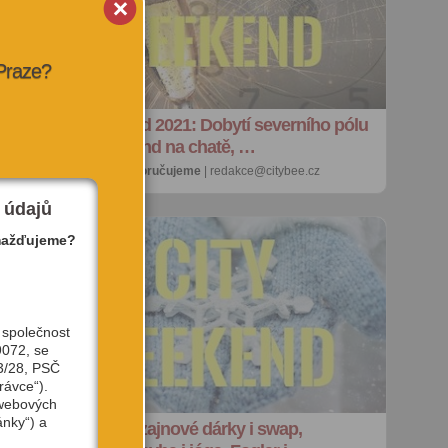
 Praze?
První víkend 2021: Dobytí severního pólu
Prahy, Víkend na chatě, …
1. 1. 2021 |
doporučujeme
| redakce@citybee.cz
 údajů
mažďujeme?
 společnost
9072, se
3/28, PSČ
rávce“).
 webových
ánky“) a
Víkend: Dyzajnové dárky i swap,