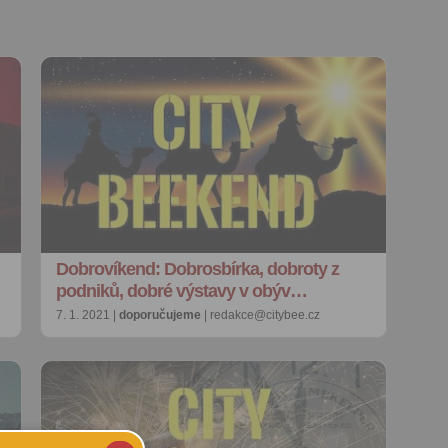
Dobrovíkend: Dobrosbírka, dobroty z
podniků, dobré výstavy v obýv…
7. 1. 2021 |
doporučujeme
| redakce@citybee.cz