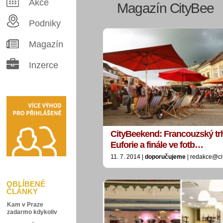
Akce
Magazín CityBee
Podniky
Magazín
Inzerce
CityBeekend: Francouzský trh,
Euforie a finále ve fotb…
11. 7. 2014 |
doporučujeme
| redakce@ci
OBLÍBENÉ
ČLÁNKY
Kam v Praze
zadarmo kdykoliv