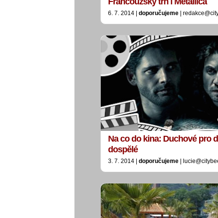
Francouzský trh i Metallica
6. 7. 2014 |
doporučujeme
| redakce@cit
Na co do kina: Duchové pro dě
dospělé
3. 7. 2014 |
doporučujeme
| lucie@citybe