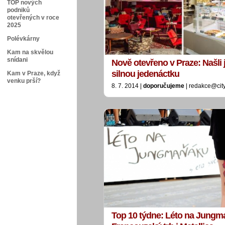
TOP nových
podniků
otevřených v roce
2025
Polévkárny
Kam na skvělou
snídani
Nově otevřeno v Praze: Našli 
silnou jedenáctku
Kam v Praze, když
venku prší?
8. 7. 2014 |
doporučujeme
| redakce@cit
Top 10 týdne: Léto na Jungm