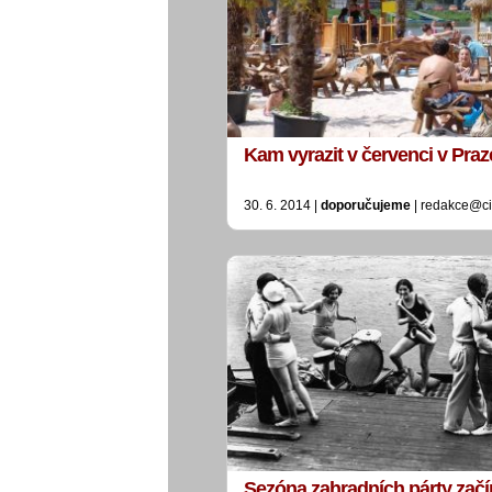
Kam vyrazit v červenci v Pra
30. 6. 2014 |
doporučujeme
| redakce@ci
Sezóna zahradních párty začí