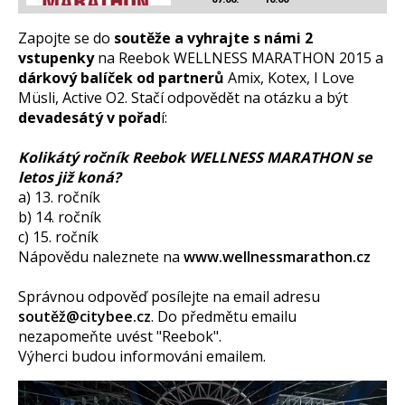
Zapojte se do
soutěže a vyhrajte s námi 2
vstupenky
na Reebok WELLNESS MARATHON 2015 a
dárkový balíček od partnerů
Amix, Kotex, I Love
Müsli, Active O2. Stačí odpovědět na otázku a být
devadesátý v pořad
í:
Kolikátý ročník Reebok WELLNESS MARATHON se
letos již koná?
a) 13. ročník
b) 14. ročník
c) 15. ročník
Nápovědu naleznete na
www.wellnessmarathon.cz
Správnou odpověď posílejte na email adresu
soutěž@citybee.cz
. Do předmětu emailu
nezapomeňte uvést "Reebok".
Výherci budou informováni emailem.