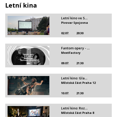
Letní kina
Letní kino ve S…
Pivovar Spojovna
02.07.
20:30
Fantom opery - …
MeetFactory
09.07.
21:30
Letní kino: Gla…
Městská část Praha 12
10.07.
21:30
Letní kino: Roz…
Městská část Praha 8