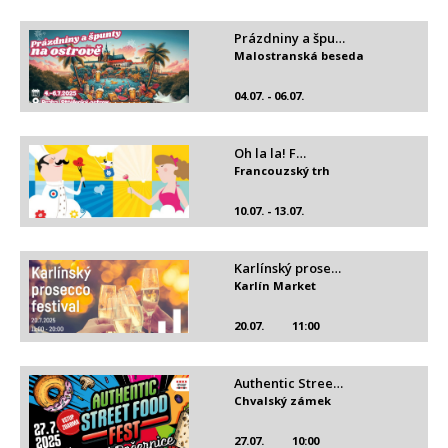
Prázdniny a špu…
Malostranská beseda
04.07. - 06.07.
Oh la la! F…
Francouzský trh
10.07. - 13.07.
Karlínský prose…
Karlín Market
20.07.
11:00
Authentic Stree…
Chvalský zámek
27.07.
10:00