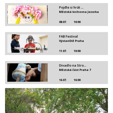
Pojďte si hrát …
Městská knihovna Jezerka
08.07.
10:00
FAB Festival
Výstaviště Praha
11.07.
10:00
Divadlo na Stro…
Městská část Praha 7
16.07.
16:00