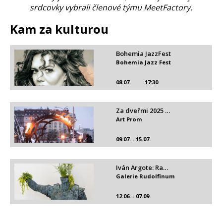
srdcovky vybrali členové týmu MeetFactory.
Kam za kulturou
Bohemia JazzFest
Bohemia Jazz Fest
08.07.
17:30
Za dveřmi 2025 …
Art Prom
09.07. - 15.07.
Iván Argote: Ra…
Galerie Rudolfinum
12.06. - 07.09.