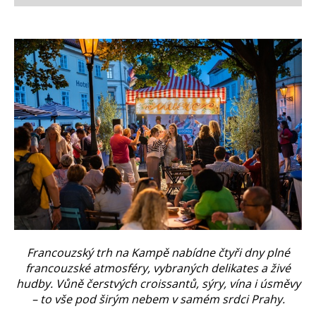
Francouzský trh na Kampě nabídne čtyři dny plné
francouzské atmosféry, vybraných delikates a živé
hudby. Vůně čerstvých croissantů, sýry, vína i úsměvy
– to vše pod širým nebem v samém srdci Prahy.