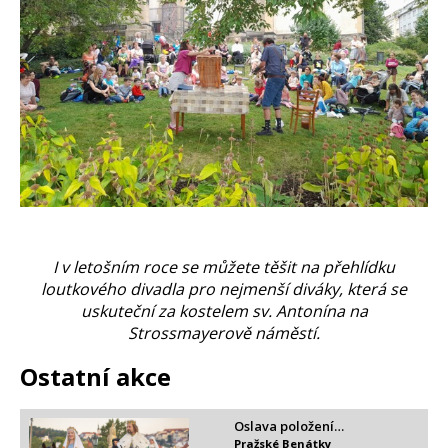
I v letošním roce se můžete těšit na přehlídku
loutkového divadla pro nejmenší diváky, která se
uskuteční za kostelem sv. Antonína na
Strossmayerově náměstí.
Ostatní akce
Oslava položení…
Pražské Benátky