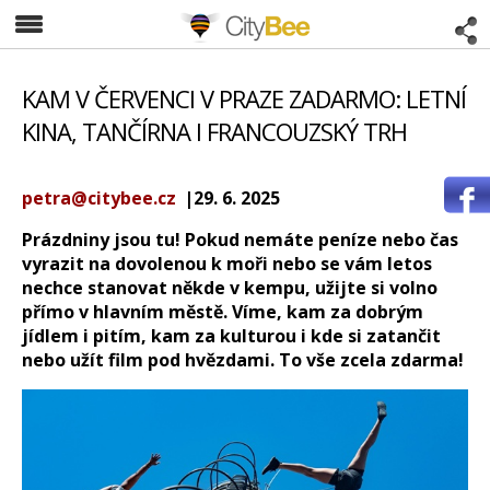
CityBee
KAM V ČERVENCI V PRAZE ZADARMO: LETNÍ
KINA, TANČÍRNA I FRANCOUZSKÝ TRH
petra@citybee.cz
|29. 6. 2025
Prázdniny jsou tu! Pokud nemáte peníze nebo čas
vyrazit na dovolenou k moři nebo se vám letos
nechce stanovat někde v kempu, užijte si volno
přímo v hlavním městě. Víme, kam za dobrým
jídlem i pitím, kam za kulturou i kde si zatančit
nebo užít film pod hvězdami. To vše zcela zdarma!