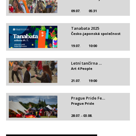
09.07.
05:31
Tanabata 2025
Česko-japonská společnost
19.07.
10:00
Letní tančírna …
Art 4 People
21.07.
19:00
Prague Pride Fe…
Prague Pride
28.07. - 03.08.