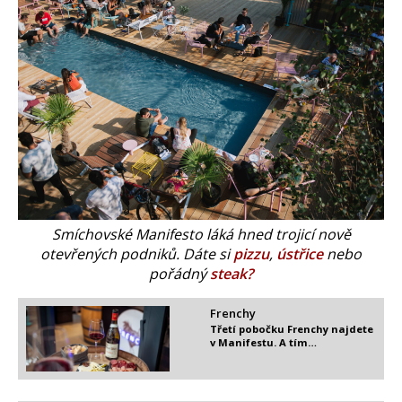
​Smíchovské Manifesto láká hned trojicí nově
otevřených podniků. Dáte si
pizzu
,
ústřice
nebo
pořádný
steak?
Frenchy
Třetí pobočku Frenchy najdete
v Manifestu. A tím…