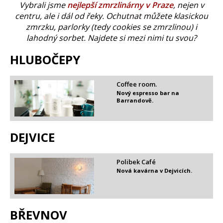
Vybrali jsme
nejlepší zmrzlinárny v Praze
, nejen v
centru, ale i dál od řeky. Ochutnat můžete klasickou
zmrzku, parlorky (tedy cookies se zmrzlinou) i
lahodný sorbet. Najdete si mezi nimi tu svou?
HLUBOČEPY
Coffee room.
Nový espresso bar na
Barrandově.
DEJVICE​
Polibek Café
Nová kavárna v Dejvicích.
BŘEVNOV