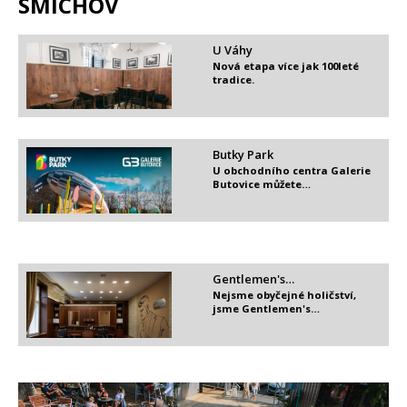
SMÍCHOV
U Váhy
Nová etapa více jak 100leté
tradice.
Butky Park
U obchodního centra Galerie
Butovice můžete…
Gentlemen's…
Nejsme obyčejné holičství,
jsme Gentlemen's…