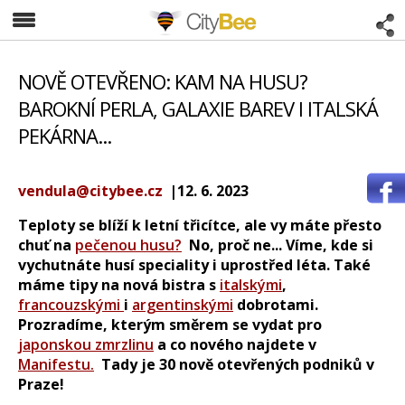
CityBee
NOVĚ OTEVŘENO: KAM NA HUSU?
BAROKNÍ PERLA, GALAXIE BAREV I ITALSKÁ
PEKÁRNA...
vendula@citybee.cz
|12. 6. 2023
Teploty se blíží k letní třicítce, ale vy máte přesto
chuť na
pečenou husu?
No, proč ne... Víme, kde si
vychutnáte husí speciality i uprostřed léta. Také
máme tipy na nová bistra s
italskými
,
francouzskými
i
argentinskými
dobrotami.
Prozradíme, kterým směrem se vydat pro
japonskou zmrzlinu
a co nového najdete v
Manifestu.
Tady je 30 nově otevřených podniků v
Praze!