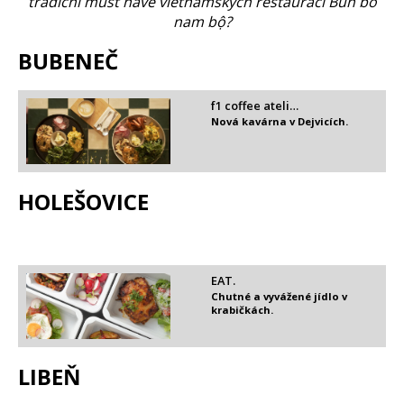
tradiční must have vietnamských restaurací Bún bò
nam bộ?
BUBENEČ
f1 coffee ateli…
Nová kavárna v Dejvicích.
HOLEŠOVICE
EAT.
Chutné a vyvážené jídlo v
krabičkách.
LIBEŇ