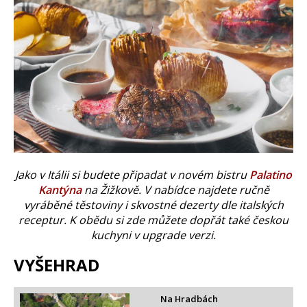
Jako v Itálii si budete připadat v novém bistru
Palatino
Kantýna
na Žižkově. V nabídce najdete ručně
vyráběné těstoviny i skvostné dezerty dle italských
receptur. K obědu si zde můžete dopřát také českou
kuchyni v upgrade verzi.
VYŠEHRAD
Na Hradbách