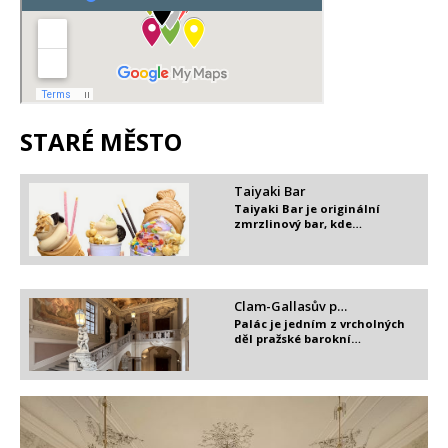
STARÉ MĚSTO
Taiyaki Bar
Taiyaki Bar je originální
zmrzlinový bar, kde…
Clam-Gallasův p…
Palác je jedním z vrcholných
děl pražské barokní…