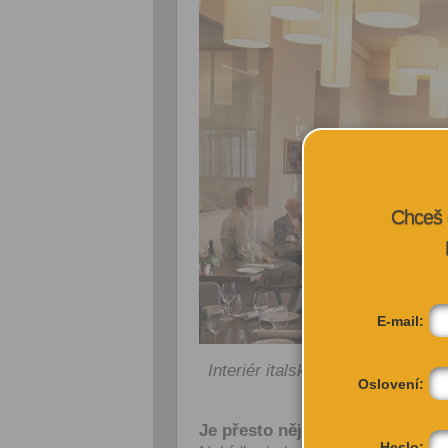
Chceš 
E-mail:
Interiér italské restaurace Aro
Oslovení:
Mí
Je přesto nějaký typ restaurace
Heslo: