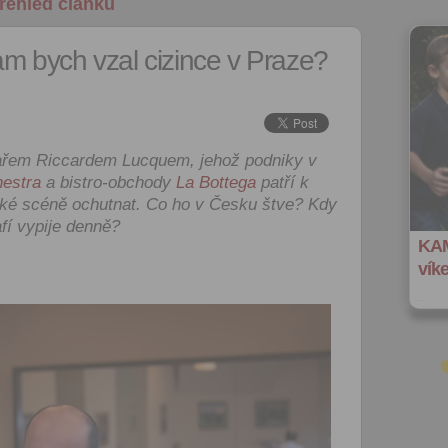
řehled článků
m bych vzal cizince v Praze?
em Riccardem Lucquem, jehož podniky v
nestra
a bistro-obchody
La Bottega
patří k
ské scéně ochutnat. Co ho v Česku štve? Kdy
fí vypije denně?
KAM
vík