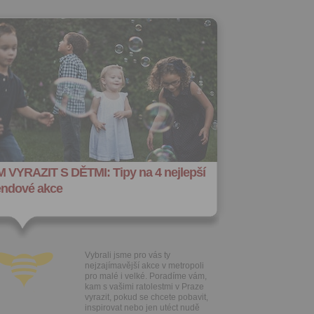
 VYRAZIT S DĚTMI: Tipy na 4 nejlepší
endové akce
Vybrali jsme pro vás ty
nejzajímavější akce v metropoli
pro malé i velké. Poradíme vám,
kam s vašimi ratolestmi v Praze
vyrazit, pokud se chcete pobavit,
inspirovat nebo jen utéct nudě