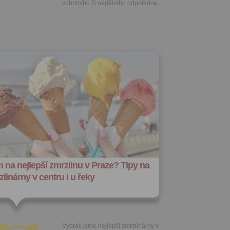
sobotního či nedělního odpoledne.
 na nejlepší zmrzlinu v Praze? Tipy na
linárny v centru i u řeky
Vybrali jsme nejlepší zmrzlinárny v