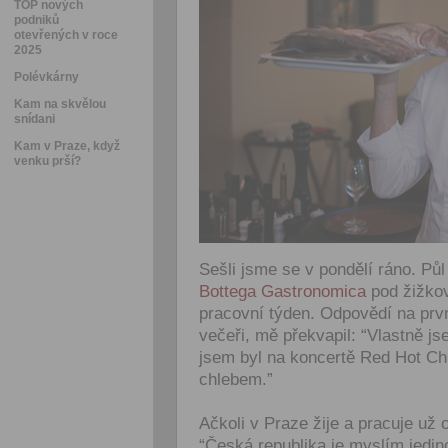
TOP nových
podniků
otevřených v roce
2025
Polévkárny
Kam na skvělou
snídani
Kam v Praze, když
venku prší?
Sešli jsme se v pondělí ráno. Půl
Bottega Gastronomica
pod žižkov
pracovní týden. Odpovědí na prv
večeři, mě překvapil: “Vlastně j
jsem byl na koncertě Red Hot Chi
chlebem.”
Ačkoli v Praze žije a pracuje už
“Česká republika je myslím jedin