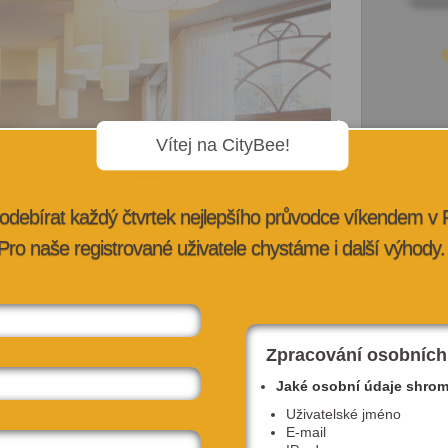
Vítej na CityBee!
odebírat každý čtvrtek nejlepšího průvodce víkendem v
Pro naše registrované uživatele chystáme i další výhody.
Zpracování osobních
mi, která se nedávno přestěhovala na Náměstí
Jaké osobní údaje shro
ru. Foto: Aromi
Uživatelské jméno
 nebo bistra, který vám v Praze chybí?
E-mail