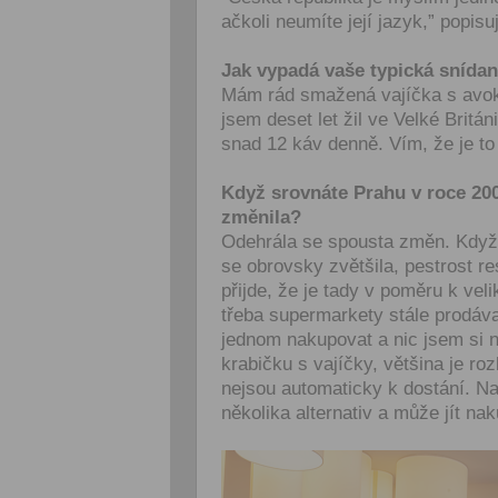
ačkoli neumíte její jazyk,” popis
Jak vypadá vaše typická snída
Mám rád smažená vajíčka s avok
jsem deset let žil ve Velké Britá
snad 12 káv denně. Vím, že je to
Když srovnáte Prahu v roce 200
změnila?
Odehrála se spousta změn. Když 
se obrovsky zvětšila, pestrost re
přijde, že je tady v poměru k vel
třeba supermarkety stále prodávaj
jednom nakupovat a nic jsem si n
krabičku s vajíčky, většina je ro
nejsou automaticky k dostání. N
několika alternativ a může jít na