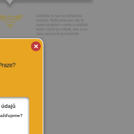
Udělejte si čas na pořádnou
snídani. Našli jsme pro vás tři
super podniky v centru a dalších
sedm různě po městě, kde si po
ránu zaručeně pochutnáte.
 Praze?
 údajů
mažďujeme?