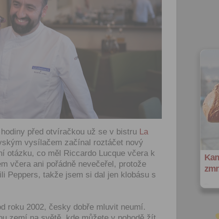
 hodiny před otvíračkou už se v bistru
La
ským vysílačem začínal roztáčet nový
ní otázku, co měl Riccardo Lucque včera k
Kam
sem včera ani pořádně nevečeřel, protože
zmrz
li Peppers, takže jsem si dal jen klobásu s
 od roku 2002, česky dobře mluvit neumí.
ou zemí na světě, kde můžete v pohodě žít,