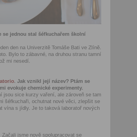
let.
Vyplněním a odesláním to
formuláře rovněž potvrzujet
si přečetl(a)
Všeobecné a
obchodní podmínky
a souh
e se jednou stal šéfkuchařem školní
jejich obsahem.
jeden den na Univerzitě Tomáše Bati ve Zlíně.
oto. Bylo to zábavné, na druhou stranu tamní
ož mi nesedí.
atorio
. Jak vznikl její název? Ptám se
 mi evokuje chemické experimenty.
 jsou sice kurzy vaření, ale zároveň se tam
i šéfkuchaři, ochutnat nové věci, zlepšit se
 vína s jídly. Je to taková laboratoř nových
. Začali jsme nově spolupracovat se