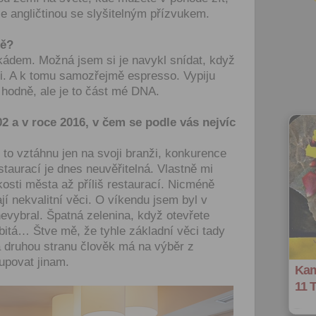
uje angličtinou se slyšitelným přízvukem.
ně?
ádem. Možná jsem si je navykl snídat, když
nii. A k tomu samozřejmě espresso. Vypiju
 hodně, ale je to část mé DNA.
2 a v roce 2016, v čem se podle vás nejvíc
to vztáhnu jen na svoji branži, konkurence
staurací je dnes neuvěřitelná. Vlastně mi
ikosti města až příliš restaurací. Nicméně
í nekvalitní věci. O víkendu jsem byl v
evybral. Špatná zelenina, když otevřete
zbitá… Štve mě, že tyhle základní věci tady
a druhou stranu člověk má na výběr z
kupovat jinam.
Kam
11 