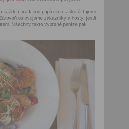
zpracováním osobních údajů
vytvoření Vašeho uživatelsk
 Za každou prodanou papírovou tašku účtujeme
nezbytného pro přihlášení už
webových stránkách a využití
Zároveň oslovujeme zákazníky a hosty, jestli
základních funkcí. Souhlas j
eurem. Všechny takto vybrané peníze pak
dobu existence uživatelskéh
jeho odstranění, nebo do od
Vašeho souhlasu se zpraco
osobních údajů pro tento úče
Newsletter:
Zaškrtnutím políčka „Chci do
emailem newsletter“ uděluje
se zpracováním výše uvede
osobních údajů za účelem ro
redakčních a marketingovýc
Správcem, zejména marketi
materiálů a pozvánek na akc
Souhlas je udělen po dobu pě
do odvolání Vašeho souhlas
zpracováním osobních údajů
účel.
Vyplněním a odesláním to
formuláře potvrzujete, že js