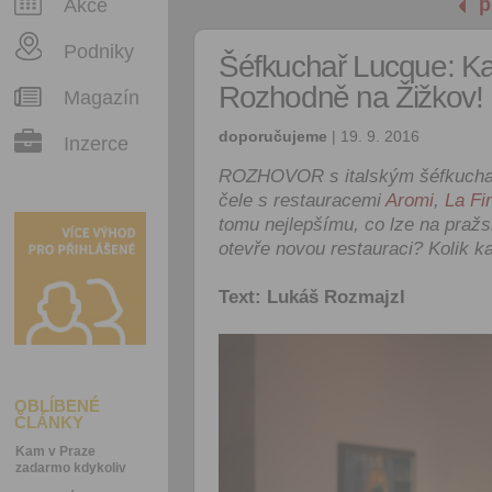
p
Akce
Podniky
Šéfkuchař Lucque: Ka
Rozhodně na Žižkov!
Magazín
doporučujeme
| 19. 9. 2016
Inzerce
ROZHOVOR s italským šéfkuchař
čele s restauracemi
Aromi
,
La Fi
tomu nejlepšímu, co lze na praž
otevře novou restauraci? Kolik ka
Text: Lukáš Rozmajzl
OBLÍBENÉ
ČLÁNKY
Kam v Praze
zadarmo kdykoliv