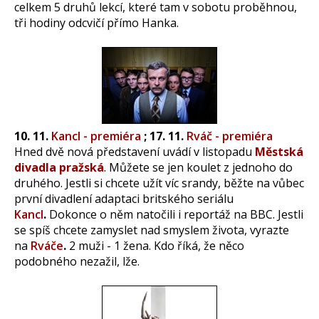
celkem 5 druhů lekcí, které tam v sobotu proběhnou,
tři hodiny odcvičí přímo Hanka.
10. 11.
Kancl - premiéra
; 17. 11.
Rváč - premiéra
Hned dvě nová představení uvádí v listopadu
Městská
divadla pražská
. Můžete se jen koulet z jednoho do
druhého. Jestli si chcete užít víc srandy, běžte na vůbec
první divadlení adaptaci britského seriálu
Kancl
.
Dokonce o něm natočili i reportáž na BBC. Jestli
se spíš chcete zamyslet nad smyslem života, vyrazte
na
Rváče
.
2 muži - 1 žena. Kdo říká, že něco
podobného nezažil, lže.