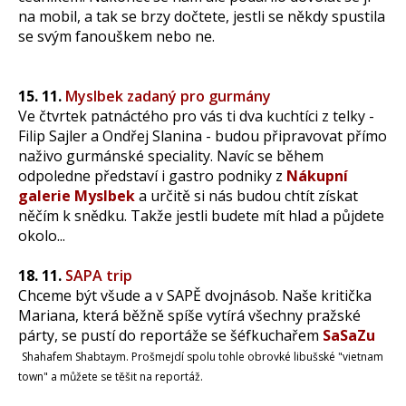
na mobil, a tak se brzy dočtete, jestli se někdy spustila
se svým fanouškem nebo ne.
15. 11.
Myslbek zadaný pro gurmány
Ve čtvrtek patnáctého pro vás ti dva kuchtíci z telky -
Filip Sajler a Ondřej Slanina - budou připravovat přímo
naživo gurmánské speciality. Navíc se během
odpoledne představí i gastro podniky z
Nákupní
galerie Myslbek
a určitě si nás budou chtít získat
něčím k snědku. Takže jestli budete mít hlad a půjdete
okolo...
18. 11.
SAPA trip
Chceme být všude a v SAPĚ dvojnásob. Naše kritička
Mariana, která běžně spíše vytírá všechny pražské
párty, se pustí do reportáže se šéfkuchařem
SaSaZu
Shahafem Shabtaym. Prošmejdí spolu tohle obrovké libušské "vietnam
town" a můžete se těšit na reportáž.