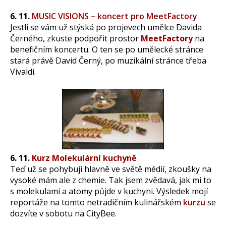
6. 11.
MUSIC VISIONS – koncert pro MeetFactory
Jestli se vám už stýská po projevech umělce Davida
Černého, zkuste podpořit prostor
MeetFactory
na
benefičním koncertu. O ten se po umělecké stránce
stará právě David Černý, po muzikální stránce třeba
Vivaldi.
6. 11.
Kurz Molekulární kuchyně
Teď už se pohybuji hlavně ve světě médií, zkoušky na
vysoké mám ale z chemie. Tak jsem zvědavá, jak mi to
s molekulami a atomy půjde v kuchyni. Výsledek mojí
reportáže na tomto netradičním kulinářském
kurzu
se
dozvíte v sobotu na CityBee.