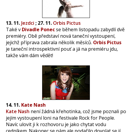
13. 11.
Jezdci
; 27. 11.
Orbis Pictus
Také v
Divadle Ponec
se během listopadu zabydlí dvě
premiéry. Obě představí nová taneční vystoupení,
jejichž příprava zabrala několik měsíců.
Orbis Pictus
je taneční introspektivní pouť a já na premiéru jdu,
takže vám dám vědět!
14. 11.
Kate Nash
Kate Nash
není žádná křehotinka, což jsme poznali po
jejím vystoupení loni na festivale Rock for People.
Navíc ulovit ji k rozhovoru je jako chytat vodu
cedníkem. Nakonec se nám ale podařilo dovolat se jí