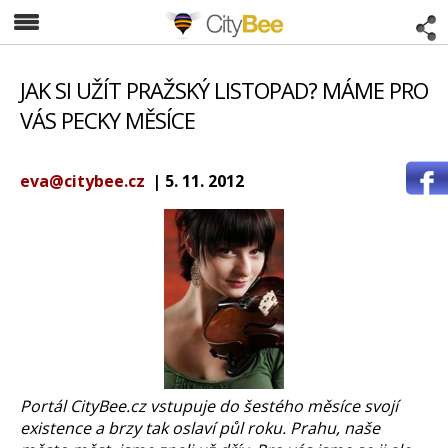
CityBee
JAK SI UŽÍT PRAŽSKÝ LISTOPAD? MÁME PRO
VÁS PECKY MĚSÍCE
eva@citybee.cz
| 5. 11. 2012
Portál CityBee.cz vstupuje do šestého měsíce svojí
existence a brzy tak oslaví půl roku. Prahu, naše