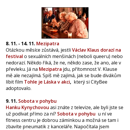
8. 11. - 14. 11.
Mezipatra
Otázkou měsíce zůstává, jestli
Václav Klaus dorazí na
festival
o sexuálních menšinách (neboli queeru) nebo
nedorazí. Někdo říká, že ne, někdo zase, že ano, ale v
převleku. Já na
Mezipatra
jdu, přítomnost V. Klause
mě ale nezajímá. Spíš mě zajímá, jak se bude divákům
líbit film
Tohle je Láska v akci
,
který si CityBee
adoptovalo.
9. 11.
Sobota v pohybu
Hanku Kynychovou
asi znáte z televize, ale byli jste se
už podívat přímo za ní?
Sobota v pohybu
u ní ve
fitness centru je dobrou záminkou a možná se tam i
zbavíte pneumatik z kanceláře. Napočítala jsem