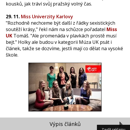
kousků, jak tráví svůj pražský volný čas.
29. 11.
Miss Univerzity Karlovy
"Rozhodně nechceme být další z řádky sexistických
soutěží krásy," řekl nám na schůzce pořadatel
Miss
UK
Tomáš. "Ale promenáda v plavkách prostě musí
bejt." Holky ale budou v kategorii Múza UK psát i
článek, takže se dozvíme, jestli mají co dělat na vysoké
škole.
Výpis článků
Zavřít reklamu