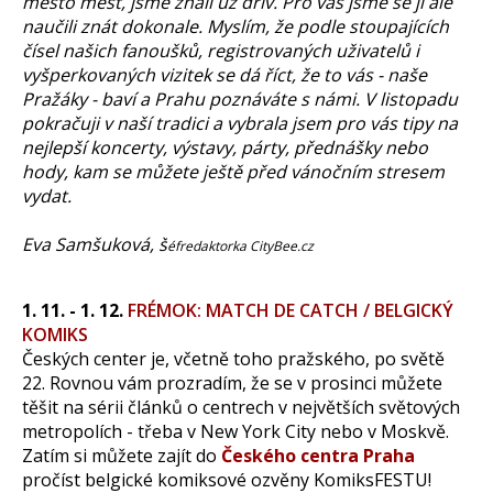
město měst, jsme znali už dřív. Pro vás jsme se ji ale
naučili znát dokonale. Myslím, že podle stoupajících
čísel našich fanoušků, registrovaných uživatelů i
vyšperkovaných vizitek se dá říct, že to vás - naše
Pražáky - baví a Prahu poznáváte s námi. V listopadu
pokračuji v naší tradici a vybrala jsem pro vás tipy na
nejlepší koncerty, výstavy, párty, přednášky nebo
hody, kam se můžete ještě před vánočním stresem
vydat.
Eva Samšuková, š
éfredaktorka CityBee.cz
1. 11. - 1. 12.
FRÉMOK: MATCH DE CATCH / BELGICKÝ
KOMIKS
Českých center je, včetně toho pražského, po světě
22. Rovnou vám prozradím, že se v prosinci můžete
těšit na sérii článků o centrech v největších světových
metropolích - třeba v New York City nebo v Moskvě.
Zatím si můžete zajít do
Českého centra Praha
pročíst belgické komiksové ozvěny KomiksFESTU!