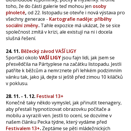
toho, že do části galerie teď mohou jen
osoby
plnoleté
,
od 22. listopadu se otevře i nová výstava pro
všechny generace -
Kartografie naděje: příběhy
sociální změny
.
Tahle expozice má ukázat, že se sice
společnost zmítá v krizi, ale existují na ni i docela
slušná řešení.
24. 11.
Běžecký závod VAŠÍ LIGY
Sporťáci okolo
VAŠÍ LIGY
jsou fajn lidi, jak jsem se
přesvědčila na Pártyplese na začátku listopadu. Jestli
patříte k běžcům a nemrznete při lehkém podzimním
vánku tak, jako já, dejte si ještě před zimou 10 kiláčků
v poklusu.
28. 11. - 1. 12.
Festival 13+
Konečně taky někdo vymyslel, jak přinutit teenagery,
aby přestali hypnotizovat obrazovku počítače a
mobilu a vyrazili ven. Jestli to ocení, se dozvíme v
našem článku Pecka týdne, který vydáme před
Festivalem 13+
.
Zeptáme se pěti mládežnických