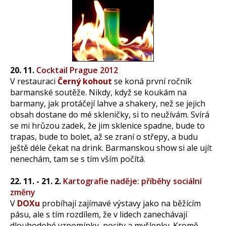
20. 11.
Cocktail Prague 2012
V restauraci
Černý kohout
se koná první ročník
barmanské soutěže. Nikdy, když se koukám na
barmany, jak protáčejí lahve a shakery, než se jejich
obsah dostane do mé skleničky, si to neužívám. Svírá
se mi hrůzou zadek, že jim sklenice spadne, bude to
trapas, bude to bolet, až se zraní o střepy, a budu
ještě déle čekat na drink. Barmanskou show si ale ujít
nenechám, tam se s tím vším počítá.
22. 11. - 21. 2.
Kartografie naděje: příběhy sociální
změny
V
DOXu
probíhají zajímavé výstavy jako na běžícím
pásu, ale s tím rozdílem, že v lidech zanechávají
dlouhodobé vzpomínky, pocity a myšlenky. Kromě