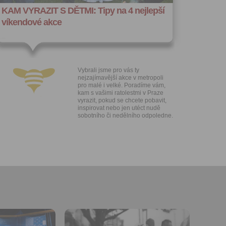
zesílání
KAM VYRAZIT S DĚTMI: Tipy na 4 nejlepší
h sdělení
víkendové akce
ngových
e v Praze.
ti let, nebo
u se
 pro tento
Vybrali jsme pro vás ty
nejzajímavější akce v metropoli
hoto
pro malé i velké. Poradíme vám,
kam s vašimi ratolestmi v Praze
te starší 16
vyrazit, pokud se chcete pobavit,
inspirovat nebo jen utéct nudě
sobotního či nedělního odpoledne.
hoto
e, že jste
lasíte s
Přidat do