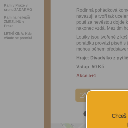
Kam v Praze v
srpnu ZADARMO
Rodinná pohádková komed
navazují a tvoří tak ucele
Kam na nejlepší
ZMRZLINU v
pouti za nevěstou dojde k
Praze
nakonec vzdá. Mezitím ho 
LETNÍ KINA: Kde
Loutky jsou tvořené z košť
všude se promítá
pohádku provází píseň s j
mohou během představení 
Hraje: Divadýlko z pytlí
Vstup: 50 Kč.
Akce 5+1
VÍCE INFORMA
Chceš 