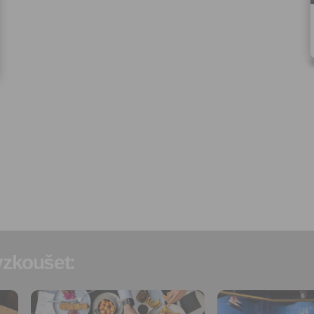
osobních údajů za účelem ro
redakčních a marketingovýc
Správcem, zejména marketi
materiálů a pozvánek na akc
Souhlas je udělen po dobu pě
do odvolání Vašeho souhlas
zpracováním osobních údajů
účel.
Vyplněním a odesláním to
formuláře potvrzujete, že js
let.
Vyplněním a odesláním to
formuláře rovněž potvrzujet
si přečetl(a)
Všeobecné a
obchodní podmínky
a souh
jejich obsahem.
zkoušet:
Přidat do
Přidat do