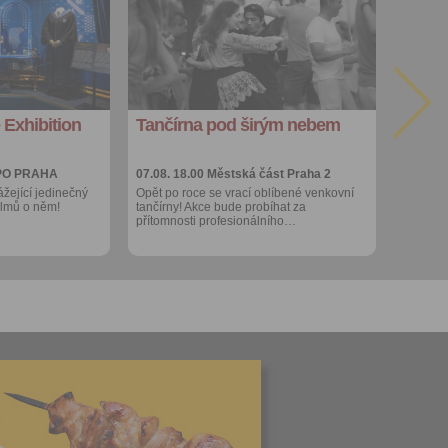
oblíbených
Sdílet:
Facebook
export do
kalendáře
 Exhibition
Tančírna pod širým nebem
Více výhod pro
přihlášené
PO PRAHA
07.08. 18.00
Městská část Praha 2
ážející jedinečný
Opět po roce se vrací oblíbené venkovní
filmů o něm!
tančírny! Akce bude probíhat za
přítomnosti profesionálního…