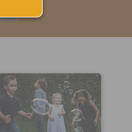
rese
sekci
MHD
ského účtu
u:
 registrovat
ořit vizitku
 se
 za účelem
ého účtu
ivatele na
 jejich
e udělen po
o účtu až do
volání
váním
l.
stávat
te souhlas
ných