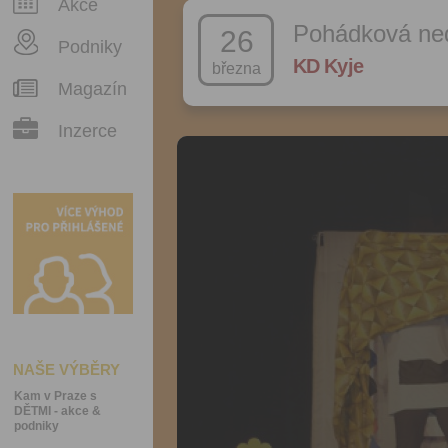
Akce
Pohádková ned
26
Podniky
KD Kyje
března
Magazín
Inzerce
NAŠE VÝBĚRY
Kam v Praze s
DĚTMI - akce &
podniky