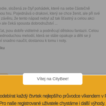
ie, složená ze čtyř pohádek, které na sebe částečně
nou hru. Pojednává o drakovi, který se chce ženit, ale při své
 závěru, že tento nápad nebyl až tak šťastný a celou akci
ale čeká spousta dobrodružství ...
at, jsou dobře viditelné a podněcují dětskou fantazii. Celou
ednoduchou melodií, která se stále opakuje a děti se ji
snadno naučit, dostanou k tomu i noty.
čku
CÍ
Vítej na CityBee!
odebírat každý čtvrtek nejlepšího průvodce víkendem v
Pro naše registrované uživatele chystáme i další výhody.