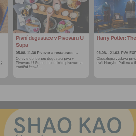
oblíbených
oblíbených
Sdílet:
Sdílet:
Facebook
Facebook
export do
export do
kalendáře
kalendáře
Pivní degustace v Pivovaru U
Harry Potter: The
Více výhod pro
Více výhod pro
přihlášené
přihlášené
Supa
05.08. 11.30
Pivovar a restaurace …
06.08. - 21.03.
PVA EX
Objevte oblíbenou degustaci piva v
Okouzlující výstava přiv
ký
Pivovaru U Supa, historickém pivovaru a
svět Harryho Pottera a 
tradiční české…