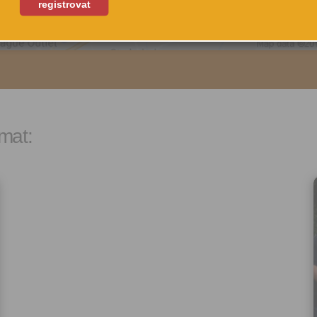
registrovat
odvolat, a to na emailové ad
anovská 47
podpora@citybee.cz nebo v 
NAVIGOVAT
a 9, 198 00
„Nastavení“ Vašeho uživatel
na webu www.citybee.cz.
Registrace uživatelského účt
Zaškrtnutím políčka „Chci se
jako uživatel“ nebo „Chci vytv
své firmě“ udělujete souhlas
mat:
zpracováním osobních údajů
vytvoření Vašeho uživatelsk
nezbytného pro přihlášení už
webových stránkách a využití
základních funkcí. Souhlas j
dobu existence uživatelskéh
jeho odstranění, nebo do od
Vašeho souhlasu se zpraco
osobních údajů pro tento úče
Newsletter:
Zaškrtnutím políčka „Chci do
emailem newsletter“ uděluje
se zpracováním výše uvede