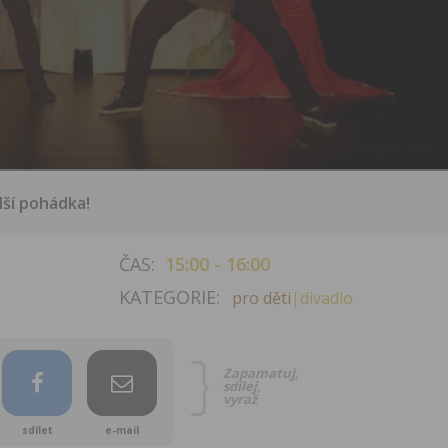
lší pohádka!
ČAS:
15:00 - 16:00
KATEGORIE:
pro děti
|divadlo
Zapamatuj,
sdílej,
vyraž
sdílet
e-mail