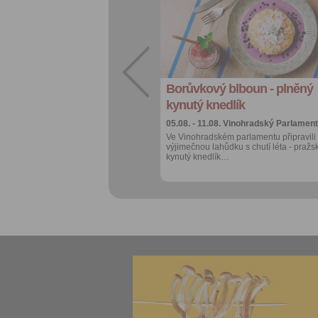
oblíbených
Sdílet:
Facebook
export do
kalendáře
Borůvkový blboun - plněný
Více výhod pro
přihlášené
kynutý knedlík
05.08. - 11.08.
Vinohradský Parlament
Ve Vinohradském parlamentu připravili
výjimečnou lahůdku s chutí léta - pražs
kynutý knedlík…