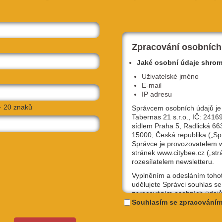
Zpracování osobních
Jaké osobní údaje shro
Uživatelské jméno
E-mail
IP adresu
- 20 znaků
Správcem osobních údajů je
Tabernas 21 s.r.o., IČ: 2416
sídlem Praha 5, Radlická 66
15000, Česká republika („Sp
Správce je provozovatelem
stránek www.citybee.cz („str
rozesílatelem newsletteru.
Vyplněním a odesláním toho
udělujete Správci souhlas se
zpracováním osobních údajů
uživatelské jméno, email, IP
Souhlasím se zpracováním
účely, které si sami níže zvol
Kterýkoliv ze souhlasů můžet