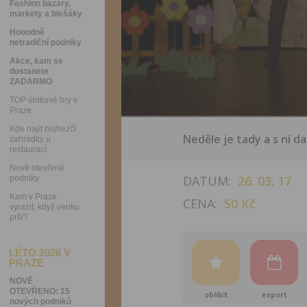
Fashion bazary,
markety a blešáky
Hooodně
netradiční podniky
Akce, kam se
dostanete
ZADARMO
TOP únikové hry v
Praze
Kde najít nejhezčí
Neděle je tady a s ní da
zahrádky u
restaurací
Nově otevřené
DATUM:
26. 03. 17
podniky
Kam v Praze
CENA:
50 Kč
vyrazit, když venku
prší?
LÉTO 2026 V
PRAZE
NOVĚ
OTEVŘENO: 15
oblíbit
export
nových podniků