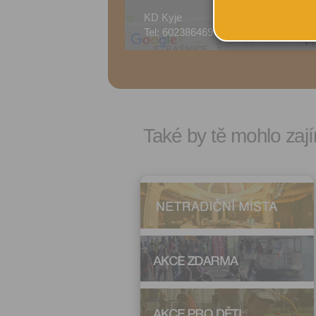
KD Kyje
Šim
Tel: 602386469
Prah
Také by tě mohlo zají