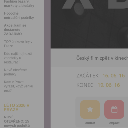
Fashion bazary,
markety a blešáky
Hooodně
netradiční podniky
Akce, kam se
dostanete
ZADARMO
TOP únikové hry v
Praze
Kde najít nejhezčí
Český film zpět v kinec
zahrádky u
restaurací
Nově otevřené
ZAČÁTEK:
16. 06. 16
podniky
Kam v Praze
KONEC:
19. 06. 16
vyrazit, když venku
prší?
LÉTO 2026 V
PRAZE
NOVĚ
OTEVŘENO: 15
oblíbit
export
nových podniků