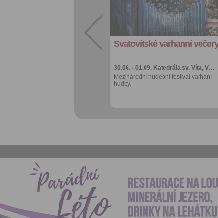
Sdílet:
Facebook
export do
kalendáře
Svatovítské varhanní večer
Více výhod pro
přihlášené
30.06. - 01.09.
Katedrála sv. Víta, V…
Mezinárodní hudební festival varhaní
hudby.