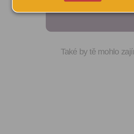
TATO AK
Také by tě mohlo zají