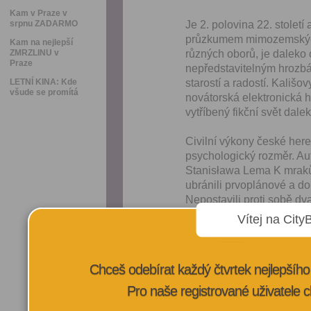
Kam v Praze v
srpnu ZADARMO
Je 2. polovina 22. století
průzkumem mimozemských 
Kam na nejlepší
ZMRZLINU v
různých oborů, je daleko
Praze
nepředstavitelným hrozbá
LETNÍ KINA: Kde
starostí a radostí. Kališ
všude se promítá
novátorská elektronická hu
vytříbený fikční svět dale
Civilní výkony české her
psychologický rozměr. Aut
Stanisława Lema K mrakům
ubránili prvoplánové a dob
Nepostavili proti sobě d
nýbrž
naději v lepší, mor
Vítej na City
sobě zanechala jen sam
Chceš odebírat každý čtvrtek nejlepší
VÍCE INFORMA
Pro naše registrované uživatele c