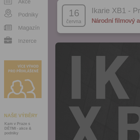
Akce
Ikarie XB1 - P
16
Podniky
Národní filmový a
června
Magazín
Inzerce
NAŠE VÝBĚRY
Kam v Praze s
DĚTMI - akce &
podniky