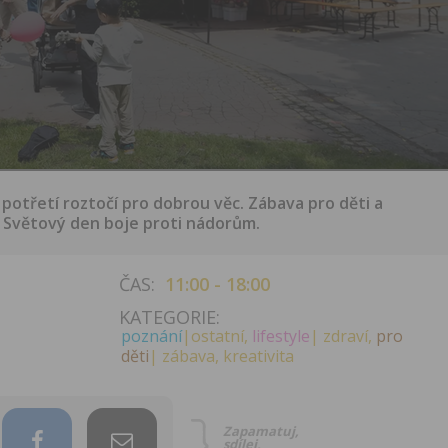
potřetí roztočí pro dobrou věc. Zábava pro děti a
 Světový den boje proti nádorům.
ČAS:
11:00 - 18:00
KATEGORIE:
poznání
|ostatní,
lifestyle
| zdraví,
pro
děti
| zábava, kreativita
Zapamatuj,
sdílej,