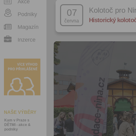
Akce
Kolotoč pro N
07
Podniky
Historický koloto
června
Magazín
Inzerce
NAŠE VÝBĚRY
Kam v Praze s
DĚTMI - akce &
podniky