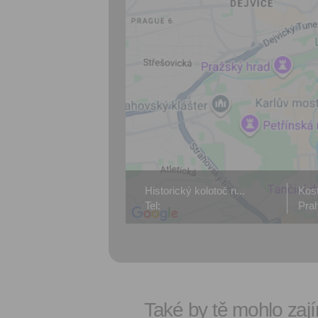
Historický kolotoč n...
Kost
Tel:
Pra
Také by tě mohlo zají