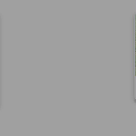
let.
Vyplněním a odesláním to
formuláře rovněž potvrzujet
si přečetl(a)
Všeobecné a
obchodní podmínky
a souh
jejich obsahem.