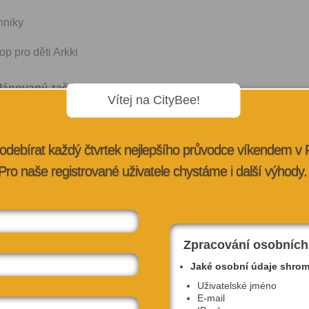
hniky
p pro děti Arkki
lánovaný začátek 14:00)
Vítej na CityBee!
elů Nadačního fondu Nina
hnického muzea a vedení Prahy 7
odebírat každý čtvrtek nejlepšího průvodce víkendem v
Pro naše registrované uživatele chystáme i další výhody.
ale a zástupci Vysoké školy chemicko-technologické
uněčné biologie Denisa Olejníková
a PhDr. Jaroslava Raudenská, Ph.D. z Oddělení klinické
Zpracování osobních
Nemocnice Královské Vinohrady
Jaké osobní údaje shro
vodu koníků
Uživatelské jméno
E-mail
ore (Věřím na víly! A jo!)