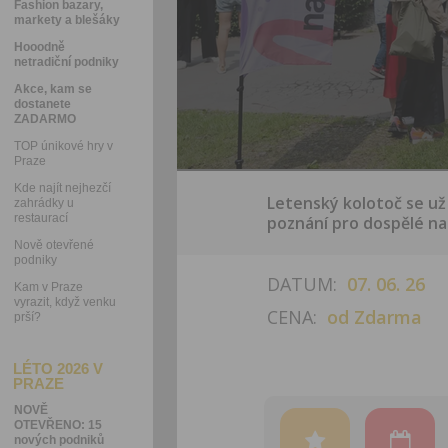
Fashion bazary,
markety a blešáky
Hooodně
netradiční podniky
Akce, kam se
dostanete
ZADARMO
TOP únikové hry v
Praze
Kde najít nejhezčí
Letenský kolotoč se už 
zahrádky u
restaurací
poznání pro dospělé na
Nově otevřené
podniky
DATUM:
07. 06. 26
Kam v Praze
vyrazit, když venku
CENA:
od Zdarma
prší?
LÉTO 2026 V
PRAZE
NOVĚ
OTEVŘENO: 15
nových podniků