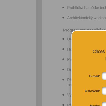
Prohlídka hasičské tec
Architektonický worksho
Program pro dospělé (
p
Úvodní slovo zakladat
Hosté z Národního tec
Chceš 
Profesor Andrea Branc
Doktorandka z oboru B
E-mail:
PhDr. Alena Javůrková 
psychologie Fakultní 
Oslovení:
Vyhlášení výsledků zá
Předání daru od Alfie St
Heslo: