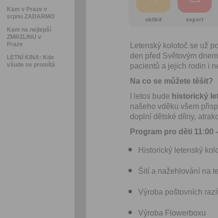
Kam v Praze v
srpnu ZADARMO
oblíbit
export
Kam na nejlepší
ZMRZLINU v
Praze
Letenský kolotoč se už po
den před Světovým dnem 
LETNÍ KINA: Kde
všude se promítá
pacientů a jejich rodin i 
Na co se můžete těšit?
I letos bude
historický l
našeho vděku všem přisp
doplní dětské dílny, atrak
Program pro děti 11:00 -
Historický letenský ko
Šití a nažehlování na te
Výroba poštovních raz
Výroba Flowerboxu