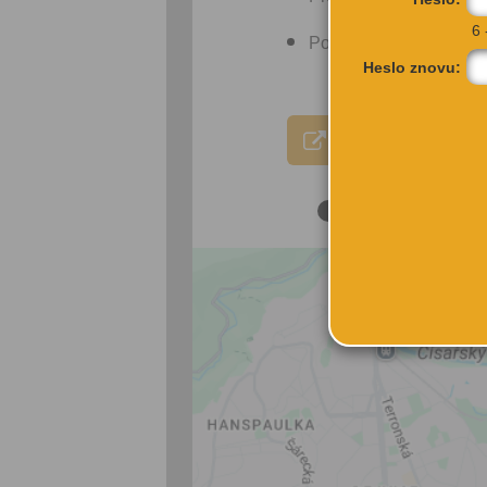
6 
Poděkování a vzpomínán
Heslo znovu:
VÍCE INFORMA