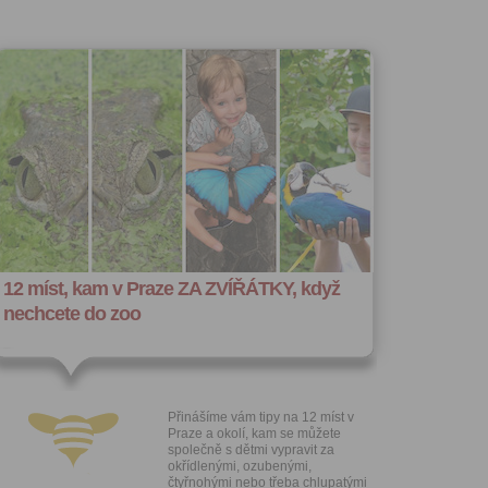
hoto
e, že jste
lasíte s
12 míst, kam v Praze ZA ZVÍŘÁTKY, když
nechcete do zoo
Přinášíme vám tipy na 12 míst v
Praze a okolí, kam se můžete
společně s dětmi vypravit za
okřídlenými, ozubenými,
čtyřnohými nebo třeba chlupatými