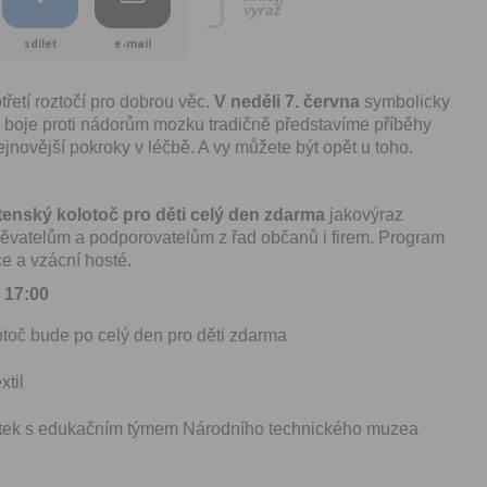
vyraž
sdílet
e-mail
třetí roztočí pro dobrou věc.
V neděli 7. června
symbolicky
boje proti nádorům mozku tradičně představíme příběhy
nejnovější pokroky v léčbě. A vy můžete být opět u toho.
etenský kolotoč pro děti celý den zdarma
jakovýraz
ěvatelům a podporovatelům z řad občanů i firem. Program
ce a vzácní hosté.
 17:00
lotoč bude po celý den pro děti zdarma
xtil
ítek s edukačním týmem Národního technického muzea