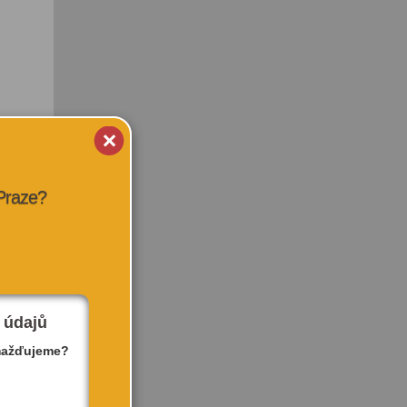
 Praze?
 údajů
mažďujeme?