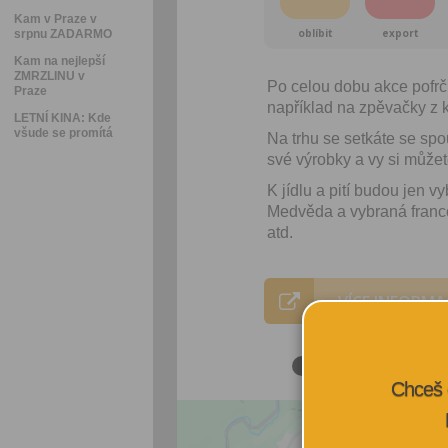
Kam v Praze v
oblíbit
export
srpnu ZADARMO
Kam na nejlepší
ZMRZLINU v
Po celou dobu akce pofrč
Praze
například na zpěvačky z 
LETNÍ KINA: Kde
všude se promítá
Na trhu se setkáte se sp
své výrobky a vy si může
K jídlu a pití budou jen v
Medvěda a vybraná franco
atd.
VÍCE INFORMA
Chceš 