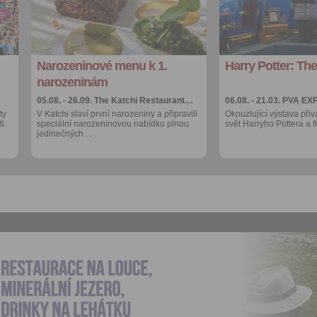
Sdílet:
Sdílet:
Facebook
Facebook
export do
export do
kalendáře
kalendáře
Narozeninové menu k 1.
Harry Potter: The
Více výhod pro
Více výhod pro
přihlášené
přihlášené
narozeninám
05.08. - 26.09.
The Katchi Restaurant…
06.08. - 21.03.
PVA EX
ty
V Katchi slaví první narozeniny a připravili
Okouzlující výstava přiv
i.
speciální narozeninovou nabídku plnou
svět Harryho Pottera a 
jedinečných…