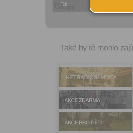
Tel:
Prah
Také by tě mohlo zají