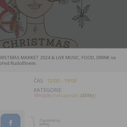
STMAS MARKET 2024 & LIVE MUSIC, FOOD, DRINK se
 před Rudolfinem.
ČAS:
12:00 - 19:00
KATEGORIE:
lifestyle
|nakupování
zážitky
|
Zapamatuj,
sdílej,