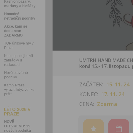
Fashion bazary,
markety a blešáky
Hooodně
netradiční podniky
Akce, kam se
dostanete
ZADARMO
TOP únikové hry v
Praze
Kde najít nejhezčí
UMTRH HAND MADE CHRI
zahrádky u
restaurací
koná 15.- 17. listopadu
Nově otevřené
podniky
ZAČÁTEK:
15. 11. 24
Kam v Praze
vyrazit, když venku
KONEC:
17. 11. 24
prší?
CENA:
Zdarma
LÉTO 2026 V
PRAZE
NOVĚ
OTEVŘENO: 15
nových podniků