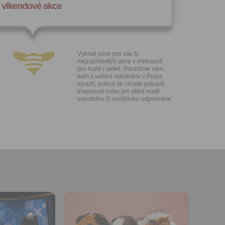
víkendové akce
h sdělení
ngových
e v Praze.
ti let, nebo
u se
 pro tento
Vybrali jsme pro vás ty
nejzajímavější akce v metropoli
pro malé i velké. Poradíme vám,
hoto
kam s vašimi ratolestmi v Praze
vyrazit, pokud se chcete pobavit,
te starší 16
inspirovat nebo jen utéct nudě
sobotního či nedělního odpoledne.
hoto
e, že jste
lasíte s
Přidat do
oblíbených