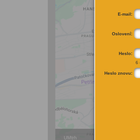
E-mail:
Oslovení:
Heslo:
6 
Heslo znovu:
UMtrh
Alšo