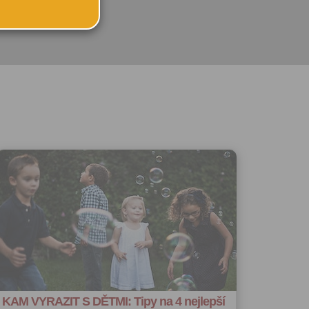
MHD
sekci
ského účtu
u:
 registrovat
ořit vizitku
 se
 za účelem
ého účtu
ivatele na
 jejich
e udělen po
o účtu až do
volání
váním
l.
stávat
te souhlas
ných
KAM VYRAZIT S DĚTMI: Tipy na 4 nejlepší
zesílání