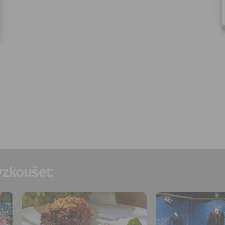
redakčních a marketingovýc
Správcem, zejména marketi
materiálů a pozvánek na akc
Souhlas je udělen po dobu pě
do odvolání Vašeho souhlas
zpracováním osobních údajů
účel.
Vyplněním a odesláním to
formuláře potvrzujete, že js
let.
Vyplněním a odesláním to
formuláře rovněž potvrzujet
si přečetl(a)
Všeobecné a
obchodní podmínky
a souh
jejich obsahem.
zkoušet:
Přidat do
Přidat do
oblíbených
oblíbených