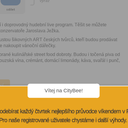
vyraž
sdílet
í i doprovodný hudební live program. Těšit se můžete
konzervatoře Jaroslava Ježka.
oustou šikovných ART českých tvůrců, kteří budou prodávat
te nakoupit vánoční dářečky.
ybrané kulinářské street food dobroty. Budou i točená piva od
uzská vína, crémánt, domácí limonády, káva, svařál i punč,
CÍ
Vítej na CityBee!
odebírat každý čtvrtek nejlepšího průvodce víkendem v
Pro naše registrované uživatele chystáme i další výhody.