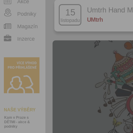
Akce
Umtrh Hand M
15
Podniky
UMtrh
listopadu
Magazín
Inzerce
NAŠE VÝBĚRY
Kam v Praze s
DĚTMI - akce &
podniky