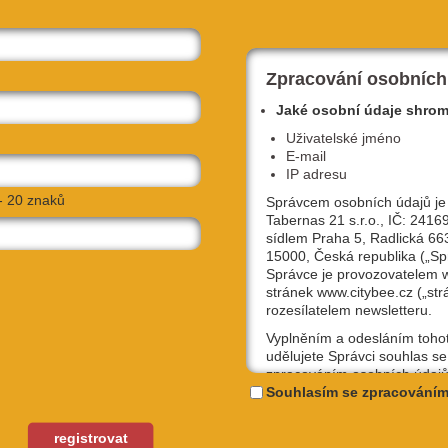
Zpracování osobních
Jaké osobní údaje shro
Uživatelské jméno
E-mail
IP adresu
- 20 znaků
Správcem osobních údajů je
Tabernas 21 s.r.o., IČ: 2416
sídlem Praha 5, Radlická 66
15000, Česká republika („Sp
Správce je provozovatelem
stránek www.citybee.cz („str
rozesílatelem newsletteru.
Vyplněním a odesláním toho
udělujete Správci souhlas se
zpracováním osobních údajů
uživatelské jméno, email, IP
Souhlasím se zpracováním
účely, které si sami níže zvol
Kterýkoliv ze souhlasů můžet
registrovat
vo nábřeží
odvolat, a to na emailové ad