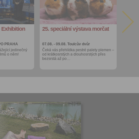
Sdílet:
Facebook
export do
kalendáře
 Exhibition
25. speciální výstava morčat
Více výhod pro
přihlášené
PO PRAHA
07.08. - 09.08.
Toulcův dvůr
ážející jedinečný
Čeká vás přehlídka pestré palety plemen –
filmů o něm!
od krátkosrstých a dlouhosrstých přes
bezsrstá až po…