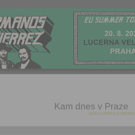
Kam dnes v Praze
DNES
i
ZÍTRA
i
O VÍKEND