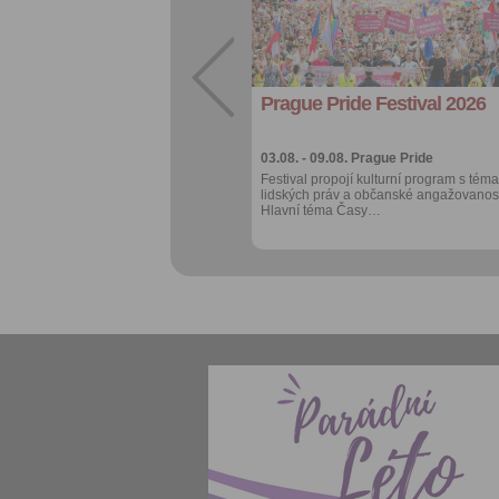
Sdílet:
Facebook
export do
kalendáře
Prague Pride Festival 2026
Více výhod pro
přihlášené
03.08. - 09.08.
Prague Pride
Festival propojí kulturní program s téma
lidských práv a občanské angažovanost
Hlavní téma Časy…