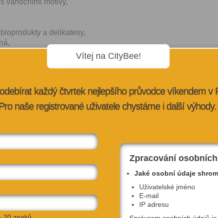
 s vánočními motivy,
 bioprodukty a delikatesy,
ná,
ličkované výrobky,
Vítej na CityBee!
sel,
uterie,
odebírat každý čtvrtek nejlepšího průvodce víkendem v
no s ochutnávkou nových druhů,
Pro naše registrované uživatele chystáme i další výhody.
drobné výrobky z nich.
, čaj, káva, grog, svařené víno, punč, atd.),
Zpracování osobních
CÍ
Jaké osobní údaje shro
Uživatelské jméno
E-mail
IP adresu
- 20 znaků