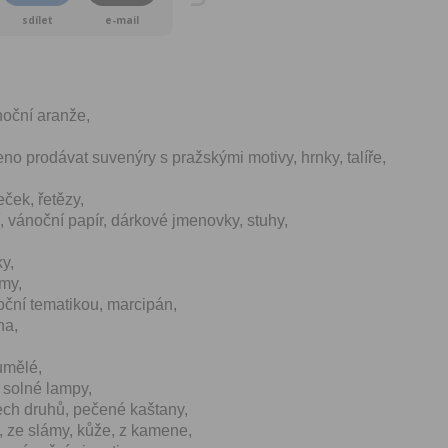
sdílet
e-mail
noční aranže,
eno prodávat suvenýry s pražskými motivy, hrnky, talíře,
ček, řetězy,
 vánoční papír, dárkové jmenovky, stuhy,
ky,
émy,
oční tematikou, marcipán,
na,
umělé,
, solné lampy,
ch druhů, pečené kaštany,
í, ze slámy, kůže, z kamene,