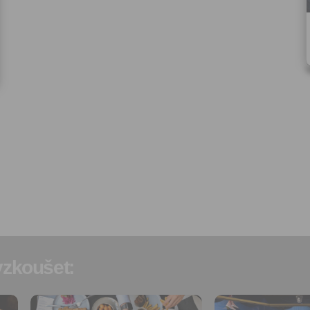
Vyplněním a odesláním to
formuláře rovněž potvrzujet
si přečetl(a)
Všeobecné a
obchodní podmínky
a souh
jejich obsahem.
zkoušet: