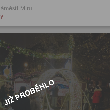
Náměstí Míru
hy