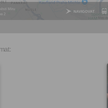
nezbytného pro přihlášení už
webových stránkách a využití
ěstí Míru
NAVIGOVAT
základních funkcí. Souhlas j
ha 2
dobu existence uživatelskéh
jeho odstranění, nebo do od
Vašeho souhlasu se zpraco
osobních údajů pro tento úče
Newsletter:
Zaškrtnutím políčka „Chci do
mat:
emailem newsletter“ uděluje
se zpracováním výše uvede
osobních údajů za účelem ro
redakčních a marketingovýc
Správcem, zejména marketi
materiálů a pozvánek na akc
Souhlas je udělen po dobu pě
do odvolání Vašeho souhlas
zpracováním osobních údajů
účel.
Vyplněním a odesláním to
formuláře potvrzujete, že js
let.