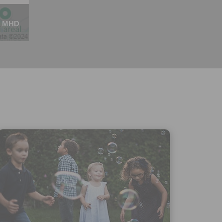
ivatele na
 jejich
MHD
e udělen po
o účtu až do
volání
váním
l.
stávat
te souhlas
ných
zesílání
h sdělení
ngových
e v Praze.
ti let, nebo
u se
 pro tento
hoto
te starší 16