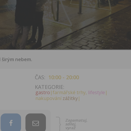
d širým nebem.
ČAS:
10:00 - 20:00
KATEGORIE:
gastro
|farmářské trhy,
lifestyle
|
nakupování
zážitky
|
Zapamatuj,
sdílej,
vyraž