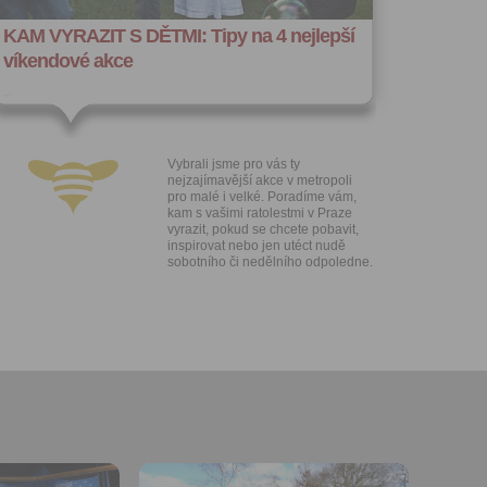
hoto
KAM VYRAZIT S DĚTMI: Tipy na 4 nejlepší
e, že jste
víkendové akce
lasíte s
Vybrali jsme pro vás ty
nejzajímavější akce v metropoli
pro malé i velké. Poradíme vám,
kam s vašimi ratolestmi v Praze
vyrazit, pokud se chcete pobavit,
inspirovat nebo jen utéct nudě
sobotního či nedělního odpoledne.