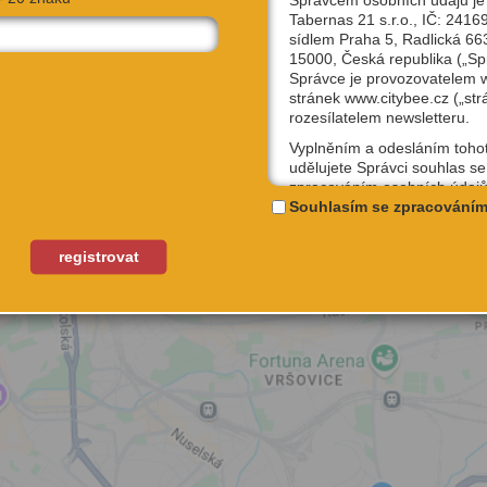
Správcem osobních údajů je
Tabernas 21 s.r.o., IČ: 2416
sídlem Praha 5, Radlická 66
15000, Česká republika („Sp
Správce je provozovatelem
stránek www.citybee.cz („str
rozesílatelem newsletteru.
Vyplněním a odesláním toho
udělujete Správci souhlas se
zpracováním osobních údajů
uživatelské jméno, email, IP
Souhlasím se zpracováním
účely, které si sami níže zvol
Kterýkoliv ze souhlasů můžet
registrovat
odvolat, a to na emailové ad
podpora@citybee.cz nebo v 
„Nastavení“ Vašeho uživatel
na webu www.citybee.cz.
Registrace uživatelského účt
Zaškrtnutím políčka „Chci se
jako uživatel“ nebo „Chci vytv
své firmě“ udělujete souhlas
zpracováním osobních údajů
vytvoření Vašeho uživatelsk