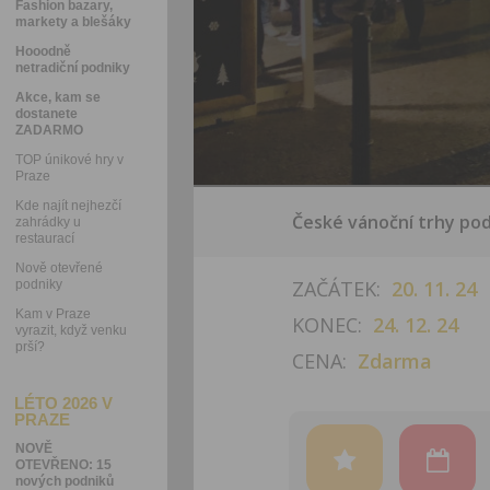
Fashion bazary,
markety a blešáky
Hooodně
netradiční podniky
Akce, kam se
dostanete
ZADARMO
TOP únikové hry v
Praze
Kde najít nejhezčí
České vánoční trhy po
zahrádky u
restaurací
Nově otevřené
ZAČÁTEK:
20. 11. 24
podniky
Kam v Praze
KONEC:
24. 12. 24
vyrazit, když venku
prší?
CENA:
Zdarma
LÉTO 2026 V
PRAZE
NOVĚ
OTEVŘENO: 15
nových podniků