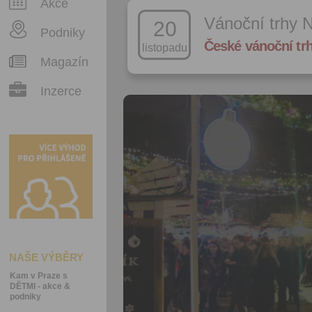
Akce
Vánoční trhy 
20
Podniky
České vánoční tr
listopadu
Magazín
Inzerce
NAŠE VÝBĚRY
Kam v Praze s
DĚTMI - akce &
podniky