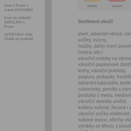
Kam v Praze v
oblíbit
export
srpnu ZADARMO
Kam na nejlepší
Sortiment zboží
ZMRZLINU v
Praze
jmelí, adventní věnce, vá
LETNÍ KINA: Kde
všude se promítá
svíčky, svícny,
hračky, dárky (není povol
hodiny atd.)
vánoční ozdoby na strome
vánoční papírenské zboží,
knihy, vánoční pohledy,
purpura, prskavky, františ
adventní kalendáře, betl
cukrovinky, perníky s ván
produkty z medu, medovi
vánoční stromky umělé,
květiny sušené, řezané i 
vánoční svíčky elektrické
sušené ovoce, ořechy vše
výrobky ze dřeva, z prout