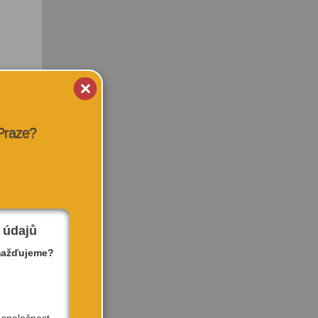
 Praze?
 údajů
mažďujeme?