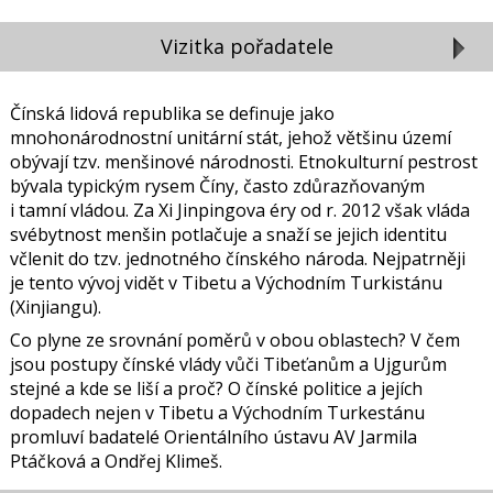
Vizitka pořadatele
Čínská lidová republika se definuje jako
mnohonárodnostní unitární stát, jehož většinu území
obývají tzv. menšinové národnosti. Etnokulturní pestrost
bývala typickým rysem Číny, často zdůrazňovaným
i tamní vládou. Za Xi Jinpingova éry od r. 2012 však vláda
svébytnost menšin potlačuje a snaží se jejich identitu
včlenit do tzv. jednotného čínského národa. Nejpatrněji
je tento vývoj vidět v Tibetu a Východním Turkistánu
(Xinjiangu).
Co plyne ze srovnání poměrů v obou oblastech? V čem
jsou postupy čínské vlády vůči Tibeťanům a Ujgurům
stejné a kde se liší a proč? O čínské politice a jejích
dopadech nejen v Tibetu a Východním Turkestánu
promluví badatelé Orientálního ústavu AV Jarmila
Ptáčková a Ondřej Klimeš.