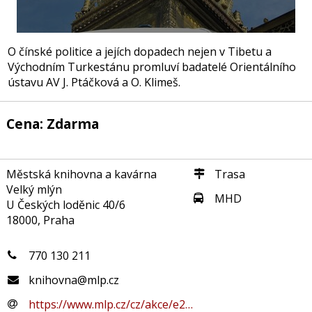
O čínské politice a jejích dopadech nejen v Tibetu a
Východním Turkestánu promluví badatelé Orientálního
ústavu AV J. Ptáčková a O. Klimeš.
Cena: Zdarma
Městská knihovna a kavárna
Trasa
Velký mlýn
MHD
U Českých loděnic 40/6
18000, Praha
770 130 211
knihovna@mlp.cz
https://www.mlp.cz/cz/akce/e2…