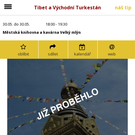
Tibet a Východní Turkestán
náš tip
30.05. do 30.05.
18:00 - 19:30
Městská knihovna a kavárna Velký mlýn
oblíbit
sdílet
kalendář
web