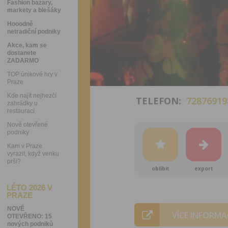
Fashion bazary,
markety a blešáky
Hooodně
netradiční podniky
Akce, kam se
dostanete
ZADARMO
TOP únikové hry v
Praze
Kde najít nejhezčí
TELEFON:
72876919
zahrádky u
restaurací
Nově otevřené
podniky
Kam v Praze
vyrazit, když venku
prší?
oblíbit
export
LÉTO 2026 V
PRAZE
NOVĚ
VÍCE INFORMA
OTEVŘENO: 15
nových podniků