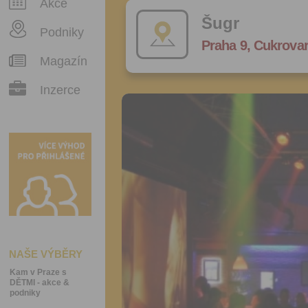
Akce
Šugr
Podniky
Praha 9, Cukrovar
Magazín
Inzerce
NAŠE VÝBĚRY
Kam v Praze s
DĚTMI - akce &
podniky