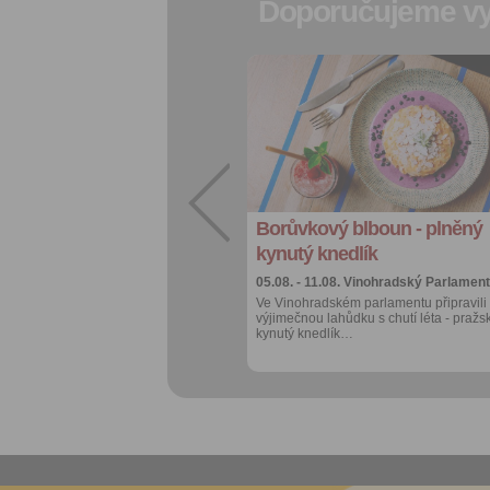
Doporučujeme vy
Přidat do
oblíbených
Sdílet:
Facebook
export do
kalendáře
Borůvkový blboun - plněný
Více výhod pro
přihlášené
kynutý knedlík
05.08. - 11.08.
Vinohradský Parlament
Ve Vinohradském parlamentu připravili
výjimečnou lahůdku s chutí léta - pražs
kynutý knedlík…