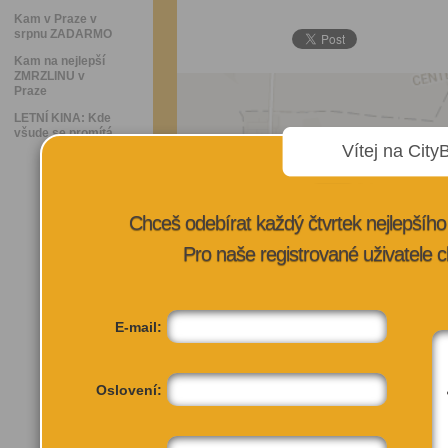
Kam v Praze v
srpnu ZADARMO
Kam na nejlepší
ZMRZLINU v
Praze
LETNÍ KINA: Kde
všude se promítá
Vítej na City
Chceš odebírat každý čtvrtek nejlepší
Pro naše registrované uživatele c
E-mail:
Oslovení: