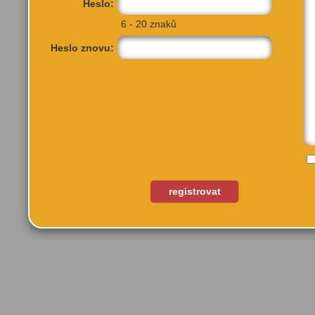
Heslo:
6 - 20 znaků
Heslo znovu:
Cukrovarská 82/51
Praha 9
registrovat
Také by tě mohlo zají