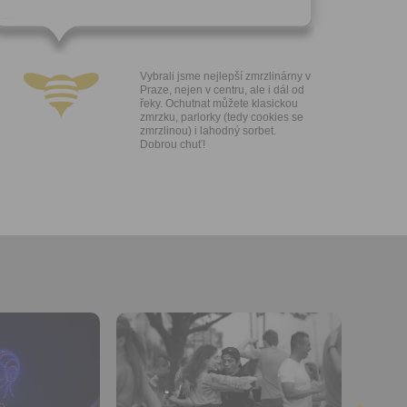
ngových
e v Praze.
ti let, nebo
u se
Vybrali jsme nejlepší zmrzlinárny v
 pro tento
Praze, nejen v centru, ale i dál od
řeky. Ochutnat můžete klasickou
zmrzku, parlorky (tedy cookies se
hoto
zmrzlinou) i lahodný sorbet.
te starší 16
Dobrou chuť!
hoto
e, že jste
lasíte s
Přidat do
oblíbených
Sdílet:
Facebook