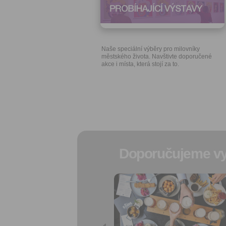
Naše speciální výběry pro milovníky
městského života. Navštivte doporučené
akce i místa, která stojí za to.
Doporučujeme vy
Přidat do
oblíbených
Sdílet:
Facebook