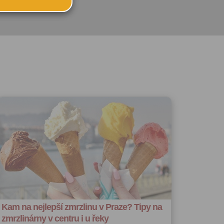
ského účtu
u:
 registrovat
ořit vizitku
 se
 za účelem
ého účtu
ivatele na
 jejich
e udělen po
o účtu až do
volání
váním
l.
stávat
te souhlas
ných
Kam na nejlepší zmrzlinu v Praze? Tipy na
zesílání
zmrzlinárny v centru i u řeky
h sdělení