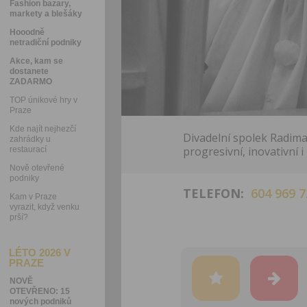
Fashion bazary,
markety a blešáky
Hooodně
netradiční podniky
Akce, kam se
dostanete
ZADARMO
TOP únikové hry v
Praze
Kde najít nejhezčí
Divadelní spolek Radima
zahrádky u
progresivní, inovativní i
restaurací
Nově otevřené
podniky
TELEFON:
604 969 7
Kam v Praze
vyrazit, když venku
prší?
LÉTO 2026 V
PRAZE
NOVĚ
OTEVŘENO: 15
nových podniků