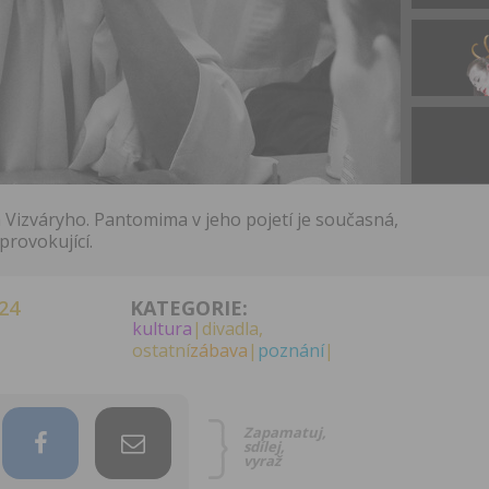
 Vizváryho. Pantomima v jeho pojetí je současná,
 provokující.
24
KATEGORIE:
kultura
|divadla,
ostatní
zábava
|
poznání
|
Zapamatuj,
sdílej,
vyraž