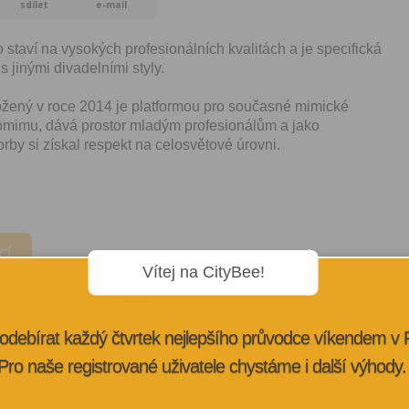
sdílet
e-mail
taví na vysokých profesionálních kvalitách a je specifická
 jinými divadelními styly.
žený v roce 2014 je platformou pro současné mimické
omimu, dává prostor mladým profesionálům a jako
rby si získal respekt na celosvětové úrovni.
CÍ
Vítej na CityBee!
odebírat každý čtvrtek nejlepšího průvodce víkendem v
Pro naše registrované uživatele chystáme i další výhody.