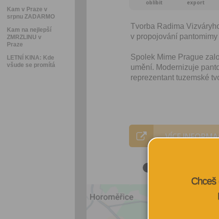
oblíbit
export
Kam v Praze v
srpnu ZADARMO
Tvorba Radima Vizváryho s
Kam na nejlepší
v propojování pantomimy s
ZMRZLINU v
Praze
Spolek Mime Prague zalo
LETNÍ KINA: Kde
všude se promítá
umění. Modernizuje pant
reprezentant tuzemské tvo
VÍCE INFORMA
Chceš 