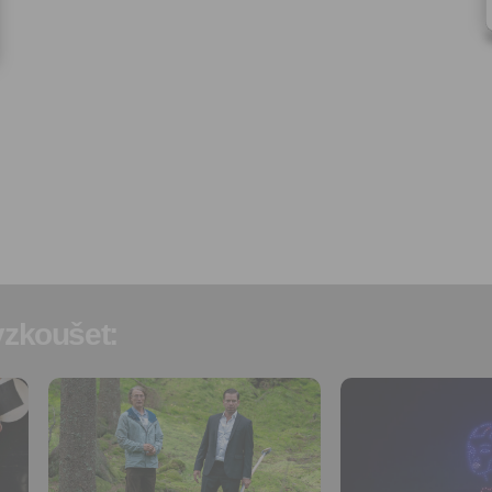
Správcem, zejména marketi
materiálů a pozvánek na akc
Souhlas je udělen po dobu pě
do odvolání Vašeho souhlas
zpracováním osobních údajů
účel.
Vyplněním a odesláním to
formuláře potvrzujete, že js
let.
Vyplněním a odesláním to
formuláře rovněž potvrzujet
si přečetl(a)
Všeobecné a
obchodní podmínky
a souh
jejich obsahem.
zkoušet:
Přidat do
Přidat do
oblíbených
oblíbených
Sdílet:
Sdílet:
Facebook
Facebook