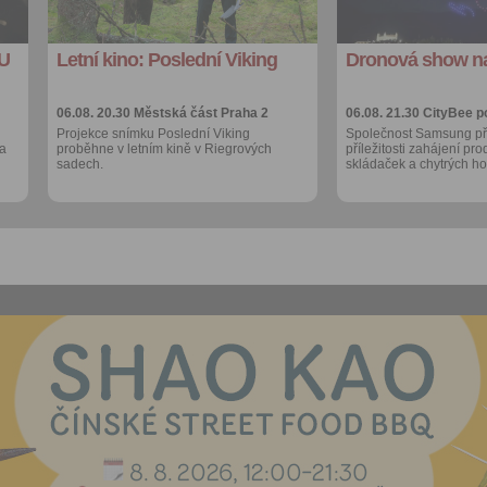
export do
export do
kalendáře
kalendáře
 U
Letní kino: Poslední Viking
Dronová show na
Více výhod pro
Více výhod pro
přihlášené
přihlášené
06.08. 20.30
Městská část Praha 2
06.08. 21.30
CityBee p
Projekce snímku Poslední Viking
Společnost Samsung při
 a
proběhne v letním kině v Riegrových
příležitosti zahájení pr
sadech.
skládaček a chytrých 