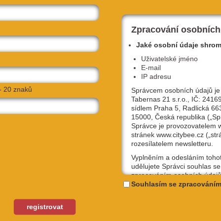
Zpracování osobních
Jaké osobní údaje shro
Uživatelské jméno
E-mail
IP adresu
- 20 znaků
Správcem osobních údajů je
Tabernas 21 s.r.o., IČ: 2416
sídlem Praha 5, Radlická 66
15000, Česká republika („Sp
Správce je provozovatelem
stránek www.citybee.cz („str
rozesílatelem newsletteru.
Vyplněním a odesláním toho
udělujete Správci souhlas se
zpracováním osobních údajů
uživatelské jméno, email, IP
Souhlasím se zpracováním
účely, které si sami níže zvol
Kterýkoliv ze souhlasů můžet
registrovat
odvolat, a to na emailové ad
NAVIGOVAT
podpora@citybee.cz nebo v 