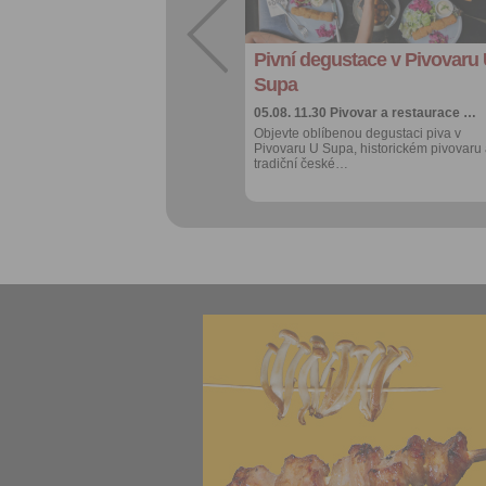
export do
kalendáře
Pivní degustace v Pivovaru
Více výhod pro
přihlášené
Supa
05.08. 11.30
Pivovar a restaurace …
Objevte oblíbenou degustaci piva v
Pivovaru U Supa, historickém pivovaru
tradiční české…