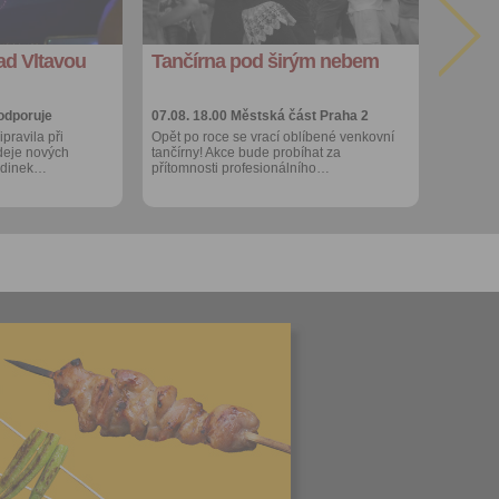
export do
kalendáře
d Vltavou
Tančírna pod širým nebem
Více výhod pro
přihlášené
odporuje
07.08. 18.00
Městská část Praha 2
pravila při
Opět po roce se vrací oblíbené venkovní
odeje nových
tančírny! Akce bude probíhat za
hodinek…
přítomnosti profesionálního…