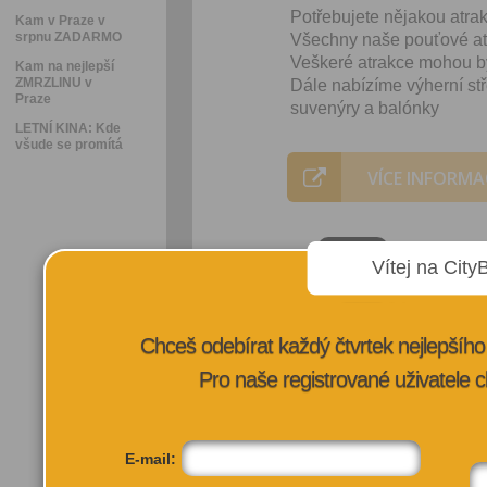
Potřebujete nějakou atrakc
Kam v Praze v
srpnu ZADARMO
Všechny naše pouťové atr
Veškeré atrakce mohou bý
Kam na nejlepší
ZMRZLINU v
Dále nabízíme výherní stře
Praze
suvenýry a balónky
LETNÍ KINA: Kde
všude se promítá
VÍCE INFORMA
Vítej na City
Chceš odebírat každý čtvrtek nejlepší
Pro naše registrované uživatele c
E-mail: