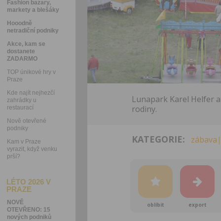
Fashion bazary,
markety a blešáky
Hooodně
netradiční podniky
Akce, kam se
dostanete
ZADARMO
TOP únikové hry v
Praze
Kde najít nejhezčí
Lunapark Karel Helfer a 
zahrádky u
rodiny.
restaurací
Nově otevřené
podniky
KATEGORIE:
zábava
|
Kam v Praze
vyrazit, když venku
prší?
LÉTO 2026 V
PRAZE
NOVĚ
oblíbit
export
OTEVŘENO: 15
nových podniků