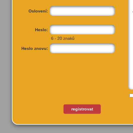
Oslovení:
Heslo:
6 - 20 znaků
Heslo znovu:
Jenštejn 6
Jenštejn, 25091
registrovat