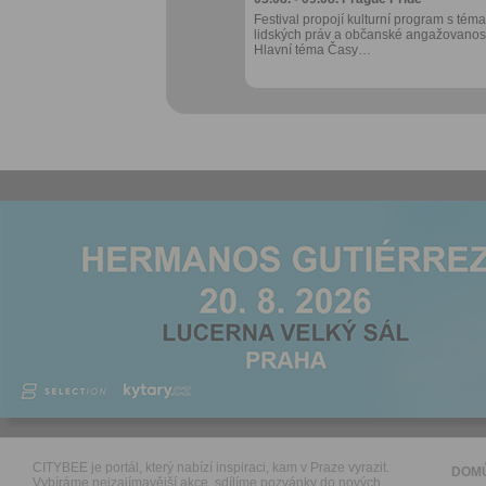
Festival propojí kulturní program s téma
lidských práv a občanské angažovanost
Hlavní téma Časy…
CITYBEE je portál, který nabízí inspiraci, kam v Praze vyrazit.
DOM
Vybíráme nejzajímavější akce, sdílíme pozvánky do nových