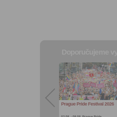
Doporučujeme vy
Přidat do
oblíbených
Sdílet:
Facebook
export do
kalendáře
Prague Pride Festival 2026
Více výhod pro
přihlášené
03.08. - 09.08.
Prague Pride