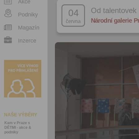
Akce
Od talentovek 
04
Podniky
Národní galerie Pr
června
Magazín
Inzerce
NAŠE VÝBĚRY
Kam v Praze s
DĚTMI - akce &
podniky