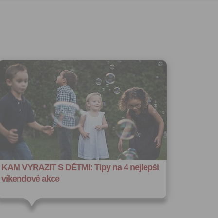
volání
váním
l.
stávat
te souhlas
ných
zesílání
h sdělení
ngových
e v Praze.
ti let, nebo
u se
 pro tento
hoto
KAM VYRAZIT S DĚTMI: Tipy na 4 nejlepší
te starší 16
víkendové akce
hoto
e, že jste