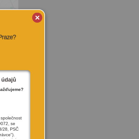
 Praze?
 údajů
mažďujeme?
 společnost
9072, se
3/28, PSČ
rávce“).