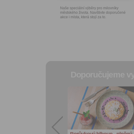
Naše speciální výběry pro milovníky
městského života. Navštivte doporučené
akce i místa, která stojí za to.
Doporučujeme vy
Přidat do
oblíbených
Sdílet:
Facebook
export do
kalendáře
Borůvkový blboun - plněný