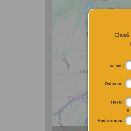
Chceš 
E-mail:
Oslovení:
Heslo:
6 
Heslo znovu: