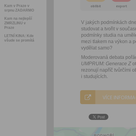
Kam v Praze v
oblíbit
export
srpnu ZADARMO
Kam na nejlepší
V jakých podmínkách dnes
ZMRZLINU v
Praze
studovat a tvořit v souča
podmínky studia na uměl
LETNÍ KINA: Kde
všude se promítá
mezi tlakem na výkon a p
vydělat samo?
Moderovaná debata pořá
UMPRUM: Generace Z
ot
rezonují napříč tvůrčími 
i studujících.
VÍCE INFORMA