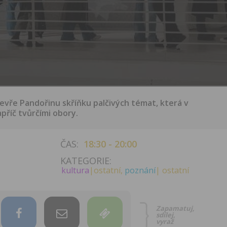
vře Pandořinu skříňku palčivých témat, která v
příč tvůrčími obory.
ČAS:
18:30 - 20:00
KATEGORIE:
kultura
|ostatní,
poznání
| ostatní
Zapamatuj,
sdílej,
vyraž