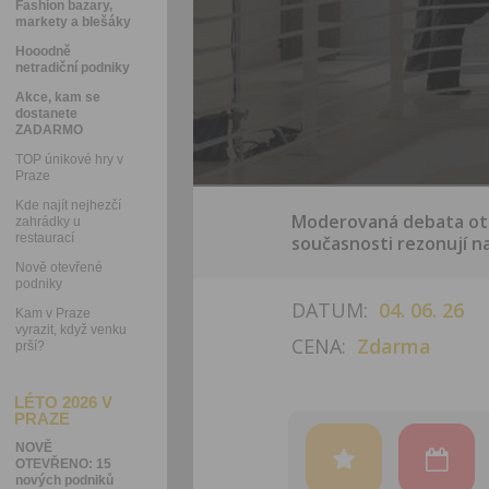
Fashion bazary,
markety a blešáky
Hooodně
netradiční podniky
Akce, kam se
dostanete
ZADARMO
TOP únikové hry v
Praze
Kde najít nejhezčí
Moderovaná debata ote
zahrádky u
restaurací
současnosti rezonují na
Nově otevřené
podniky
DATUM:
04. 06. 26
Kam v Praze
vyrazit, když venku
CENA:
Zdarma
prší?
LÉTO 2026 V
PRAZE
NOVĚ
OTEVŘENO: 15
nových podniků