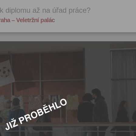
k diplomu až na úřad práce?
aha – Veletržní palác