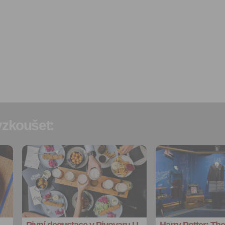
obchodní podmínky
a souh
jejich obsahem.
zkoušet:
Přidat do
Přidat do
oblíbených
oblíbených
Sdílet:
Sdílet:
Facebook
Facebook
export do
export do
kalendáře
kalendáře
Pivní degustace v Pivovaru U
Harry Potter: The