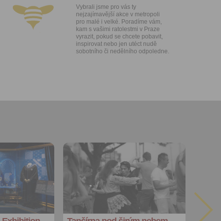
lasíte s
Vybrali jsme pro vás ty
nejzajímavější akce v metropoli
pro malé i velké. Poradíme vám,
kam s vašimi ratolestmi v Praze
vyrazit, pokud se chcete pobavit,
inspirovat nebo jen utéct nudě
sobotního či nedělního odpoledne.
Přidat do
oblíbených
Sdílet:
Facebook
export do
kalendáře
 Exhibition
Tančírna pod širým nebem