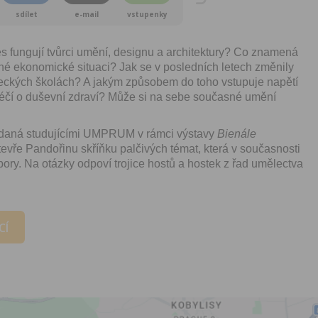
sdílet
e-mail
vstupenky
 fungují tvůrci umění, designu a architektury? Co znamená
sné ekonomické situaci? Jak se v posledních letech změnily
eckých školách? A jakým způsobem do toho vstupuje napětí
éčí o duševní zdraví? Může si na sebe současné umění
daná studujícími UMPRUM v rámci výstavy
Bienále
evře Pandořinu skříňku palčivých témat, která v současnosti
obory. Na otázky odpoví trojice hostů a hostek z řad umělectva
CÍ