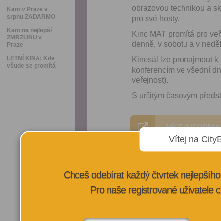
obrazovou technikou a ský
Kam v Praze v
srpnu ZADARMO
pro své hosty.
Kam na nejlepší
Kino MAT promítá pro veř
ZMRZLINU v
denně, v sobotu a v neděl
Praze
LETNÍ KINA: Kde
Kinosál lze pronajmout k
všude se promítá
konferencím ve všední dn
veřejnost).
S určitým časovým předst
VÍCE INFORMA
Vítej na City
Chceš odebírat každý čtvrtek nejlepší
Pro naše registrované uživatele c