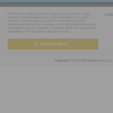
CITYBEE je portál, který nabízí inspiraci, kam v Praze vyrazit.
DOM
Vybíráme nejzajímavější akce, sdílíme pozvánky do nových
podniků, přinášíme tipy na zajímavá místa, která navštívit.
Sledovat nás můžeš tady na webu, na sociálních sítích Facebook
či Instagram nebo se zaregistruj a jednou týdně ti do mailu přijde
newsletter s TOP tipy, kam o víkendu v Praze.
MOBILNÍ VERZE
Copyright © 2012-2026
Tabernas 21, s.r.o.