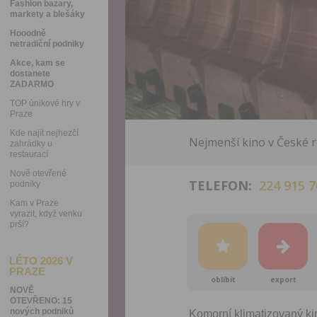
Fashion bazary,
markety a blešáky
Hooodně
netradiční podniky
Akce, kam se
dostanete
ZADARMO
TOP únikové hry v
Praze
Kde najít nejhezčí
Nejmenší kino v České r
zahrádky u
restaurací
Nově otevřené
TELEFON:
224 915 7
podniky
Kam v Praze
vyrazit, když venku
prší?
LÉTO 2026 V
PRAZE
oblíbit
export
NOVĚ
OTEVŘENO: 15
nových podniků
Komorní klimatizovaný ki