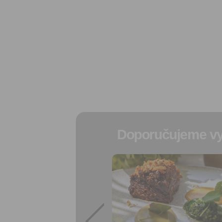
Doporučujeme vy
Přidat do
oblíbených
Sdílet:
Facebook
export do
kalendáře