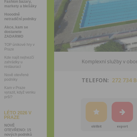
Fashion bazary,
markety a blešáky
Hooodně
netradiční podniky
Akce, kam se
dostanete
ZADARMO
TOP únikové hry v
Praze
Kde najít nejhezčí
Komplexní služby v obor
zahrádky u
restaurací
Nově otevřené
TELEFON:
272 734 8
podniky
Kam v Praze
vyrazit, když venku
prší?
LÉTO 2026 V
PRAZE
NOVĚ
oblíbit
export
OTEVŘENO: 15
nových podniků