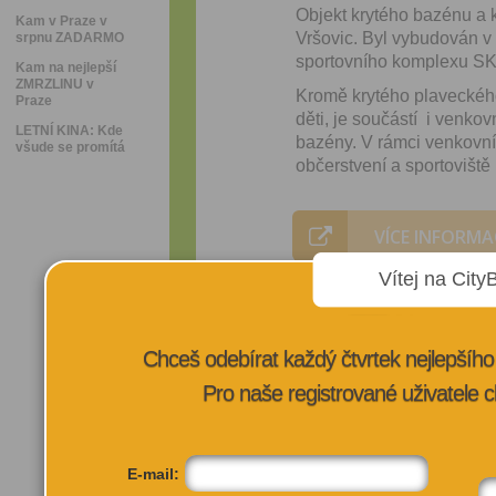
Objekt krytého bazénu a k
Kam v Praze v
Vršovic. Byl vybudován v 
srpnu ZADARMO
sportovního komplexu SK
Kam na nejlepší
ZMRZLINU v
Kromě krytého plaveckéh
Praze
děti, je součástí i venko
LETNÍ KINA: Kde
bazény. V rámci venkovní 
všude se promítá
občerstvení a sportoviště
VÍCE INFORMA
Vítej na City
Chceš odebírat každý čtvrtek nejlepší
Pro naše registrované uživatele c
E-mail: