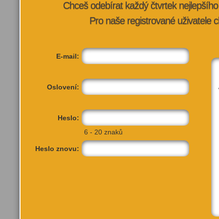
Chceš odebírat každý čtvrtek nejlepší
VÍCE INFORMA
Pro naše registrované uživatele c
E-mail:
Oslovení:
Heslo:
6 - 20 znaků
Heslo znovu: