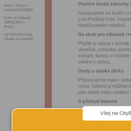
Poctivé české zákusky s
Kam v Praze v
srpnu ZADARMO
Navazujeme na tradici cu
Kam na nejlepší
ji na Pražský hrad. Najd
ZMRZLINU v
Hradčanském náměstí.
Praze
Na skok pro zákusek i n
LETNÍ KINA: Kde
všude se promítá
Přijďte si vybrat z bohaté
věneček, indiánka, kremro
snídani, kterou si můžet
odnést s sebou.
Dorty a sladké dárky
Připravujeme malé i velké
cestu. Odnést si můžete 
jako dárek nebo sladkou 
S příchutí historie
K tradičním zákuskům pod
Vítej na City
Schwarzenberského paláce
hradu a je jedním z nejv