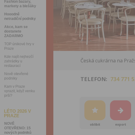
Fashion bazary,
markety a blešáky
Hooodně
netradiční podniky
Akce, kam se
dostanete
ZADARMO
TOP únikové hry v
Praze
Kde najít nejhezčí
Česká cukrárna na Praž
zahrádky u
restaurací
Nově otevřené
TELEFON:
734 771 5
podniky
Kam v Praze
vyrazit, když venku
prší?
LÉTO 2026 V
PRAZE
NOVĚ
oblíbit
export
OTEVŘENO: 15
nových podniků