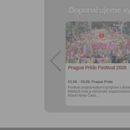
Doporučujeme vy
Přidat do
oblíbených
Sdílet:
Facebook
export do
kalendáře
Prague Pride Festival 2026
Více výhod pro
přihlášené
03.08. - 09.08.
Prague Pride
Festival propojí kulturní program s téma
lidských práv a občanské angažovanost
Hlavní téma Časy…