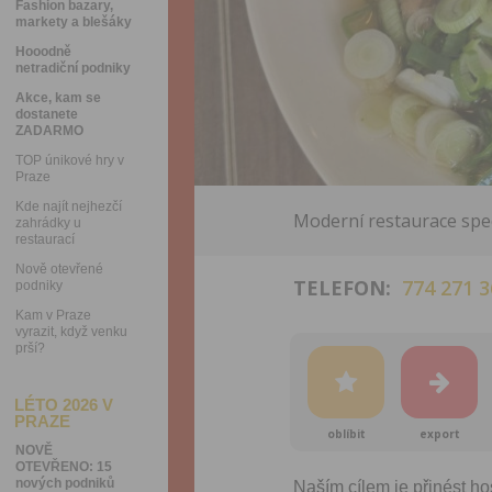
Fashion bazary,
markety a blešáky
Hooodně
netradiční podniky
Akce, kam se
dostanete
ZADARMO
TOP únikové hry v
Praze
Kde najít nejhezčí
Moderní restaurace spec
zahrádky u
restaurací
Nově otevřené
TELEFON:
774 271 3
podniky
Kam v Praze
vyrazit, když venku
prší?
LÉTO 2026 V
PRAZE
oblíbit
export
NOVĚ
OTEVŘENO: 15
nových podniků
Naším cílem je přinést ho