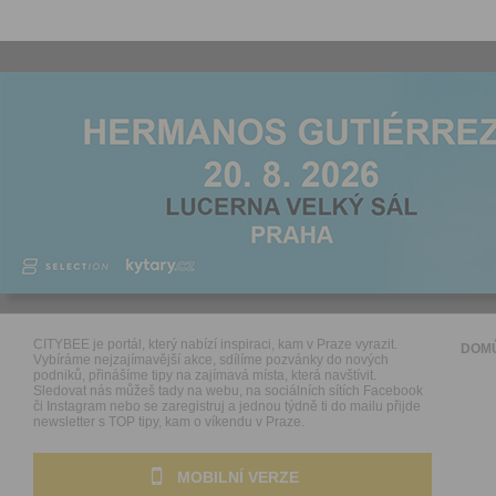
CITYBEE je portál, který nabízí inspiraci, kam v Praze vyrazit.
DOM
Vybíráme nejzajímavější akce, sdílíme pozvánky do nových
podniků, přinášíme tipy na zajímavá místa, která navštívit.
Sledovat nás můžeš tady na webu, na sociálních sítích Facebook
či Instagram nebo se zaregistruj a jednou týdně ti do mailu přijde
newsletter s TOP tipy, kam o víkendu v Praze.
MOBILNÍ VERZE