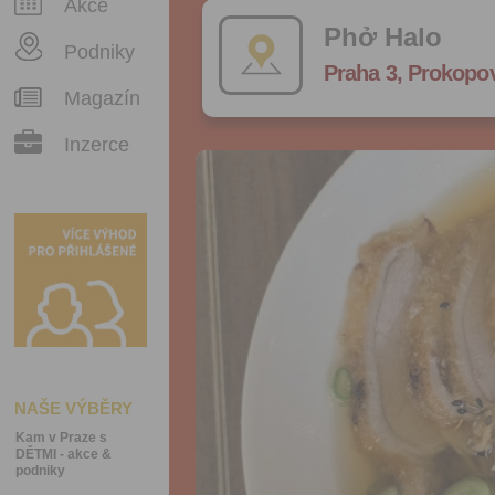
Akce
Phở Halo
Podniky
Praha 3, Prokopo
Magazín
Inzerce
NAŠE VÝBĚRY
Kam v Praze s
DĚTMI - akce &
podniky