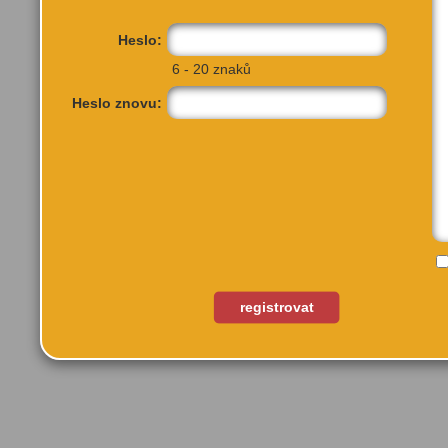
Heslo:
6 - 20 znaků
Heslo znovu:
Prokopovo náměstí 193/3
Praha 3, 13000
registrovat