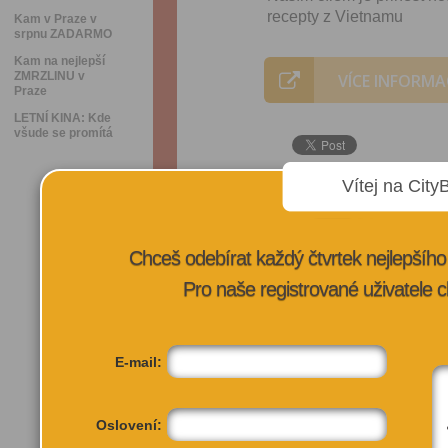
recepty z Vietnamu
Kam v Praze v
srpnu ZADARMO
Kam na nejlepší
ZMRZLINU v
VÍCE INFORMA
Praze
LETNÍ KINA: Kde
všude se promítá
Vítej na City
Chceš odebírat každý čtvrtek nejlepší
Pro naše registrované uživatele c
E-mail:
Oslovení: