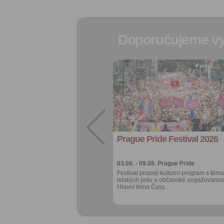
Doporučujeme vy
Přidat do
oblíbených
Sdílet:
Facebook
export do
kalendáře
Prague Pride Festival 2026
Více výhod pro
přihlášené
03.08. - 09.08.
Prague Pride
Festival propojí kulturní program s téma
lidských práv a občanské angažovanost
Hlavní téma Časy…