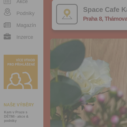
Akce
Space Cafe K
Podniky
Praha 8, Thámova
Magazín
Inzerce
NAŠE VÝBĚRY
Kam v Praze s
DĚTMI - akce &
podniky