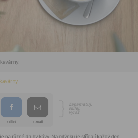
 kavárny.
kavárny
Zapamatuj,
sdílej,
vyraž
sdílet
e-mail
e na různé druhy kávy. Na mlýnku je střídají každý den.