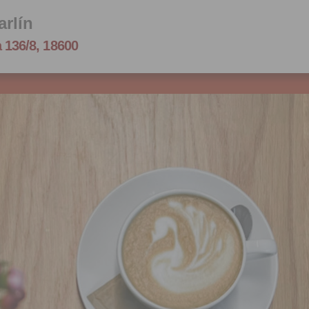
arlín
 136/8, 18600