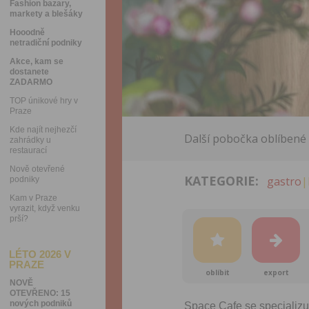
Fashion bazary,
markety a blešáky
Hooodně
netradiční podniky
Akce, kam se
dostanete
ZADARMO
TOP únikové hry v
Praze
Kde najít nejhezčí
Další pobočka oblíbené
zahrádky u
restaurací
Nově otevřené
KATEGORIE:
gastro
|
podniky
Kam v Praze
vyrazit, když venku
prší?
LÉTO 2026 V
PRAZE
oblíbit
export
NOVĚ
OTEVŘENO: 15
nových podniků
Space Cafe se specializuj