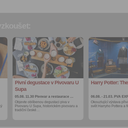
Vyplněním a odesláním to
formuláře potvrzujete, že js
let.
zkoušet:
Vyplněním a odesláním to
formuláře rovněž potvrzujet
si přečetl(a)
Všeobecné a
obchodní podmínky
a souh
Přidat do
Přidat do
oblíbených
oblíbených
jejich obsahem.
Sdílet:
Sdílet:
Facebook
Facebook
export do
export do
kalendáře
kalendáře
Pivní degustace v Pivovaru U
Harry Potter: The
Více výhod pro
Více výhod pro
přihlášené
přihlášené
Supa
05.08. 11.30
Pivovar a restaurace …
06.08. - 21.03.
PVA EX
Objevte oblíbenou degustaci piva v
Okouzlující výstava přiv
ký
Pivovaru U Supa, historickém pivovaru a
svět Harryho Pottera a 
tradiční české…