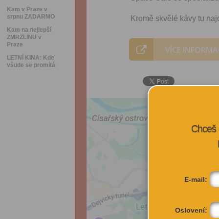
Kam v Praze v
srpnu ZADARMO
Kromě skvělé kávy tu najd
Kam na nejlepší
ZMRZLINU v
Praze
VÍCE INFORMA
LETNÍ KINA: Kde
všude se promítá
Chceš 
E-mail:
Oslovení: