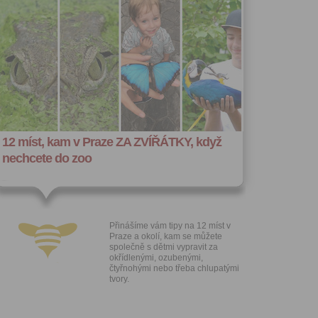
ořit vizitku
 se
 za účelem
ého účtu
ivatele na
 jejich
e udělen po
o účtu až do
volání
váním
l.
12 míst, kam v Praze ZA ZVÍŘÁTKY, když
nechcete do zoo
stávat
te souhlas
ných
Přinášíme vám tipy na 12 míst v
zesílání
Praze a okolí, kam se můžete
h sdělení
společně s dětmi vypravit za
ngových
okřídlenými, ozubenými,
e v Praze.
čtyřnohými nebo třeba chlupatými
ti let, nebo
tvory.
u se
 pro tento