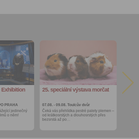
hoto
te starší 16
hoto
e, že jste
lasíte s
Přidat do
oblíbených
Sdílet:
Facebook
export do
kalendáře
 Exhibition
25. speciální výstava morčat
Více výhod pro
přihlášené
PO PRAHA
07.08. - 09.08.
Toulcův dvůr
ážející jedinečný
Čeká vás přehlídka pestré palety plemen –
filmů o něm!
od krátkosrstých a dlouhosrstých přes
bezsrstá až po…