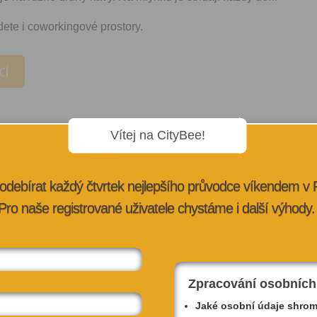
ete i coworkingové prostory.
CÍ
Vítej na CityBee!
odebírat každý čtvrtek nejlepšího průvodce víkendem v
Pro naše registrované uživatele chystáme i další výhody.
Zpracování osobních
Jaké osobní údaje shro