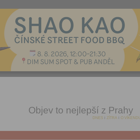
Objev to nejlepší z Prahy
DNES
i
ZÍTRA
i
O VÍKEND