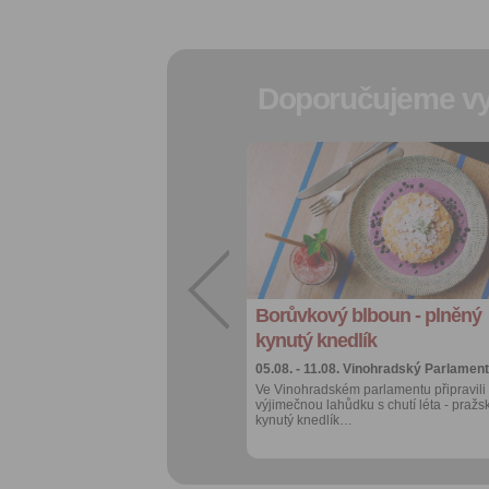
Doporučujeme vy
Přidat do
oblíbených
Sdílet:
Facebook
export do
kalendáře
Borůvkový blboun - plněný
Více výhod pro
přihlášené
kynutý knedlík
05.08. - 11.08.
Vinohradský Parlament
Ve Vinohradském parlamentu připravili
výjimečnou lahůdku s chutí léta - pražs
kynutý knedlík…