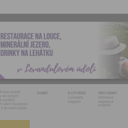
Praze vyrazit.
DOMŮ
O CITYBEE
PRO FIRMY
ky do nových
o projektu
informace
 navštívit.
magazín
registrace
h sítích Facebook
podniku
ti do mailu přijde