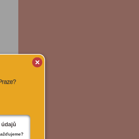
 Praze?
 údajů
mažďujeme?