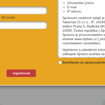
Uživatelské jméno
E-mail
IP adresu
- 20 znaků
Správcem osobních údajů je
Tabernas 21 s.r.o., IČ: 2416
sídlem Praha 5, Radlická 66
15000, Česká republika („Sp
Správce je provozovatelem
stránek www.citybee.cz („str
rozesílatelem newsletteru.
Vyplněním a odesláním toho
udělujete Správci souhlas se
zpracováním osobních údajů
NAVIGOVAT
uživatelské jméno, email, IP
Souhlasím se zpracováním
účely, které si sami níže zvol
Kterýkoliv ze souhlasů můžet
registrovat
odvolat, a to na emailové ad
podpora@citybee.cz nebo v 
„Nastavení“ Vašeho uživatel
na webu www.citybee.cz.
Registrace uživatelského účt
Zaškrtnutím políčka „Chci se