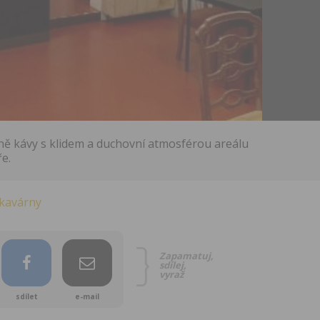
ně kávy s klidem a duchovní atmosférou areálu
e.
kavárny
Zapamatuj,
sdílej,
vyraž
sdílet
e-mail