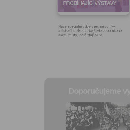
Naše speciální výběry pro milovníky
městského života. Navštivte doporučené
akce i místa, která stojí za to.
Doporučujeme vy
Přidat do
oblíbených
Sdílet:
Facebook