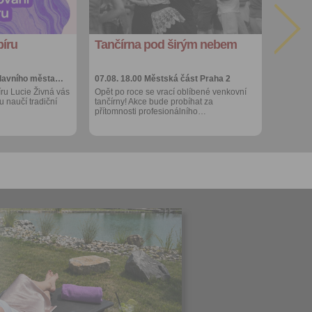
export do
kalendáře
íru
Tančírna pod širým nebem
Více výhod pro
přihlášené
lavního města…
07.08. 18.00
Městská část Praha 2
ru Lucie Živná vás
Opět po roce se vrací oblíbené venkovní
 naučí tradiční
tančírny! Akce bude probíhat za
přítomnosti profesionálního…