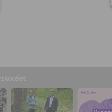
redakčních a marketingovýc
Správcem, zejména marketi
materiálů a pozvánek na akc
Souhlas je udělen po dobu pě
do odvolání Vašeho souhlas
zpracováním osobních údajů
účel.
Vyplněním a odesláním to
formuláře potvrzujete, že js
let.
Vyplněním a odesláním to
formuláře rovněž potvrzujet
si přečetl(a)
Všeobecné a
obchodní podmínky
a souh
jejich obsahem.
zkoušet:
Přidat do
Přidat do
oblíbených
oblíbených
Sdílet:
Sdílet:
Facebook
Facebook