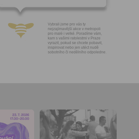
h sdělení
ngových
e v Praze.
ti let, nebo
u se
Vybrali jsme pro vás ty
 pro tento
nejzajímavější akce v metropoli
pro malé i velké. Poradíme vám,
kam s vašimi ratolestmi v Praze
hoto
vyrazit, pokud se chcete pobavit,
inspirovat nebo jen utéct nudě
te starší 16
sobotního či nedělního odpoledne.
hoto
e, že jste
lasíte s
Přidat do
oblíbených
Sdílet:
Facebook