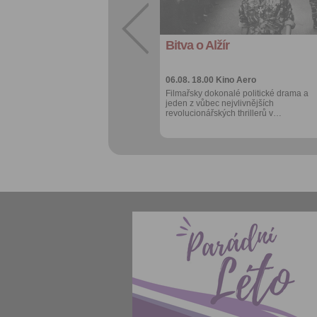
export do
kalendáře
Bitva o Alžír
Více výhod pro
přihlášené
06.08. 18.00
Kino Aero
Filmařsky dokonalé politické drama a
jeden z vůbec nejvlivnějších
revolucionářských thrillerů v…