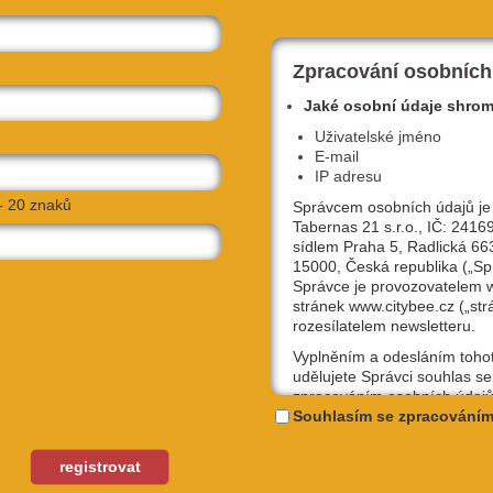
Zpracování osobních
Jaké osobní údaje shro
Uživatelské jméno
E-mail
IP adresu
- 20 znaků
Správcem osobních údajů je
Tabernas 21 s.r.o., IČ: 2416
sídlem Praha 5, Radlická 66
15000, Česká republika („Sp
Správce je provozovatelem
stránek www.citybee.cz („str
rozesílatelem newsletteru.
Vyplněním a odesláním toho
udělujete Správci souhlas se
zpracováním osobních údajů
uživatelské jméno, email, IP
Souhlasím se zpracováním
účely, které si sami níže zvol
Kterýkoliv ze souhlasů můžet
registrovat
odvolat, a to na emailové ad