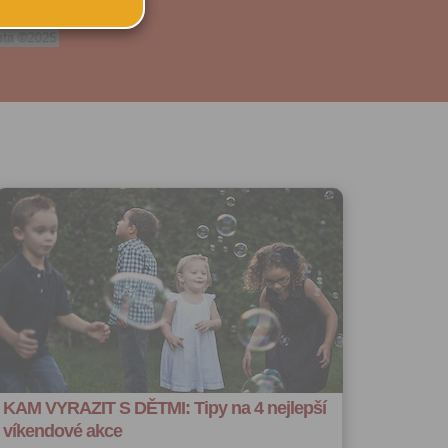
sekci
MHD
ského účtu
u:
 registrovat
ořit vizitku
 se
 za účelem
ého účtu
ivatele na
 jejich
e udělen po
o účtu až do
volání
váním
l.
stávat
te souhlas
KAM VYRAZIT S DĚTMI: Tipy na 4 nejlepší
ných
víkendové akce
zesílání