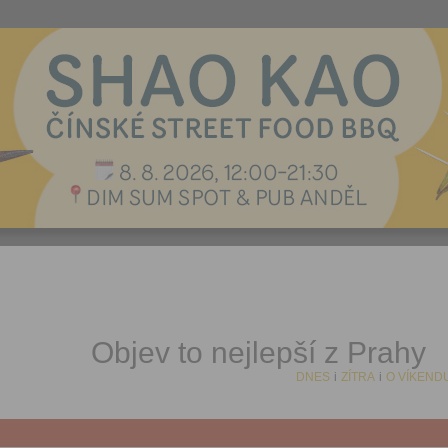
Objev to nejlepší z Prahy
DNES
i
ZÍTRA
i
O VÍKEND