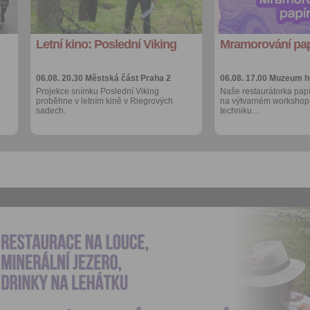
export do
export do
kalendáře
kalendáře
Letní kino: Poslední Viking
Mramorování pap
Více výhod pro
Více výhod pro
přihlášené
přihlášené
06.08. 20.30
Městská část Praha 2
06.08. 17.00
Muzeum h
Projekce snímku Poslední Viking
Naše restaurátorka papí
proběhne v letním kině v Riegrových
na výtvarném workshopu
sadech.
techniku…