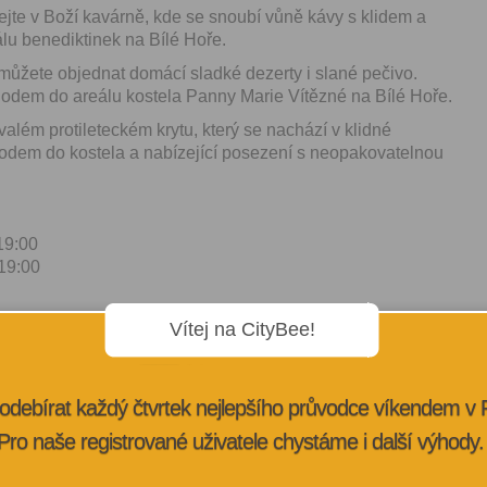
tejte v Boží kavárně, kde se snoubí vůně kávy s klidem a
lu benediktinek na Bílé Hoře.
 můžete objednat domácí sladké dezerty i slané pečivo.
odem do areálu kostela Panny Marie Vítězné na Bílé Hoře.
além protileteckém krytu, který se nachází v klidné
odem do kostela a nabízející posezení s neopakovatelnou
19:00
 19:00
Vítej na CityBee!
CÍ
odebírat každý čtvrtek nejlepšího průvodce víkendem v
Pro naše registrované uživatele chystáme i další výhody.