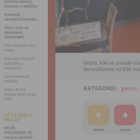
Fashion bazary,
markety a blešáky
Hooodně
netradiční podniky
Akce, kam se
dostanete
ZADARMO
TOP únikové hry v
Praze
Kde najít nejhezčí
Místo, kde se snoubí vů
zahrádky u
benediktinek na Bílé hoř
restaurací
Nově otevřené
podniky
KATEGORIE:
gastro
|
Kam v Praze
vyrazit, když venku
prší?
LÉTO 2026 V
PRAZE
NOVĚ
oblíbit
export
OTEVŘENO: 15
nových podniků