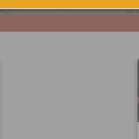
podpora@citybee.cz nebo v 
NAVIGOVAT
„Nastavení“ Vašeho uživatel
na webu www.citybee.cz.
Registrace uživatelského účt
Zaškrtnutím políčka „Chci se
jako uživatel“ nebo „Chci vytv
své firmě“ udělujete souhlas
zpracováním osobních údajů
vytvoření Vašeho uživatelsk
nezbytného pro přihlášení už
webových stránkách a využití
základních funkcí. Souhlas j
dobu existence uživatelskéh
jeho odstranění, nebo do od
Vašeho souhlasu se zpraco
osobních údajů pro tento úče
Newsletter:
Zaškrtnutím políčka „Chci do
emailem newsletter“ uděluje
se zpracováním výše uvede
osobních údajů za účelem ro