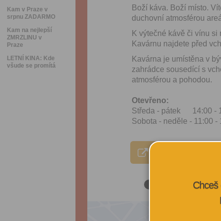
Boží káva. Boží místo. Ví
Kam v Praze v
srpnu ZADARMO
duchovní atmosférou areá
Kam na nejlepší
K výtečné kávě či vínu si
ZMRZLINU v
Kavárnu najdete před vch
Praze
LETNÍ KINA: Kde
Kavárna je umístěna v býv
všude se promítá
zahrádce sousedící s vch
atmosférou a pohodou.
Otevřeno:
Středa - pátek 14:00 - 
Sobota - neděle - 11:00 -
VÍCE INFORMA
Chceš 