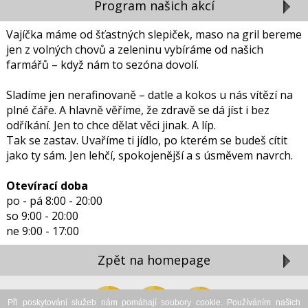
Program našich akcí
Vajíčka máme od šťastných slepiček, maso na gril bereme
jen z volných chovů a zeleninu vybíráme od našich
farmářů – když nám to sezóna dovolí.
Sladíme jen nerafinovaně – datle a kokos u nás vítězí na
plné čáře. A hlavně věříme, že zdravě se dá jíst i bez
odříkání. Jen to chce dělat věci jinak. A líp.
Tak se zastav. Uvaříme ti jídlo, po kterém se budeš cítit
jako ty sám. Jen lehčí, spokojenější a s úsměvem navrch.
Otevírací doba
po - pá 8:00 - 20:00
so 9:00 - 20:00
ne 9:00 - 17:00
Zpět na homepage
Zavřít reklamu
Při poskytování služeb nám pomáhají soubory cookie. Používáním našich