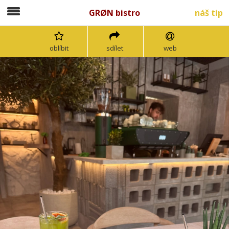
GRØN bistro
náš tip
oblíbit
sdílet
web