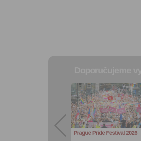
Doporučujeme vy
Přidat do
oblíbených
Sdílet:
Facebook
export do
kalendáře
Prague Pride Festival 2026
Více výhod pro
přihlášené