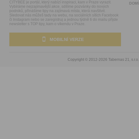
CITYBEE je portál, který nabízí inspiraci, kam v Praze vyrazit.
DOM
Vybíráme nejzajímavější akce, sdílíme pozvánky do nových
podniků, přinášíme tipy na zajímavá místa, která navštívit.
Sledovat nás můžeš tady na webu, na sociálních sítích Facebook
či Instagram nebo se zaregistruj a jednou týdně ti do mailu přijde
newsletter s TOP tipy, kam o víkendu v Praze.
MOBILNÍ VERZE
Copyright © 2012-2026
Tabernas 21, s.r.o.