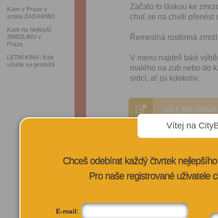
Začalo to láskou ke zmrzc
Kam v Praze v
chuť se na chvíli přenést
srpnu ZADARMO
Kam na nejlepší
Řemeslná rostlinná zmrzlin
ZMRZLINU v
Praze
V menu najdeš také výběr
LETNÍ KINA: Kde
všude se promítá
malého na zub nebo do ka
srdci, ať jsi kdekoliv.
VÍCE INFORMA
Vítej na City
Chceš odebírat každý čtvrtek nejlepší
Pro naše registrované uživatele c
E-mail: