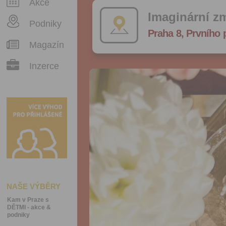
Akce
Imaginární zm
Podniky
Praha 8, Prvního 
Magazín
Inzerce
NAŠE VÝBĚRY
Kam v Praze s
DĚTMI - akce &
podniky