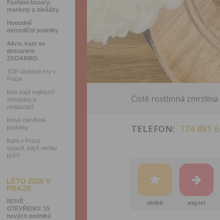
Fashion bazary,
markety a blešáky
Hooodně
netradiční podniky
Akce, kam se
dostanete
ZADARMO
TOP únikové hry v
Praze
Kde najít nejhezčí
Čistě rostlinná zmrzlin
zahrádky u
restaurací
Nově otevřené
TELEFON:
774 881 6
podniky
Kam v Praze
vyrazit, když venku
prší?
LÉTO 2026 V
PRAZE
NOVĚ
oblíbit
export
OTEVŘENO: 15
nových podniků