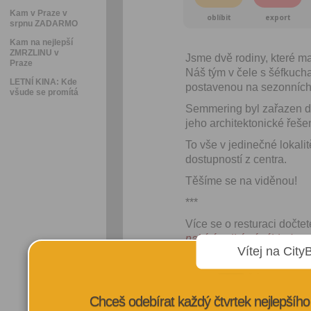
Kam v Praze v
oblíbit
export
srpnu ZADARMO
Kam na nejlepší
ZMRZLINU v
Jsme dvě rodiny, které ma
Praze
Náš tým v čele s šéfkuch
LETNÍ KINA: Kde
postavenou na sezonních 
všude se promítá
Semmering byl zařazen do
jeho architektonické řeše
To vše v jedinečné lokali
dostupností z centra. 
Těšíme se na viděnou!
***
Více se o resturaci dočte
nabízí unikátní výhledy n
Vítej na City
VÍCE INFORMA
Chceš odebírat každý čtvrtek nejlepší