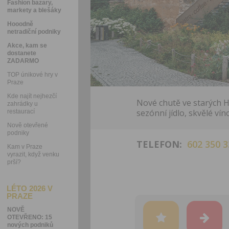
Fashion bazary,
markety a blešáky
Hooodně
netradiční podniky
Akce, kam se
dostanete
ZADARMO
TOP únikové hry v
Praze
Kde najít nejhezčí
Nové chutě ve starých H
zahrádky u
sezónní jídlo, skvělé ví
restaurací
Nově otevřené
podniky
TELEFON:
602 350 3
Kam v Praze
vyrazit, když venku
prší?
LÉTO 2026 V
PRAZE
NOVĚ
OTEVŘENO: 15
nových podniků