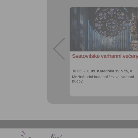
Přidat do
oblíbených
Sdílet:
Facebook
export do
kalendáře
Svatovítské varhanní večer
Více výhod pro
přihlášené
30.06. - 01.09.
Katedrála sv. Víta, V…
Mezinárodní hudební festival varhaní
hudby.