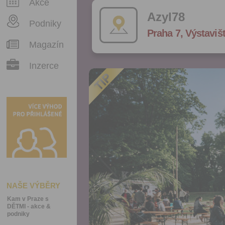
Akce
Azyl78
Podniky
Praha 7, Výstaviš
Magazín
Inzerce
NAŠE VÝBĚRY
Kam v Praze s
DĚTMI - akce &
podniky