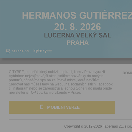
CITYBEE je portál, který nabízí inspiraci, kam v Praze vyrazit.
DOM
Vybíráme nejzajímavější akce, sdílíme pozvánky do nových
podniků, přinášíme tipy na zajímavá místa, která navštívit.
Sledovat nás můžeš tady na webu, na sociálních sítích Facebook
či Instagram nebo se zaregistruj a jednou týdně ti do mailu přijde
newsletter s TOP tipy, kam o víkendu v Praze.
MOBILNÍ VERZE
Copyright © 2012-2026
Tabernas 21, s.r.o.