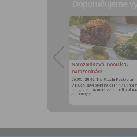
Doporučujeme vy
Přidat do
oblíbených
Sdílet:
Facebook
export do
kalendáře
Narozeninové menu k 1.
Více výhod pro
přihlášené
narozeninám
05.08. - 26.09.
The Katchi Restauran
V Katchi slaví první narozeniny a připrav
speciální narozeninovou nabídku plno
jedinečných…