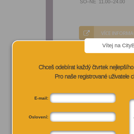
SO–NE 11.00–24.00
VÍCE INFORMA
Vítej na City
Chceš odebírat každý čtvrtek nejlepší
Pro naše registrované uživatele c
E-mail:
Oslovení: