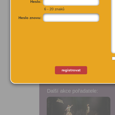
Heslo:
6 - 20 znaků
Heslo znovu:
Výstaviště Holešovice
Praha 7, 17000
registrovat
Další akce pořadatele:
Přidat do
Přidat do
oblíbených
oblíbených
Sdílet:
Sdílet: