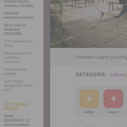
Fashion bazary,
markety a blešáky
Hooodně
netradiční podniky
Akce, kam se
dostanete
ZADARMO
TOP únikové hry v
Praze
Kde najít nejhezčí
Divadelní šapitó pod ši
zahrádky u
restaurací
Nově otevřené
KATEGORIE:
kultura
podniky
Kam v Praze
vyrazit, když venku
prší?
LÉTO 2026 V
PRAZE
oblíbit
export
NOVĚ
OTEVŘENO: 15
nových podniků