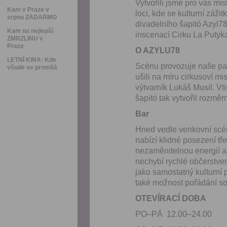
Vytvořili jsme pro vás mís
Kam v Praze v
loci, kde se kulturní záži
srpnu ZADARMO
divadelního šapitó Azyl7
Kam na nejlepší
inscenací Cirku La Putyk
ZMRZLINU v
Praze
O AZYLU78
LETNÍ KINA: Kde
Scénu provozuje naše par
všude se promítá
ušili na míru cirkusoví mis
výtvarník Lukáš Musil. Vt
šapitó tak vytvořil rozmě
Bar
Hned vedle venkovní scén
nabízí klidné posezení tř
nezaměnitelnou energií a
nechybí rychlé občerstven
jako samostatný kulturní 
také možnost pořádání s
OTEVÍRACÍ DOBA
PO–PÁ 12.00–24.00