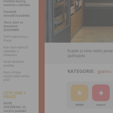
Fashion bazary,
markety a blešáky
Hooodně
netradiční podniky
Akce, kam se
dostanete
ZADARMO
TOP únikové hry v
Praze
Kde najít nejhezčí
Kupte si vína nebo pose
zahrádky u
ústřicemi.
restaurací
Nově otevřené
podniky
KATEGORIE:
gastro
|
Kam v Praze
vyrazit, když venku
prší?
LÉTO 2026 V
PRAZE
NOVĚ
oblíbit
export
OTEVŘENO: 15
nových podniků