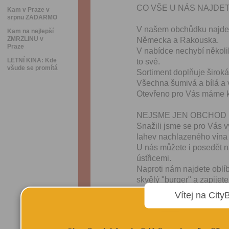
CO VŠE U NÁS NAJDE
Kam v Praze v
srpnu ZADARMO
V našem obchůdku najdete 
Kam na nejlepší
ZMRZLINU v
Německa a Rakouska.
Praze
V nabídce nechybí několi
LETNÍ KINA: Kde
to své.
všude se promítá
Sortiment doplňuje širok
Všechna šumivá a bílá a
Otevřeno pro Vás máme k
NEJSME JEN OBCHOD
Snažili jsme se pro Vás vy
lahev nachlazeného vína
U nás můžete i posedět n
ústřicemi.
Naproti nám najdete oblí
skvělý "burger" a zapijet
A nebo raději prkénko s
Vítej na City
dobrého Chianti Classic