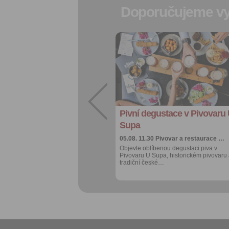
Doporučujeme vy
Přidat do
oblíbených
Sdílet:
Facebook
export do
kalendáře
Pivní degustace v Pivovaru
Více výhod pro
přihlášené
Supa
05.08. 11.30
Pivovar a restaurace …
Objevte oblíbenou degustaci piva v
Pivovaru U Supa, historickém pivovaru
tradiční české…