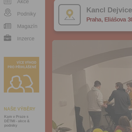
Akce
Kancl Dejvice
Podniky
Praha, Eliášova 3
Magazín
Inzerce
NAŠE VÝBĚRY
Kam v Praze s
DĚTMI - akce &
podniky