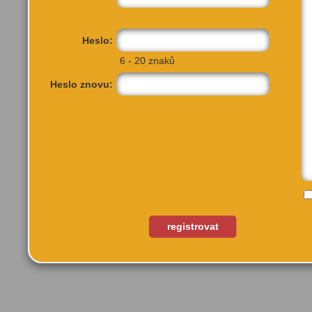
Heslo:
6 - 20 znaků
Heslo znovu:
Eliášova 300/6
Praha, 16000
registrovat