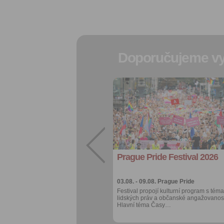
Doporučujeme vy
Přidat do
oblíbených
Sdílet:
Facebook
export do
kalendáře
Prague Pride Festival 2026
Více výhod pro
přihlášené
03.08. - 09.08.
Prague Pride
Festival propojí kulturní program s téma
lidských práv a občanské angažovanost
Hlavní téma Časy…