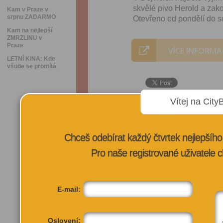
skvělé pivo Herold a zakou
Kam v Praze v
srpnu ZADARMO
Otevřeno od pondělí do so
Kam na nejlepší
ZMRZLINU v
Praze
VÍCE INFORMA
LETNÍ KINA: Kde
všude se promítá
Vítej na City
Chceš odebírat každý čtvrtek nejlepší
Pro naše registrované uživatele c
E-mail:
Oslovení: