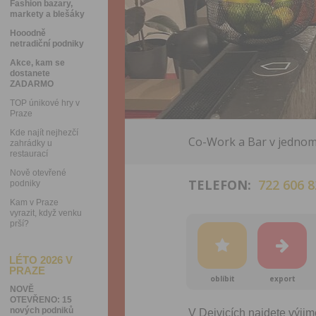
Fashion bazary,
markety a blešáky
Hooodně
netradiční podniky
Akce, kam se
dostanete
ZADARMO
TOP únikové hry v
Praze
Kde najít nejhezčí
Co-Work a Bar v jednom.
zahrádky u
restaurací
Nově otevřené
TELEFON:
722 606 8
podniky
Kam v Praze
vyrazit, když venku
prší?
LÉTO 2026 V
PRAZE
oblíbit
export
NOVĚ
OTEVŘENO: 15
nových podniků
V Dejvicích najdete výji