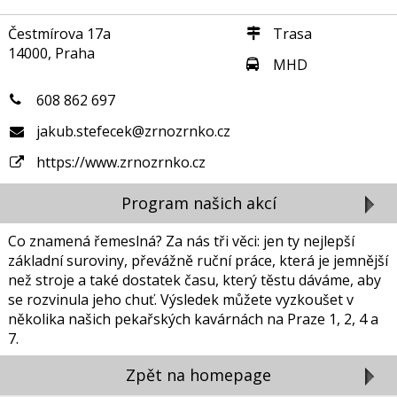
Čestmírova 17a
Trasa
14000, Praha
MHD
608 862 697
jakub.stefecek@zrnozrnko.cz
https://www.zrnozrnko.cz
Program našich akcí
Co znamená řemeslná? Za nás tři věci: jen ty nejlepší
základní suroviny, převážně ruční práce, která je jemnější
než stroje a také dostatek času, který těstu dáváme, aby
se rozvinula jeho chuť. Výsledek můžete vyzkoušet v
několika našich pekařských kavárnách na Praze 1, 2, 4 a
7.
Zpět na homepage
Zavřít reklamu