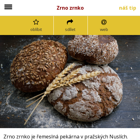
Zrno zrnko
náš tip
oblíbit
sdílet
web
Zrno zrnko je řemeslná pekárna v pražských Nuslích.