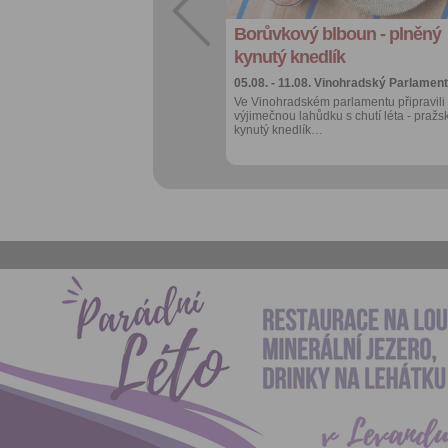
kalendáře
Borůvkový blboun - plněný
Více výhod pro
přihlášené
kynutý knedlík
05.08. - 11.08.
Vinohradský Parlament
Ve Vinohradském parlamentu připravili
výjimečnou lahůdku s chutí léta - pražs
kynutý knedlík…