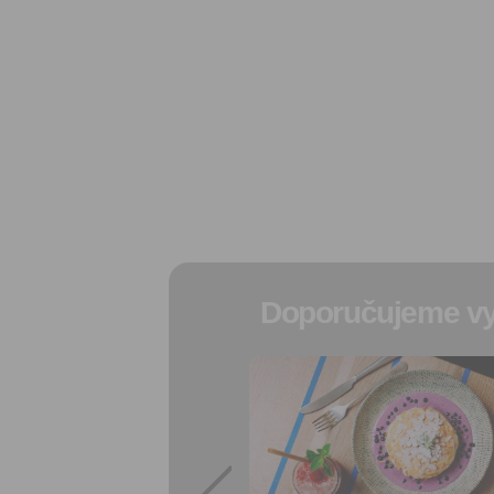
Doporučujeme vy
Přidat do
oblíbených
Sdílet:
Facebook
export do