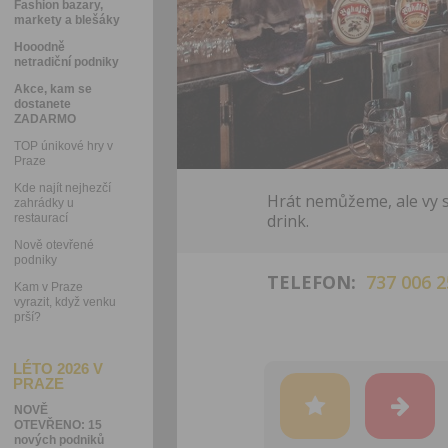
Fashion bazary,
markety a blešáky
Hooodně
netradiční podniky
Akce, kam se
dostanete
ZADARMO
TOP únikové hry v
Praze
Kde najít nejhezčí
Hrát nemůžeme, ale vy s
zahrádky u
drink.
restaurací
Nově otevřené
podniky
TELEFON:
737 006 2
Kam v Praze
vyrazit, když venku
prší?
LÉTO 2026 V
PRAZE
NOVĚ
OTEVŘENO: 15
nových podniků