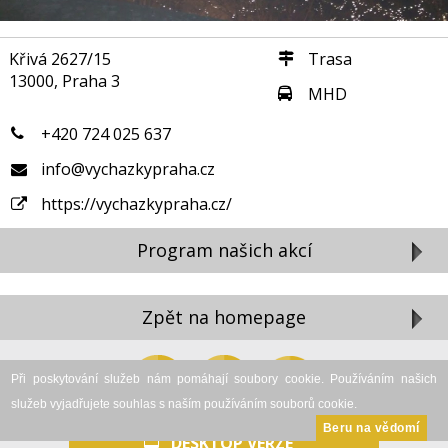
Křivá 2627/15
Trasa
13000, Praha 3
MHD
+420 724 025 637
info@vychazkypraha.cz
https://vychazkypraha.cz/
Program našich akcí
Zpět na homepage
Zavřít reklamu
Při poskytování služeb nám pomáhají soubory cookie. Používáním našich
služeb vyjadřujete souhlas s naším používáním souborů cookie.
Beru na vědomí
DESKTOP VERZE