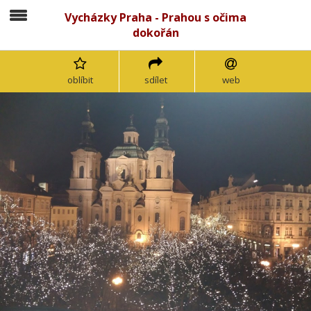
Vycházky Praha - Prahou s očima
dokořán
oblíbit
sdílet
web