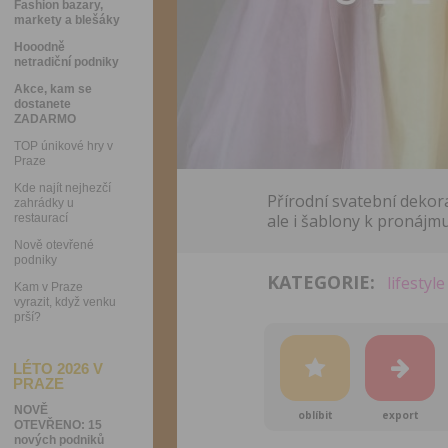
Fashion bazary,
markety a blešáky
Hooodně
netradiční podniky
Akce, kam se
dostanete
ZADARMO
TOP únikové hry v
Praze
Kde najít nejhezčí
Přírodní svatební dekor
zahrádky u
ale i šablony k pronájmu
restaurací
Nově otevřené
podniky
KATEGORIE:
lifestyle
Kam v Praze
vyrazit, když venku
prší?
LÉTO 2026 V
PRAZE
NOVĚ
oblíbit
export
OTEVŘENO: 15
nových podniků