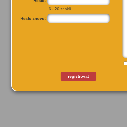
Heslo:
6 - 20 znaků
Heslo znovu:
Veletržní 820
Praha 7
registrovat