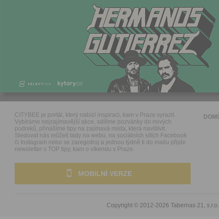
CITYBEE je portál, který nabízí inspiraci, kam v Praze vyrazit.
DOM
Vybíráme nejzajímavější akce, sdílíme pozvánky do nových
podniků, přinášíme tipy na zajímavá místa, která navštívit.
Sledovat nás můžeš tady na webu, na sociálních sítích Facebook
či Instagram nebo se zaregistruj a jednou týdně ti do mailu přijde
newsletter s TOP tipy, kam o víkendu v Praze.
MOBILNÍ VERZE
Copyright © 2012-2026
Tabernas 21, s.r.o.