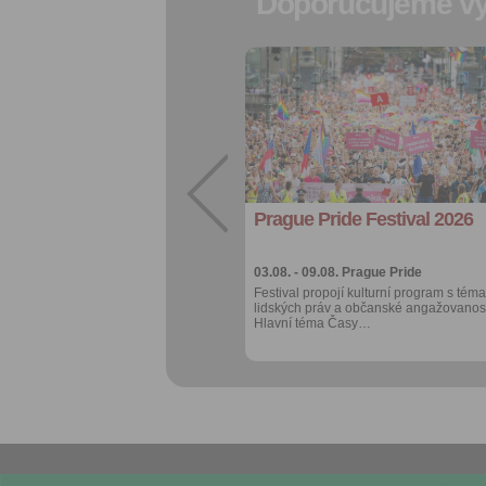
Doporučujeme vy
Přidat do
oblíbených
Sdílet:
Facebook
export do
kalendáře
Prague Pride Festival 2026
Více výhod pro
přihlášené
03.08. - 09.08.
Prague Pride
Festival propojí kulturní program s téma
lidských práv a občanské angažovanost
Hlavní téma Časy…