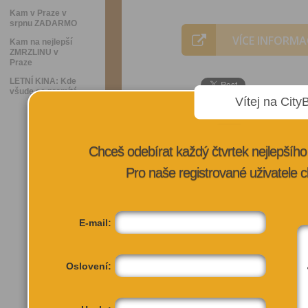
Kam v Praze v
srpnu ZADARMO
VÍCE INFORMA
Kam na nejlepší
ZMRZLINU v
Praze
LETNÍ KINA: Kde
všude se promítá
Vítej na City
Chceš odebírat každý čtvrtek nejlepší
Pro naše registrované uživatele c
E-mail:
Oslovení: