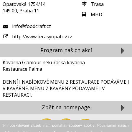
Opatovská 1754/14
Trasa
149 00, Praha 11
MHD
info@foodcraft.cz
http://www.terasyopatov.cz
Program našich akcí
Kavárna Glamour nekuřácká kavárna
Restaurace Palma
DENNÍ I NABÍDKOVÉ MENU Z RESTAURACE PODÁVÁME I
V KAVÁRNĚ. MENU Z KAVÁRNY PODÁVÁME I V
RESTAURACI.
Zpět na homepage
Zavřít reklamu
Při poskytování služeb nám pomáhají soubory cookie. Používáním našich