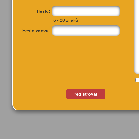
Heslo:
6 - 20 znaků
Heslo znovu:
Oldřichova 506/14
Praha 2
registrovat