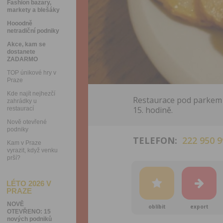
Fashion bazary,
markety a blešáky
Hooodně
netradiční podniky
Akce, kam se
dostanete
ZADARMO
TOP únikové hry v
Praze
Kde najít nejhezčí
Restaurace pod parkem 
zahrádky u
15. hodině.
restaurací
Nově otevřené
podniky
TELEFON:
222 950 9
Kam v Praze
vyrazit, když venku
prší?
LÉTO 2026 V
PRAZE
NOVĚ
oblíbit
export
OTEVŘENO: 15
nových podniků