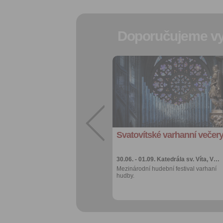
Doporučujeme vy
Přidat do
oblíbených
Sdílet:
Facebook
export do
kalendáře
Svatovítské varhanní večer
Více výhod pro
přihlášené
30.06. - 01.09.
Katedrála sv. Víta, V…
Mezinárodní hudební festival varhaní
hudby.