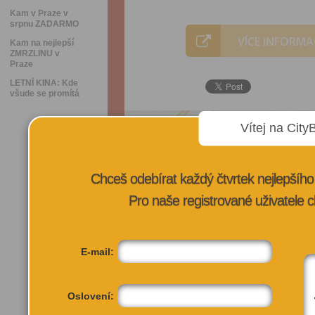
Kam v Praze v
srpnu ZADARMO
VÍCE INFORMA
Kam na nejlepší
ZMRZLINU v
Praze
LETNÍ KINA: Kde
všude se promítá
Vítej na City
Chceš odebírat každý čtvrtek nejlepší
Pro naše registrované uživatele c
E-mail:
Oslovení: