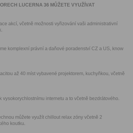
ORECH LUCERNA 36 MŮŽETE VYUŽÍVAT
ace akcí, včetně možnosti vyřizování vaši administrativní
k.
jeme komplexní právní a daňové poradenství CZ a US, know
pacitou až 40 míst vybavené projektorem, kuchyňkou, včetně
k vysokorychlostnímu internetu a to včetně bezdrátového.
chnou můžete využít chillout relax zóny včetně 2
kého koutku.