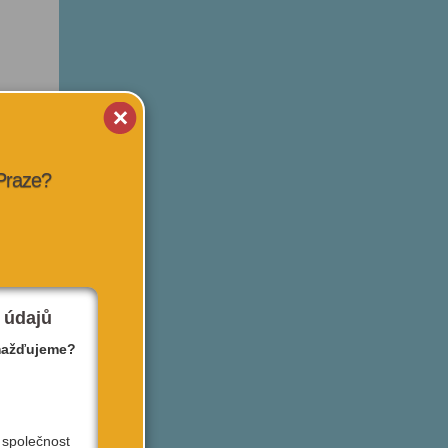
 Praze?
 údajů
mažďujeme?
 společnost