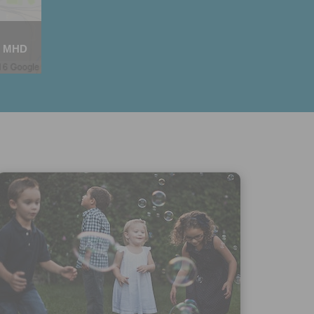
ivatele na
 jejich
e udělen po
o účtu až do
MHD
volání
váním
l.
stávat
te souhlas
ných
zesílání
h sdělení
ngových
e v Praze.
ti let, nebo
u se
 pro tento
hoto
te starší 16