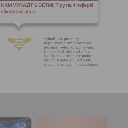
hoto
KAM VYRAZIT S DĚTMI: Tipy na 4 nejlepší
e, že jste
víkendové akce
lasíte s
Vybrali jsme pro vás ty
nejzajímavější akce v metropoli
pro malé i velké. Poradíme vám,
kam s vašimi ratolestmi v Praze
vyrazit, pokud se chcete pobavit,
inspirovat nebo jen utéct nudě
sobotního či nedělního odpoledne.
Přidat do