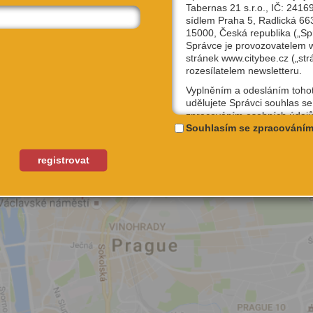
Tabernas 21 s.r.o., IČ: 2416
sídlem Praha 5, Radlická 66
15000, Česká republika („Sp
Správce je provozovatelem
stránek www.citybee.cz („str
rozesílatelem newsletteru.
Vyplněním a odesláním toho
udělujete Správci souhlas se
zpracováním osobních údajů
uživatelské jméno, email, IP
Souhlasím se zpracováním
účely, které si sami níže zvol
Kterýkoliv ze souhlasů můžet
registrovat
odvolat, a to na emailové ad
podpora@citybee.cz nebo v 
„Nastavení“ Vašeho uživatel
na webu www.citybee.cz.
Registrace uživatelského účt
Zaškrtnutím políčka „Chci se
jako uživatel“ nebo „Chci vytv
své firmě“ udělujete souhlas
zpracováním osobních údajů
vytvoření Vašeho uživatelsk