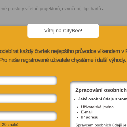
né prostory včetně projektorů, ozvučení, flipchartů a
Vítej na CityBee!
a zahrady do 5 min chůze, pasáž Lucerna, kina a zajímavé
odebírat každý čtvrtek nejlepšího průvodce víkendem v
 různé akce, workshopy, včetně přednášek, hackatonů a
Pro naše registrované uživatele chystáme i další výhody.
ání s investory kde můžete představit svůj nápad a získat
Zpracování osobních
Jaké osobní údaje shro
CÍ
Uživatelské jméno
E-mail
IP adresu
- 20 znaků
Správcem osobních údajů je