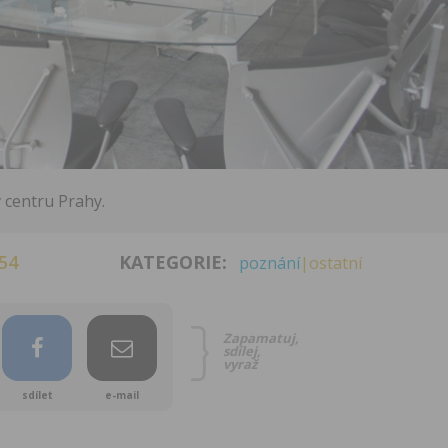
 centru Prahy.
54
KATEGORIE:
poznání
|ostatní
Zapamatuj,
sdílej,
vyraž
sdílet
e-mail