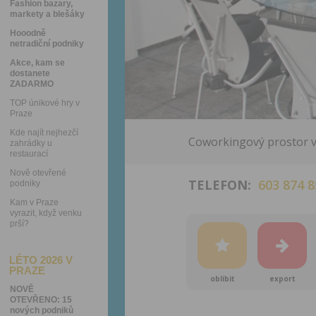
Fashion bazary,
markety a blešáky
Hooodně
netradiční podniky
Akce, kam se
dostanete
ZADARMO
TOP únikové hry v
Praze
Kde najít nejhezčí
Coworkingový prostor v
zahrádky u
restaurací
Nově otevřené
TELEFON:
603 874 8
podniky
Kam v Praze
vyrazit, když venku
prší?
LÉTO 2026 V
PRAZE
oblíbit
export
NOVĚ
OTEVŘENO: 15
nových podniků