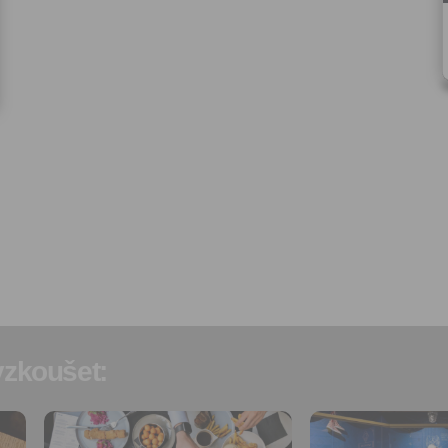
Vyplněním a odesláním to
formuláře rovněž potvrzujet
si přečetl(a)
Všeobecné a
obchodní podmínky
a souh
jejich obsahem.
zkoušet:
Přidat do
Přidat do