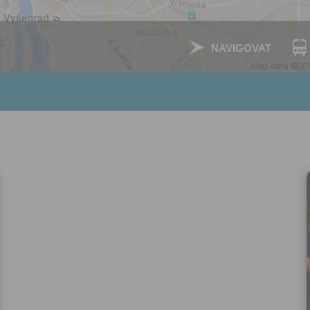
nezbytného pro přihlášení už
webových stránkách a využití
základních funkcí. Souhlas j
dobu existence uživatelskéh
NAVIGOVAT
jeho odstranění, nebo do od
Vašeho souhlasu se zpraco
osobních údajů pro tento úče
Newsletter:
Zaškrtnutím políčka „Chci do
emailem newsletter“ uděluje
se zpracováním výše uvede
osobních údajů za účelem ro
redakčních a marketingovýc
Správcem, zejména marketi
materiálů a pozvánek na akc
Souhlas je udělen po dobu pě
do odvolání Vašeho souhlas
zpracováním osobních údajů
účel.
Vyplněním a odesláním to
formuláře potvrzujete, že js
let.