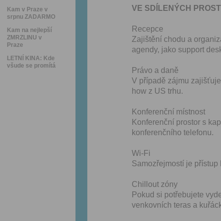
VE SDÍLENÝCH PROST
Kam v Praze v
srpnu ZADARMO
Recepce
Kam na nejlepší
ZMRZLINU v
Zajištění chodu a organiz
Praze
agendy, jako support des
LETNÍ KINA: Kde
všude se promítá
Právo a daně
V případě zájmu zajišťu
how z US trhu.
Konferenční místnost
Konferenční prostor s ka
konferenčního telefonu.
Wi-Fi
Samozřejmostí je přístup 
Chillout zóny
Pokud si potřebujete vyde
venkovních teras a kuřác