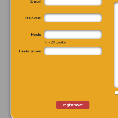
E-mail:
Oslovení:
Heslo:
6 - 20 znaků
Heslo znovu:
Skandinávská 5a
registrovat
Praha 5, 15500