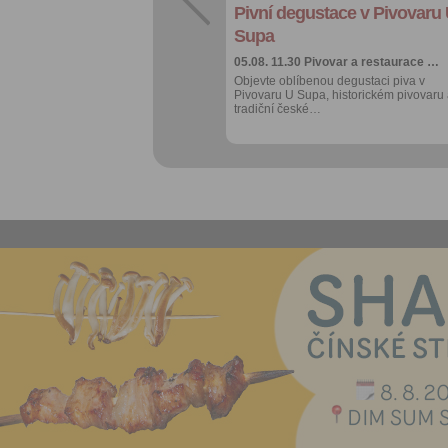
Pivní degustace v Pivovaru
Více výhod pro
přihlášené
Supa
05.08. 11.30
Pivovar a restaurace …
Objevte oblíbenou degustaci piva v
Pivovaru U Supa, historickém pivovaru
tradiční české…