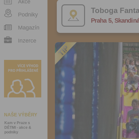
Akce
Toboga Fant
Podniky
Praha 5, Skandin
Magazín
Inzerce
NAŠE VÝBĚRY
Kam v Praze s
DĚTMI - akce &
podniky