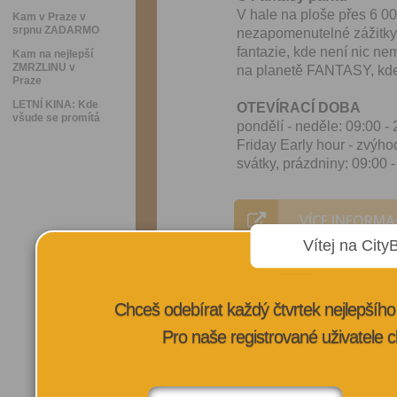
V hale na ploše přes 6 00
Kam v Praze v
srpnu ZADARMO
nezapomenutelné zážitky 
fantazie, kde není nic n
Kam na nejlepší
ZMRZLINU v
na planetě FANTASY, kde ži
Praze
LETNÍ KINA: Kde
OTEVÍRACÍ DOBA
všude se promítá
pondělí - neděle: 09:00 -
Friday Early hour - zvýh
svátky, prázdniny: 09:00 
VÍCE INFORMA
Vítej na City
Chceš odebírat každý čtvrtek nejlepší
Pro naše registrované uživatele c