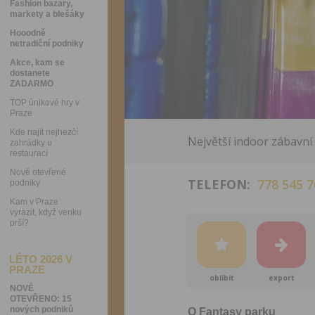
Fashion bazary,
markety a blešáky
Hooodně
netradiční podniky
Akce, kam se
dostanete
ZADARMO
TOP únikové hry v
Praze
Kde najít nejhezčí
Největší indoor zábavní 
zahrádky u
restaurací
Nově otevřené
TELEFON:
778 545 7
podniky
Kam v Praze
vyrazit, když venku
prší?
LÉTO 2026 V
PRAZE
oblíbit
export
NOVĚ
OTEVŘENO: 15
nových podniků
O Fantasy parku