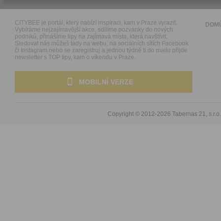
CITYBEE je portál, který nabízí inspiraci, kam v Praze vyrazit.
DOM
Vybíráme nejzajímavější akce, sdílíme pozvánky do nových
podniků, přinášíme tipy na zajímavá místa, která navštívit.
Sledovat nás můžeš tady na webu, na sociálních sítích Facebook
či Instagram nebo se zaregistruj a jednou týdně ti do mailu přijde
newsletter s TOP tipy, kam o víkendu v Praze.
MOBILNÍ VERZE
Copyright © 2012-2026
Tabernas 21, s.r.o.