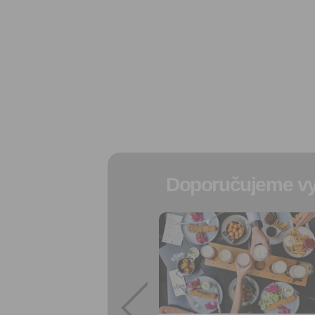
Doporučujeme vy
Přidat do
oblíbených
Sdílet:
Facebook
export do
kalendáře