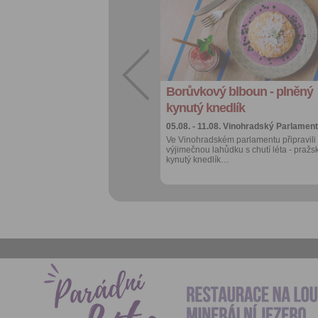
oblíbených
Sdílet:
Facebook
export do
kalendáře
Borůvkový blboun - plněný
Více výhod pro
přihlášené
kynutý knedlík
05.08. - 11.08.
Vinohradský Parlament
Ve Vinohradském parlamentu připravili
výjimečnou lahůdku s chutí léta - pražs
kynutý knedlík…