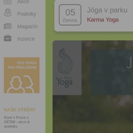
Akce
Jóga v parku
05
Podniky
Karma Yoga
června
Magazín
Inzerce
NAŠE VÝBĚRY
Kam v Praze s
DĚTMI - akce &
podniky