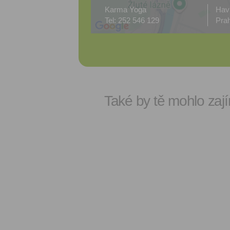
Karma Yoga
Hav
Tel: 252 546 129
Pra
Také by tě mohlo zají