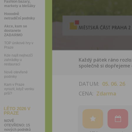
Fashion bazary,
markety a blešáky
Hooodně
netradiční podniky
Akce, kam se
dostanete
ZADARMO
TOP únikové hry v
Praze
Kde najít nejhezčí
Každý pátek ráno rozlo
zahrádky u
restaurací
společně si dopřejeme c
Nově otevřené
podniky
DATUM:
05. 06. 26
Kam v Praze
vyrazit, když venku
CENA:
Zdarma
prší?
LÉTO 2026 V
PRAZE
NOVĚ
OTEVŘENO: 15
nových podniků