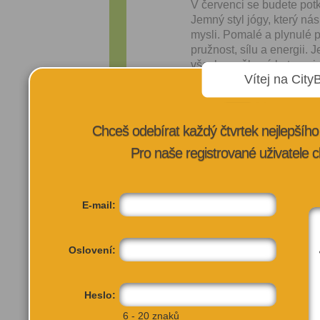
V červenci se budete potk
Jemný styl jógy, který ná
mysli. Pomalé a plynulé 
pružnost, sílu a energii. 
všechny věkové kategorie
Vítej na City
Srpen bude patřit Domini
Začneme vědomým dechem,
se přirozeně probudilo – 
Chceš odebírat každý čtvrtek nejlepší
důrazem na propojení dec
Pro naše registrované uživatele c
prostor k zastavení, vním
ranním světle, kdy je Prah
sebou do celého dne.
E-mail:
VÍCE INFORMA
Oslovení:
Heslo:
6 - 20 znaků