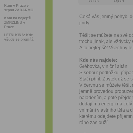
oblíbit
export
Kam v Praze v
srpnu ZADARMO
Čeká vás jemný pohyb, dec
Kam na nejlepší
jindy.
ZMRZLINU v
Praze
Těšit se můžete na své o
LETNÍ KINA: Kde
všude se promítá
trochu jinak, ale vždycky 
A to nejlepší? Všechny 
Kde nás najdete:
Grébovka, viniční altán
S sebou: podložku, přípa
Stačí přijít. Zbytek už se
V červnu se můžete těšit
jemně provedou probuzení
naladěním, a poté přejdem
dodají mu energii na cel
vnímání vlastního těla a
kterému odejdete příjemně 
ráno zaslouží.