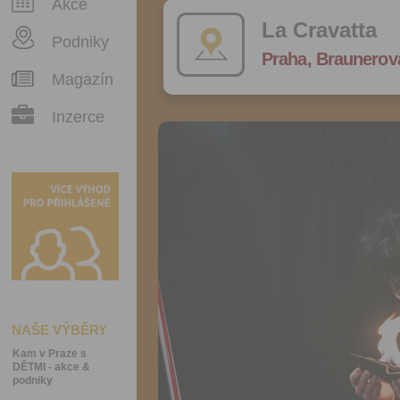
Akce
La Cravatta
Podniky
Praha, Braunerov
Magazín
Inzerce
NAŠE VÝBĚRY
Kam v Praze s
DĚTMI - akce &
podniky