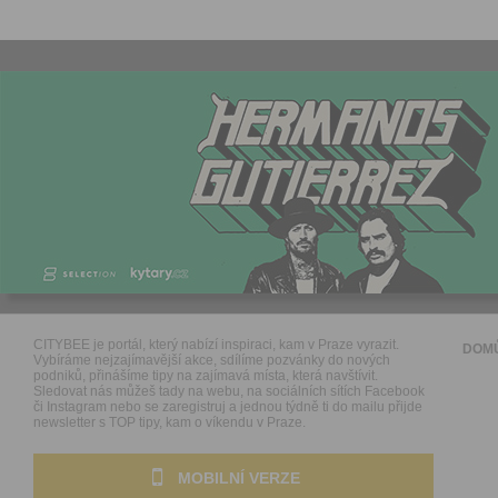
CITYBEE je portál, který nabízí inspiraci, kam v Praze vyrazit.
DOM
Vybíráme nejzajímavější akce, sdílíme pozvánky do nových
podniků, přinášíme tipy na zajímavá místa, která navštívit.
Sledovat nás můžeš tady na webu, na sociálních sítích Facebook
či Instagram nebo se zaregistruj a jednou týdně ti do mailu přijde
newsletter s TOP tipy, kam o víkendu v Praze.
MOBILNÍ VERZE