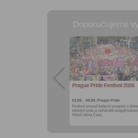
Doporučujeme vy
Přidat do
oblíbených
Sdílet:
Facebook
export do
kalendáře
Prague Pride Festival 2026
Více výhod pro
přihlášené
03.08. - 09.08.
Prague Pride
Festival propojí kulturní program s téma
lidských práv a občanské angažovanost
Hlavní téma Časy…