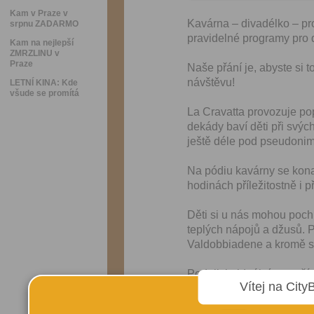
Kam v Praze v
Kavárna – divadélko – p
srpnu ZADARMO
pravidelné programy pro d
Kam na nejlepší
ZMRZLINU v
Praze
Naše přání je, abyste si t
návštěvu!
LETNÍ KINA: Kde
všude se promítá
La Cravatta provozuje pop
dekády baví děti při svý
ještě déle pod pseudon
Na pódiu kavárny se kona
hodinách příležitostně i 
Děti si u nás mohou poch
teplých nápojů a džusů. 
Valdobbiadene a kromě st
Podnik je ideální na pořá
Vítej na City
variability prostor, progr