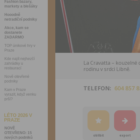
Fashion bazary,
markety a blešáky
Hooodně
netradiční podniky
Akce, kam se
dostanete
ZADARMO
TOP únikové hry v
Praze
Kde najít nejhezčí
La Cravatta – kouzelné d
zahrádky u
rodinu v srdci Libně.
restaurací
Nově otevřené
podniky
TELEFON:
604 857 8
Kam v Praze
vyrazit, když venku
prší?
LÉTO 2026 V
PRAZE
NOVĚ
OTEVŘENO: 15
oblíbit
export
nových podniků