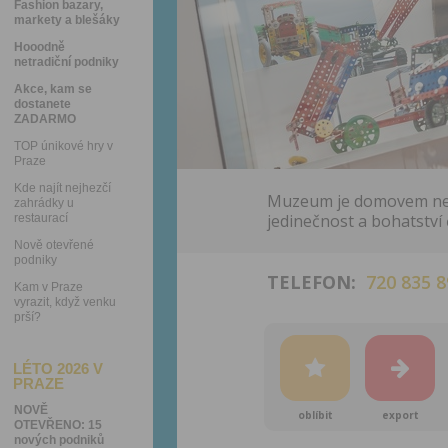
Fashion bazary,
markety a blešáky
Hooodně
netradiční podniky
Akce, kam se
dostanete
ZADARMO
TOP únikové hry v
Praze
Kde najít nejhezčí
Muzeum je domovem nejv
zahrádky u
jedinečnost a bohatstv
restaurací
Nově otevřené
podniky
TELEFON:
720 835 8
Kam v Praze
vyrazit, když venku
prší?
LÉTO 2026 V
PRAZE
NOVĚ
oblíbit
export
OTEVŘENO: 15
nových podniků