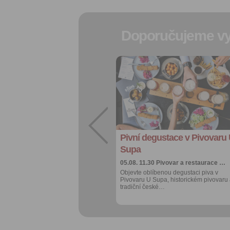
Doporučujeme vy
Přidat do
oblíbených
Sdílet:
Facebook
export do
kalendáře
Pivní degustace v Pivovaru
Více výhod pro
přihlášené
Supa
05.08. 11.30
Pivovar a restaurace …
Objevte oblíbenou degustaci piva v
Pivovaru U Supa, historickém pivovaru
tradiční české…