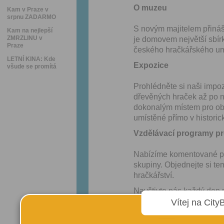
O muzeu
Kam v Praze v
srpnu ZADARMO
S novým majitelem přiná
Kam na nejlepší
ZMRZLINU v
je domovem největší sbírk
Praze
českého hračkářského um
LETNÍ KINA: Kde
Expozice
všude se promítá
Prohlédněte si naši impoz
dřevěných hraček až po n
dokonalým místem pro obje
umístěné přímo v historic
Vzdělávací programy pr
Nabízíme komentované pr
skupiny. Objednejte si te
hračkářství.
Navštivte nás každý den m
sbírky hraček všech věkov
Vítej na City