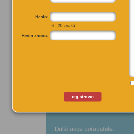
Heslo:
6 - 20 znaků
Heslo znovu:
registrovat
Vyšehradská 51
Praha 2, 128 00
Další akce pořadatele: