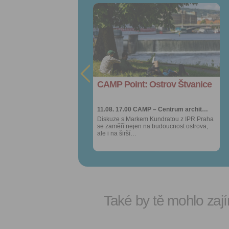
Přidat do
Přidat do
oblíbených
oblíbených
Sdílet:
Sdílet:
Facebook
Facebook
export do
export do
kalendáře
kalendáře
CAMP Point: Ostrov Štvanice
CAMP Point: Ostrov Štvanice
Více výhod pro
Více výhod pro
přihlášené
přihlášené
11.08. 17.00
11.08. 17.00
CAMP – Centrum archit…
CAMP – Centrum archit…
Diskuze s Markem Kundratou z IPR Praha
Diskuze s Markem Kundratou z IPR Praha
se zaměří nejen na budoucnost ostrova,
se zaměří nejen na budoucnost ostrova,
ale i na širší…
ale i na širší…
Také by tě mohlo zají