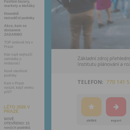
Fashion bazary,
markety a blešáky
Hooodně
netradiční podniky
Akce, kam se
dostanete
ZADARMO
TOP únikové hry v
Praze
Kde najít nejhezčí
Základní zdroj přehle
zahrádky u
Institutu plánování a r
restaurací
Nově otevřené
podniky
TELEFON:
770 141 5
Kam v Praze
vyrazit, když venku
prší?
LÉTO 2026 V
PRAZE
NOVĚ
oblíbit
export
OTEVŘENO: 15
nových podniků