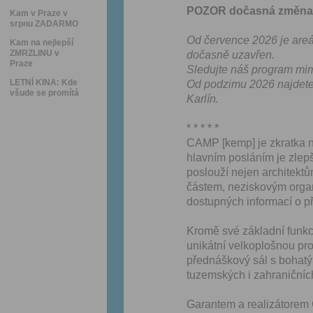
POZOR dočasná změna o
Kam v Praze v
srpnu ZADARMO
Od července 2026 je are
Kam na nejlepší
ZMRZLINU v
dočasně uzavřen.
Praze
Sledujte náš program mi
LETNÍ KINA: Kde
Od podzimu 2026 najdete
všude se promítá
Karlín.
* * * * *
CAMP [kemp] je zkratka ná
hlavním posláním je zle
poslouží nejen architektům
částem, neziskovým organ
dostupných informací o p
Kromě své základní funkc
unikátní velkoplošnou pr
přednáškový sál s boha
tuzemských i zahraničních
Garantem a realizátorem C