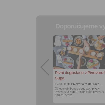
Doporučujeme vy
Přidat do
oblíbených
Sdílet:
Facebook
export do
kalendáře
Pivní degustace v Pivovaru
Více výhod pro
přihlášené
Supa
05.08. 11.30
Pivovar a restaurace …
Objevte oblíbenou degustaci piva v
Pivovaru U Supa, historickém pivovaru
tradiční české…