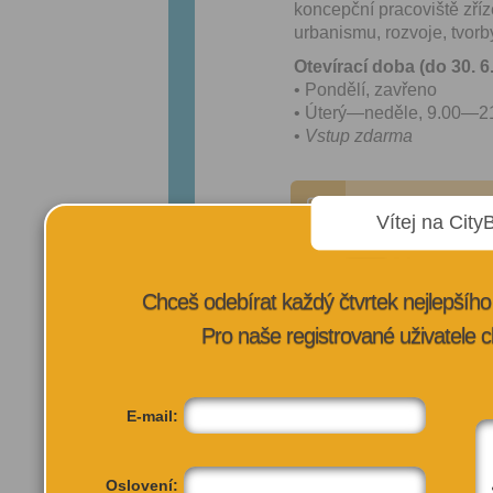
koncepční pracoviště zř
urbanismu, rozvoje, tvorby
Otevírací doba (do 30. 6
• Pondělí, zavřeno
• Úterý—neděle, 9.00—2
•
Vstup zdarma
VÍCE INFORMA
Vítej na City
Chceš odebírat každý čtvrtek nejlepší
Pro naše registrované uživatele c
E-mail:
Oslovení: