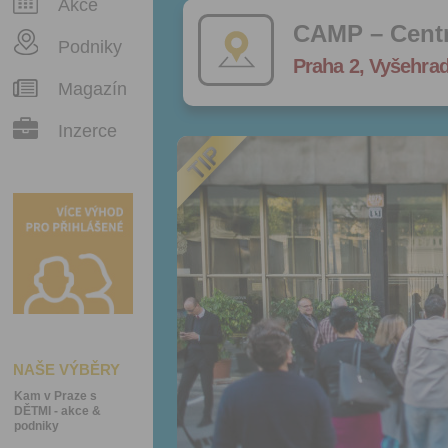
Akce
CAMP – Centr
Podniky
Praha 2, Vyšehrad
Magazín
Inzerce
NAŠE VÝBĚRY
Kam v Praze s
DĚTMI - akce &
podniky