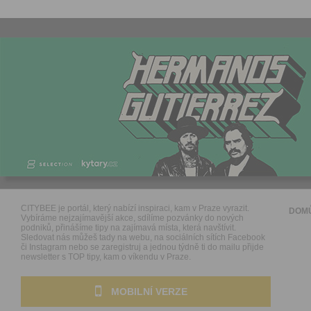
CITYBEE je portál, který nabízí inspiraci, kam v Praze vyrazit.
DOM
Vybíráme nejzajímavější akce, sdílíme pozvánky do nových
podniků, přinášíme tipy na zajímavá místa, která navštívit.
Sledovat nás můžeš tady na webu, na sociálních sítích Facebook
či Instagram nebo se zaregistruj a jednou týdně ti do mailu přijde
newsletter s TOP tipy, kam o víkendu v Praze.
MOBILNÍ VERZE