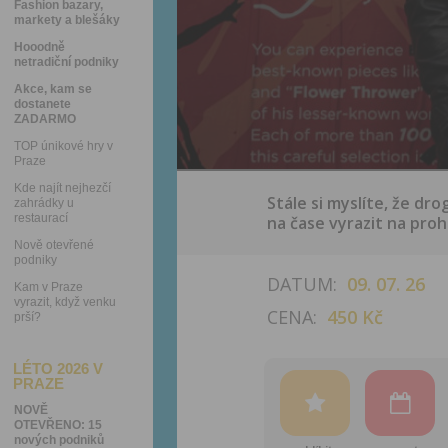
Fashion bazary,
markety a blešáky
Hooodně
netradiční podniky
Akce, kam se
dostanete
ZADARMO
TOP únikové hry v
Praze
Kde najít nejhezčí
Stále si myslíte, že dr
zahrádky u
restaurací
na čase vyrazit na proh
Nově otevřené
podniky
DATUM:
09. 07. 26
Kam v Praze
vyrazit, když venku
CENA:
450 Kč
prší?
LÉTO 2026 V
PRAZE
NOVĚ
OTEVŘENO: 15
nových podniků