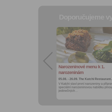
Doporučujeme vy
Přidat do
oblíbených
Sdílet:
Facebook
export do
kalendáře
Narozeninové menu k 1.
Více výhod pro
přihlášené
narozeninám
05.08. - 26.09.
The Katchi Restauran
V Katchi slaví první narozeniny a připrav
speciální narozeninovou nabídku plno
jedinečných…