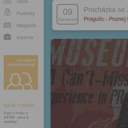
Akce
Procházka se 
09
Podniky
Pragulic - Poznej 
července
Magazín
Inzerce
NAŠE VÝBĚRY
Kam v Praze s
DĚTMI - akce &
podniky