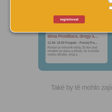
oblíbených
oblíbených
Sdílet:
Sdílet:
Facebook
Facebook
export do
export do
registrovat
kalendáře
kalendáře
Procházka s Romanem na
Procházka s Romanem na
Více výhod pro
Více výhod pro
přihlášené
přihlášené
téma Prostituce, drogy a…
téma Prostituce, drogy a…
12.08. 18.00
12.08. 18.00
Pragulic - Poznej Pra…
Pragulic - Poznej Pra…
Roman je milovník módy, žil don pod
Roman je milovník módy, žil don pod
mostem ve stanu a přesto, že si prošel
mostem ve stanu a přesto, že si prošel
cestou děcáku, drog a…
cestou děcáku, drog a…
Také by tě mohlo zají