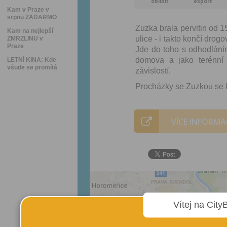
oblíbit
export
Kam v Praze v
srpnu ZADARMO
Zuzka brala pervitin od 15 
Kam na nejlepší
ulice - i takto končí drog
ZMRZLINU v
Praze
Jde do toho s odhodláním 
domova a jako terénní
LETNÍ KINA: Kde
všude se promítá
závislostí.
Procházky se Zuzkou se k
VÍCE INFORMA
Vítej na City