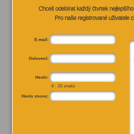
Chceš odebírat každý čtvrtek nejlepší
Pro naše registrované uživatele c
E-mail:
Oslovení:
Heslo:
6 - 20 znaků
TATO AK
Heslo znovu:
Další akce pořadatele:
Přidat do
Přidat do