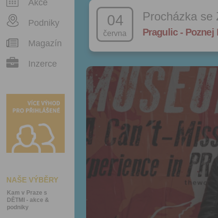
Akce
Procházka se 
04
Podniky
Pragulic - Poznej 
června
Magazín
Inzerce
NAŠE VÝBĚRY
Kam v Praze s
DĚTMI - akce &
podniky