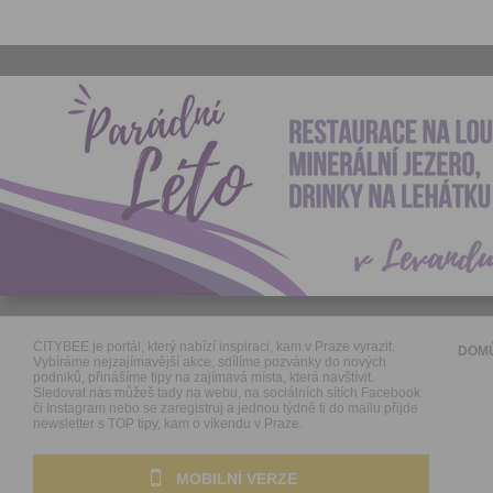
CITYBEE je portál, který nabízí inspiraci, kam v Praze vyrazit.
DOM
Vybíráme nejzajímavější akce, sdílíme pozvánky do nových
podniků, přinášíme tipy na zajímavá místa, která navštívit.
Sledovat nás můžeš tady na webu, na sociálních sítích Facebook
či Instagram nebo se zaregistruj a jednou týdně ti do mailu přijde
newsletter s TOP tipy, kam o víkendu v Praze.
MOBILNÍ VERZE