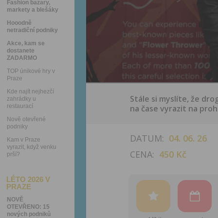
Fashion bazary,
markety a blešáky
Hooodně
netradiční podniky
Akce, kam se
dostanete
ZADARMO
TOP únikové hry v
Praze
Kde najít nejhezčí
Stále si myslíte, že dr
zahrádky u
restaurací
na čase vyrazit na proh
Nově otevřené
podniky
DATUM:
04. 06. 26
Kam v Praze
vyrazit, když venku
CENA:
450 Kč
prší?
LÉTO 2026 V
PRAZE
NOVĚ
OTEVŘENO: 15
nových podniků