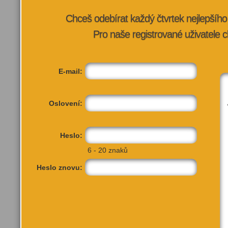
Chceš odebírat každý čtvrtek nejlepší
Pro naše registrované uživatele c
E-mail:
Oslovení:
Heslo:
TATO AK
6 - 20 znaků
Heslo znovu:
Další akce pořadatele:
Přidat do
Přidat do