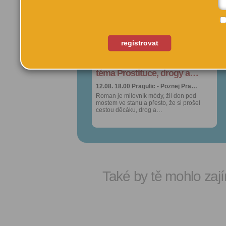
oblíbených
oblíbených
Sdílet:
Sdílet:
Facebook
Facebook
export do
export do
registrovat
kalendáře
kalendáře
Procházka s Romanem na
Procházka s Romanem na
Více výhod pro
Více výhod pro
přihlášené
přihlášené
téma Prostituce, drogy a…
téma Prostituce, drogy a…
12.08. 18.00
12.08. 18.00
Pragulic - Poznej Pra…
Pragulic - Poznej Pra…
Roman je milovník módy, žil don pod
Roman je milovník módy, žil don pod
mostem ve stanu a přesto, že si prošel
mostem ve stanu a přesto, že si prošel
cestou děcáku, drog a…
cestou děcáku, drog a…
Také by tě mohlo zají