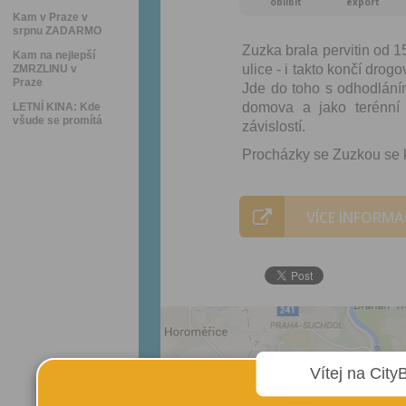
oblíbit
export
Kam v Praze v
srpnu ZADARMO
Zuzka brala pervitin od 15 
Kam na nejlepší
ulice - i takto končí drog
ZMRZLINU v
Praze
Jde do toho s odhodláním 
domova a jako terénní
LETNÍ KINA: Kde
všude se promítá
závislostí.
Procházky se Zuzkou se k
VÍCE INFORMA
Vítej na City