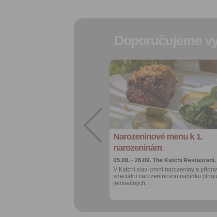
Doporučujeme vy
Přidat do
oblíbených
Sdílet:
Facebook
export do
kalendáře
Narozeninové menu k 1.
Více výhod pro
přihlášené
narozeninám
05.08. - 26.09.
The Katchi Restauran
V Katchi slaví první narozeniny a připrav
speciální narozeninovou nabídku plno
jedinečných…