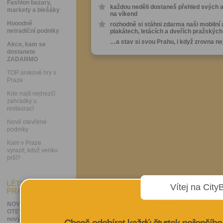
Fashion bazary,
každou neděli dostaneš přehled svých ak
markety a blešáky
na víkend
Hooodně
rozhodně si stáhni zdarma naši mobilní 
netradiční podniky
plakátech, letácích a dveřích pražskýc
…a stav si svou Prahu, i když zrovna nej
Akce, kam se
dostanete
ZADARMO
TOP únikové hry v
Praze
Kde najít nejhezčí
zahrádky u
restaurací
Nově otevřené
podniky
Kam v Praze
vyrazit, když venku
prší?
LÉTO 2026 V
Vítej na City
PRAZE
NOVĚ
OTEVŘENO: 15
nových podniků