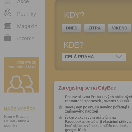
Akce
KDY?
Podniky
Magazín
DNES
ZÍTRA
VÍKEND
Inzerce
KDE?
CELÁ PRAHA
Zaregistruj se na CityBee
Postav si svou Prahu z tvých oblíbenýc
restaurací, sportovišť, divadel a klubů
sleduj den po dni, co nového pořádají a
NAŠE VÝBĚRY
zajímavého nabízejí
Kam v Praze s
řekni o akci svým přátelům na
DĚTMI - akce &
Facebooku, označ si ji vlastními štítky a
podniky
hoď si ji do svého kalendáře (outlook,
google, iCal)