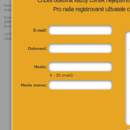
Chceš odebírat každý čtvrtek nejlepší
Kam v Praze v
Pro naše registrované uživatele c
srpnu ZADARMO
Kam na nejlepší
ZMRZLINU v
Praze
E-mail:
LETNÍ KINA: Kde
všude se promítá
Oslovení:
Heslo:
6 - 20 znaků
Také by tě mohlo zají
Heslo znovu: