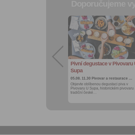
Doporučujeme vy
Přidat do
oblíbených
Sdílet:
Facebook
export do
kalendáře
Pivní degustace v Pivovaru
Více výhod pro
přihlášené
Supa
05.08. 11.30
Pivovar a restaurace …
Objevte oblíbenou degustaci piva v
Pivovaru U Supa, historickém pivovaru
tradiční české…