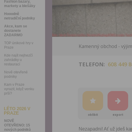
Fashion bazary,
markety a blešáky
Hooodně
netradiční podniky
Akce, kam se
dostanete
ZADARMO
TOP únikové hry v
Kamenný obchod - výjime
Praze
Kde najít nejhezčí
zahrádky u
TELEFON:
608 449 8
restaurací
Nově otevřené
podniky
Kam v Praze
vyrazit, když venku
prší?
LÉTO 2026 V
PRAZE
oblíbit
export
NOVĚ
OTEVŘENO: 15
Nezapadni! Ať už jdeš kam
nových podniků