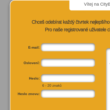
Vítej na City
Chceš odebírat každý čtvrtek nejlepší
Pro naše registrované uživatele c
VÍCE INFORMA
E-mail:
Oslovení:
Heslo:
6 - 20 znaků
Heslo znovu: