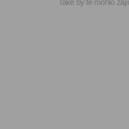
Také by tě mohlo zají