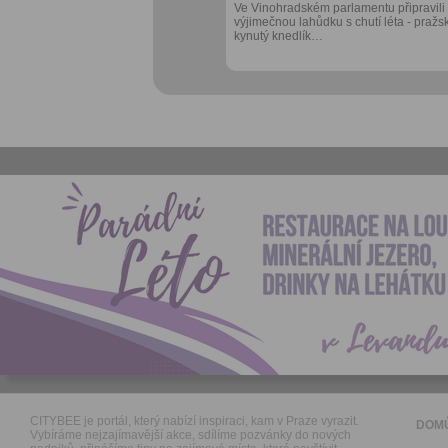
Ve Vinohradském parlamentu připravili
výjimečnou lahůdku s chutí léta - pražs
kynutý knedlík…
CITYBEE je portál, který nabízí inspiraci, kam v Praze vyrazit.
DOM
Vybíráme nejzajímavější akce, sdílíme pozvánky do nových