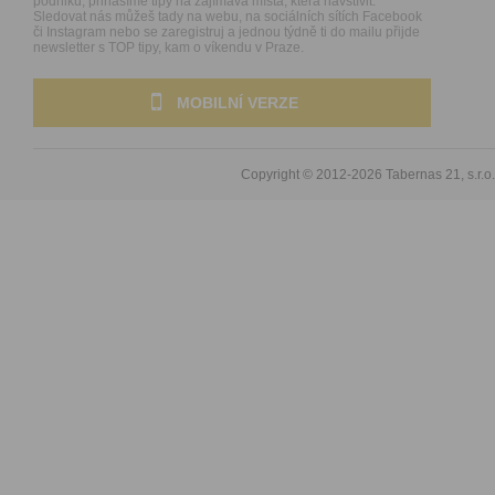
podniků, přinášíme tipy na zajímavá místa, která navštívit.
Sledovat nás můžeš tady na webu, na sociálních sítích Facebook
či Instagram nebo se zaregistruj a jednou týdně ti do mailu přijde
newsletter s TOP tipy, kam o víkendu v Praze.
MOBILNÍ VERZE
Copyright © 2012-2026
Tabernas 21, s.r.o.