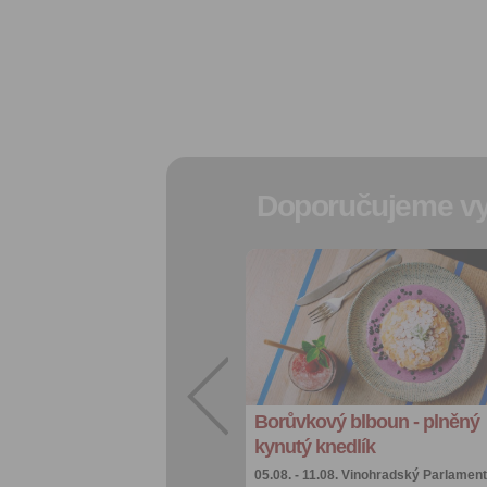
Doporučujeme vy
Přidat do
oblíbených
Sdílet:
Facebook
export do
kalendáře
Borůvkový blboun - plněný
Více výhod pro
přihlášené
kynutý knedlík
05.08. - 11.08.
Vinohradský Parlament