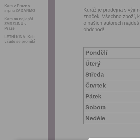
Kam v Praze v
Kuráž je prodejna s výji
srpnu ZADARMO
značek. Všechno zboží, kt
Kam na nejlepší
o našich autorech najdeš
ZMRZLINU v
Praze
obdchod!
LETNÍ KINA: Kde
všude se promítá
Pondělí
Úterý
Středa
Čtvrtek
Pátek
Sobota
Neděle