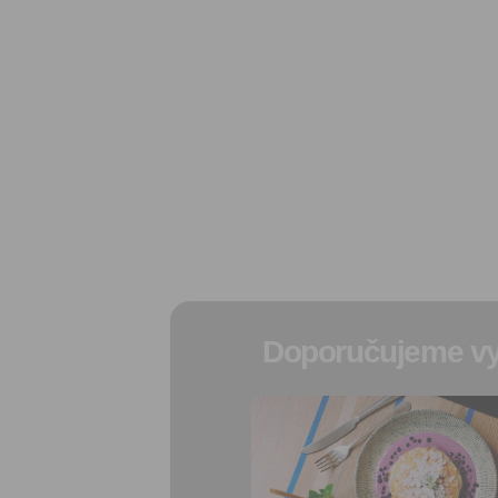
Doporučujeme vy
Přidat do
oblíbených
Sdílet:
Facebook