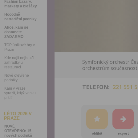
Fashion bazary,
markety a blešáky
Hooodně
netradiční podniky
Akce, kam se
dostanete
ZADARMO
TOP únikové hry v
Praze
Kde najít nejhezčí
Symfonický orchestr Če
zahrádky u
orchestrům současnosti
restaurací
Nově otevřené
podniky
TELEFON:
221 551 5
Kam v Praze
vyrazit, když venku
prší?
LÉTO 2026 V
PRAZE
NOVĚ
OTEVŘENO: 15
oblíbit
export
nových podniků