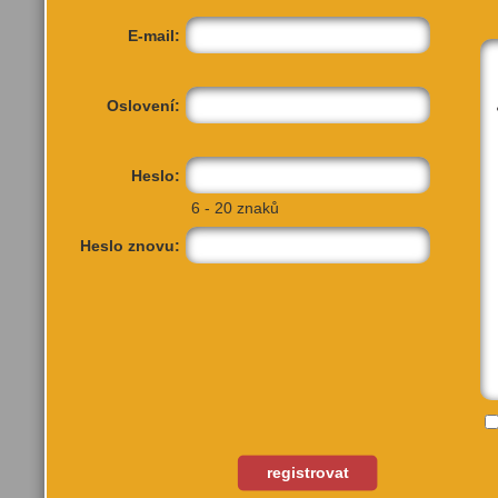
E-mail:
Oslovení:
Heslo:
6 - 20 znaků
Heslo znovu:
Vinohradská 12
Praha 2, 120 99
registrovat