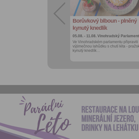
export do
kalendáře
Borůvkový blboun - plněný
Více výhod pro
přihlášené
kynutý knedlík
05.08. - 11.08.
Vinohradský Parlament
Ve Vinohradském parlamentu připravili
výjimečnou lahůdku s chutí léta - pražs
kynutý knedlík…