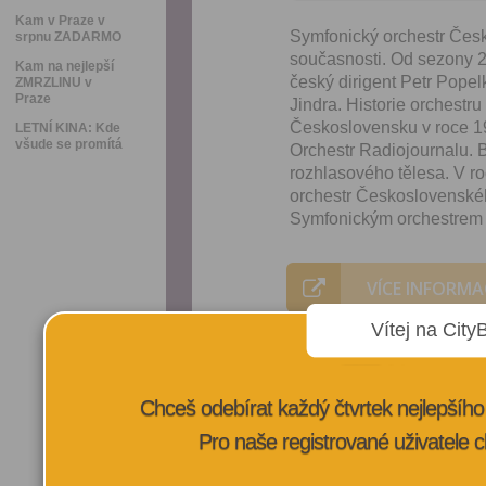
Kam v Praze v
Symfonický orchestr Čes
srpnu ZADARMO
současnosti. Od sezony 2
Kam na nejlepší
český dirigent Petr Popel
ZMRZLINU v
Praze
Jindra. Historie orchestru
Československu v roce 192
LETNÍ KINA: Kde
všude se promítá
Orchestr Radiojournalu. 
rozhlasového tělesa. V r
orchestr Československéh
Symfonickým orchestrem
VÍCE INFORMA
Vítej na City
Chceš odebírat každý čtvrtek nejlepší
Pro naše registrované uživatele c