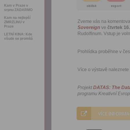
Kam v Praze v
oblíbit
export
srpnu ZADARMO
Kam na nejlepší
Zveme vás na komentova
ZMRZLINU v
Praze
Sovereign
ve
čtvrtek 16
Rudolfinum. Vstup je voln
LETNÍ KINA: Kde
všude se promítá
Prohlídka proběhne v če
Více o výstavě naleznete
Projekt
DATAS: The Data
programu Kreativní Evrop
VÍCE INFORMA