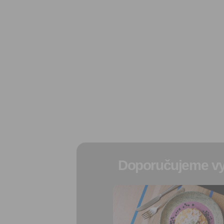
Doporučujeme vy
Přidat do
oblíbených
Sdílet: