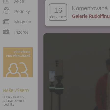
Akce
Komentovaná 
16
Podniky
Galerie Rudolfin
července
Magazín
Inzerce
NAŠE VÝBĚRY
Kam v Praze s
DĚTMI - akce &
podniky