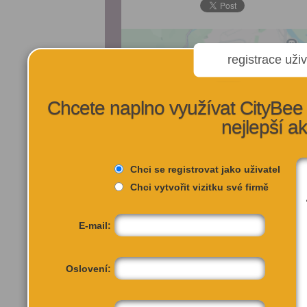
registrace uživ
Chcete naplno využívat CityBee 
nejlepší a
Chci se registrovat jako uživatel
Chci vytvořit vizitku své firmě
E-mail:
Oslovení: