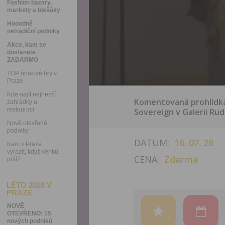
Fashion bazary,
markety a blešáky
Hooodně
netradiční podniky
Akce, kam se
dostanete
ZADARMO
TOP únikové hry v
Praze
Kde najít nejhezčí
Komentovaná prohlídka
zahrádky u
restaurací
Sovereign v Galerii Rud
Nově otevřené
podniky
DATUM:
16. 07. 26
Kam v Praze
vyrazit, když venku
CENA:
Zdarma
prší?
LÉTO 2026 V
PRAZE
NOVĚ
OTEVŘENO: 15
nových podniků