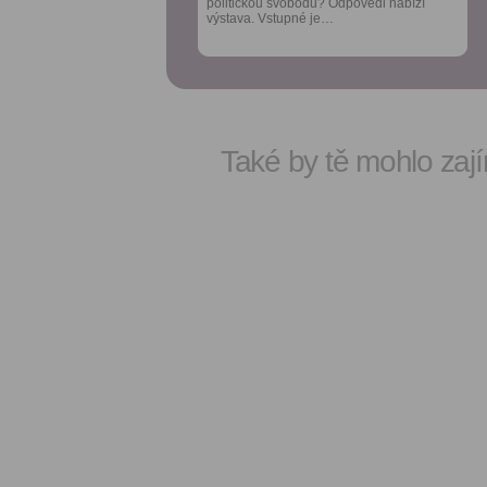
politickou svobodu? Odpovědi nabízí
politickou svobodu? Odpovědi nabízí
výstava. Vstupné je…
výstava. Vstupné je…
Také by tě mohlo zají