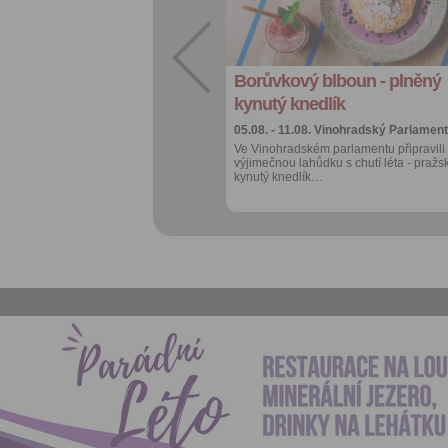
Facebook
export do
kalendáře
Borůvkový blboun - plněný
Více výhod pro
přihlášené
kynutý knedlík
05.08. - 11.08.
Vinohradský Parlament
Ve Vinohradském parlamentu připravili
výjimečnou lahůdku s chutí léta - pražs
kynutý knedlík…