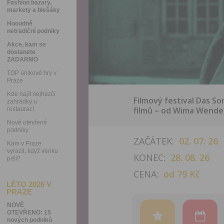
Fashion bazary,
markety a blešáky
Hooodně
netradiční podniky
Akce, kam se
dostanete
ZADARMO
TOP únikové hry v
Praze
Kde najít nejhezčí
Filmový festival Das 
zahrádky u
filmů – od Wima Wende
restaurací
Nově otevřené
podniky
ZAČÁTEK:
02. 07. 26
Kam v Praze
vyrazit, když venku
KONEC:
28. 08. 26
prší?
CENA:
od 79 Kč
LÉTO 2026 V
PRAZE
NOVĚ
OTEVŘENO: 15
nových podniků