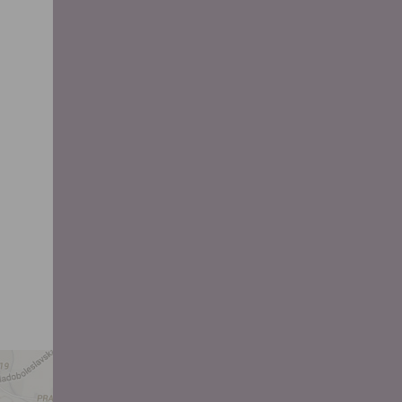
 za účelem
ého účtu
ivatele na
 jejich
e udělen po
o účtu až do
volání
váním
l.
stávat
te souhlas
ných
zesílání
h sdělení
ngových
e v Praze.
ti let, nebo
u se
 pro tento
hoto
te starší 16