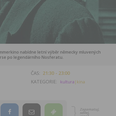
Sommerkino nabídne letní výběr německy mluvených
rse po legendárního Nosferatu.
ČAS:
21:30 - 23:00
KATEGORIE:
kultura
|kina
Zapamatuj,
sdílej,