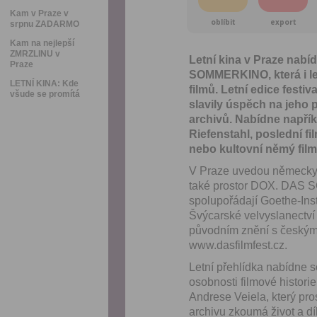
Kam v Praze v
oblíbit
export
srpnu ZADARMO
Kam na nejlepší
ZMRZLINU v
Letní kina v Praze nab
Praze
SOMMERKINO, která i l
LETNÍ KINA: Kde
filmů. Letní edice fest
všude se promítá
slavily úspěch na jeho 
archivů. Nabídne napřík
Riefenstahl, poslední 
nebo kultovní němý fil
V Praze uvedou německy m
také prostor DOX. DAS 
spolupořádají Goethe-Inst
Švýcarské velvyslanectví
původním znění s českými 
www.dasfilmfest.cz.
Letní přehlídka nabídne 
osobnosti filmové histori
Andrese Veiela, který pr
archivu zkoumá život a dí