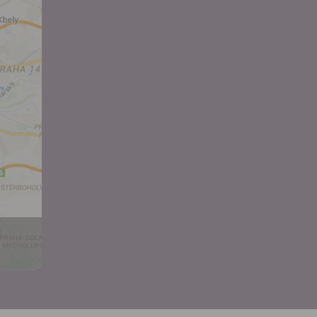
hoto
e, že jste
lasíte s