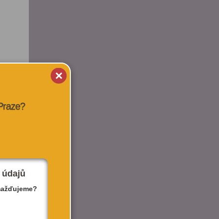
 Praze?
 údajů
mažďujeme?