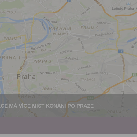
let.
Vyplněním a odesláním to
formuláře rovněž potvrzujet
si přečetl(a)
Všeobecné a
obchodní podmínky
a souh
jejich obsahem.
CE MÁ VÍCE MÍST KONÁNÍ PO PRAZE