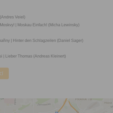
zpracováním osobních údajů
vytvoření Vašeho uživatelsk
nezbytného pro přihlášení už
webových stránkách a využití
 (Andres Veiel)
základních funkcí. Souhlas j
dobu existence uživatelskéh
o Moskvy! | Moskau Einfach! (Micha Lewinsky)
jeho odstranění, nebo do od
Vašeho souhlasu se zpraco
osobních údajů pro tento úče
inařiny | Hinter den Schlagzeilen (Daniel Sager)
Newsletter:
Zaškrtnutím políčka „Chci do
si | Lieber Thomas (Andreas Kleinert)
emailem newsletter“ uděluje
se zpracováním výše uvede
osobních údajů za účelem ro
CÍ
redakčních a marketingovýc
Správcem, zejména marketi
materiálů a pozvánek na akc
Souhlas je udělen po dobu pě
do odvolání Vašeho souhlas
zpracováním osobních údajů
účel.
Vyplněním a odesláním to
formuláře potvrzujete, že js