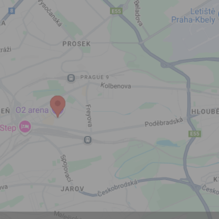
zpracováním osobních údajů
vytvoření Vašeho uživatelsk
nezbytného pro přihlášení už
webových stránkách a využití
základních funkcí. Souhlas j
dobu existence uživatelskéh
jeho odstranění, nebo do od
Vašeho souhlasu se zpraco
osobních údajů pro tento úče
Newsletter:
Zaškrtnutím políčka „Chci do
emailem newsletter“ uděluje
se zpracováním výše uvede
osobních údajů za účelem ro
redakčních a marketingovýc
Správcem, zejména marketi
materiálů a pozvánek na akc
Souhlas je udělen po dobu pě
do odvolání Vašeho souhlas
zpracováním osobních údajů
účel.
Vyplněním a odesláním to
formuláře potvrzujete, že js