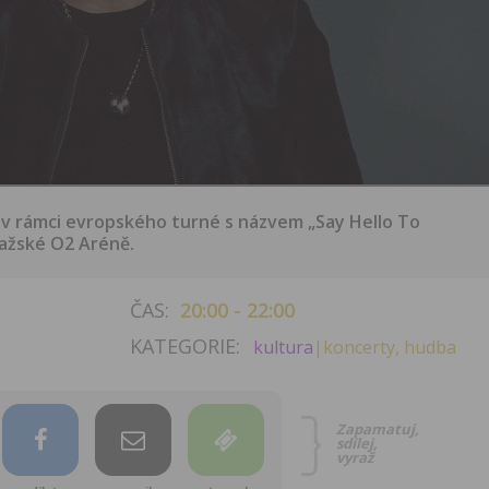
e v rámci evropského turné s názvem „Say Hello To
ražské O2 Aréně.
ČAS:
20:00 - 22:00
KATEGORIE:
kultura
|koncerty, hudba
Zapamatuj,
sdílej,
vyraž