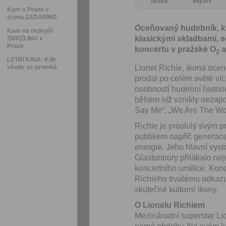
oblíbit
export
Kam v Praze v
srpnu ZADARMO
Oceňovaný hudebník, k
Kam na nejlepší
klasickými skladbami, se
ZMRZLINU v
Praze
koncertu v pražské O
a
2
LETNÍ KINA: Kde
všude se promítá
Lionel Richie, ikona o
prodal po celém světě víc
osobností hudební historie
během níž vznikly nezapo
Say Me“, „We Are The Wor
Richie je proslulý svým 
publikem napříč generacem
energie. Jeho hlavní vyst
Glastonbury přilákalo nej
koncertního umělce. Konc
Richieho trvalému odkazu
skutečné kulturní ikony.
O Lionelu Richiem
Mezinárodní superstar Lio