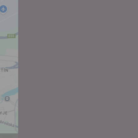
 za účelem
ého účtu
ivatele na
 jejich
e udělen po
o účtu až do
volání
váním
l.
stávat
te souhlas
ných
zesílání
h sdělení
ngových
e v Praze.
ti let, nebo
u se
 pro tento
hoto
te starší 16