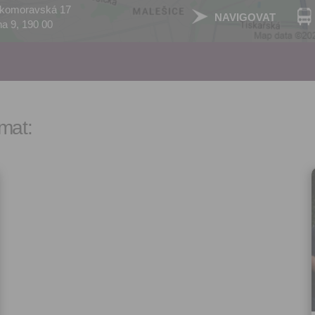
komoravská 17
let.
NAVIGOVAT
a 9, 190 00
Vyplněním a odesláním to
formuláře rovněž potvrzujet
si přečetl(a)
Všeobecné a
obchodní podmínky
a souh
jejich obsahem.
mat: