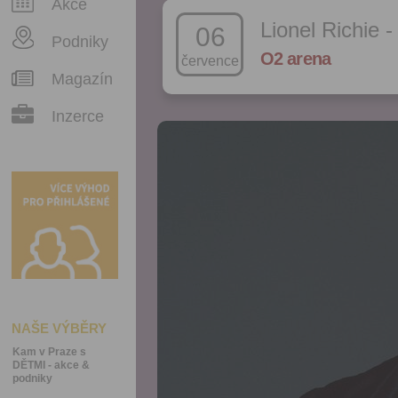
Akce
Lionel Richie -
06
Podniky
O2 arena
července
Magazín
Inzerce
NAŠE VÝBĚRY
Kam v Praze s
DĚTMI - akce &
podniky