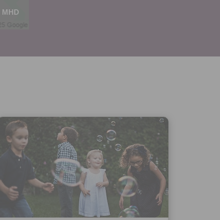
MHD
hoto
e, že jste
lasíte s