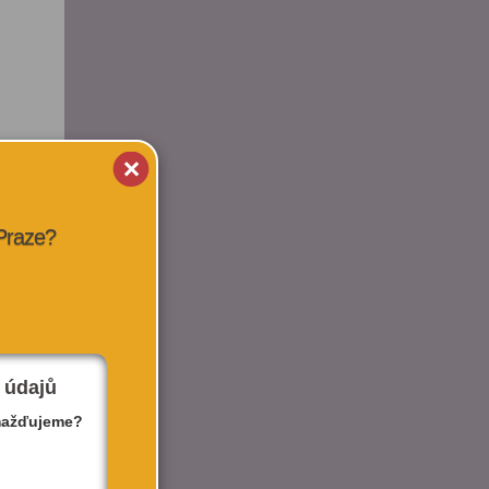
 Praze?
 údajů
mažďujeme?