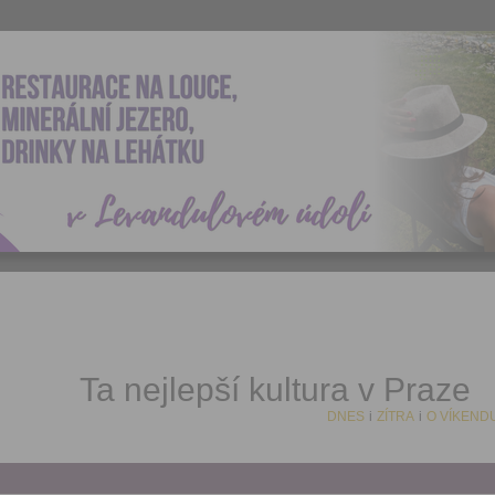
Ta nejlepší kultura v Praze
DNES
i
ZÍTRA
i
O VÍKEND