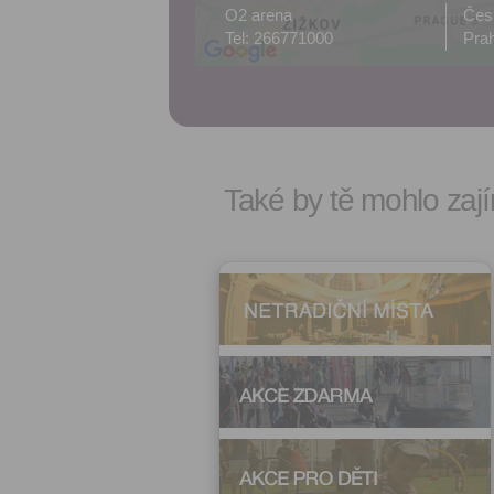
O2 arena
Čes
Tel: 266771000
Prah
Také by tě mohlo zají