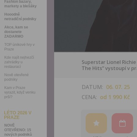
Fashion bazary,
markety a blešáky
Hooodně
netradiční podniky
Akce, kam se
dostanete
ZADARMO
TOP únikové hry v
Praze
Kde najít nejhezčí
Superstar Lionel Richi
zahrádky u
restaurací
The Hits“ vystoupí v p
Nově otevřené
podniky
DATUM:
06. 07. 25
Kam v Praze
vyrazit, když venku
CENA:
od 1 990 Kč
prší?
LÉTO 2026 V
PRAZE
NOVĚ
OTEVŘENO: 15
nových podniků