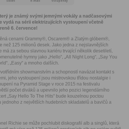
sdílet
e-mail
vstupenky
terý je známý svými jemnými vokály a nadčasovými
 vydá na sérii elektrizujících vystoupení včetně
reně 6. července!
ceněná cenami Grammy®, Oscarem® a Zlatým glóbem®,
e než 125 milionů desek. Jako jedna z nejslavnějších
 má za sebou slavnou kariéru trvající několik desetiletí,
menutelné hymny jako „Hello“, „All Night Long“, „Say You
ld“, „Easy“ a mnoho dalších.
prvotřídním showmanstvím a schopností navázat kontakt s
i, jeho vystoupení jsou mistrovskou třídou nostalgie i
oupení na Pyramid Stage v roce 2015 na festivalu
větší počet diváků a upevnilo jeho pozici legendárního
ert „Say Hello To The Hits“ bude kouzelnou poctou
 jednoho z největších hudebních skladatelů a bavičů a
nel Richie se může pochlubit diskografií alb a singlů, která