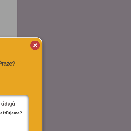
 Praze?
 údajů
mažďujeme?