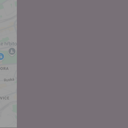
hoto
e, že jste
lasíte s