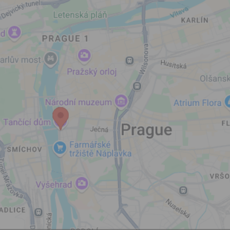
let.
Vyplněním a odesláním to
formuláře rovněž potvrzujet
si přečetl(a)
Všeobecné a
obchodní podmínky
a souh
jejich obsahem.