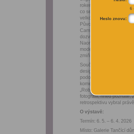
rokem jsem zažíval velmi
6 
co se mnou bude. Měl jsem
velkou knihu, která by vš
Heslo znovu:
Původně přemýšlel nad tí
Campbell, kterou fotograf
dozvěděl, co všechno potře
Naomi však musím říct, ž
modelkovském důchodu, v
zmiňuje.
Součástí expozice bude t
designových doplňků. Vyb
podobě. A v rámci doprov
komentované prohlídky. Za
„Robert Vano má výrazný 
fotografii, hned poznáte, 
retrospektivu vybral právě
O výstavě:
Termín: 6. 5. – 6. 4. 2026
Místo: Galerie Tančící dů