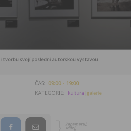
 i tvorbu svojí poslední autorskou výstavou
ČAS:
09:00 - 19:00
KATEGORIE:
kultura
|galerie
Zapamatuj,
sdílej,