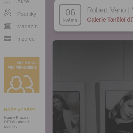
Akce
Robert Vano | 
06
Podniky
Galerie Tančící 
května
Magazín
Inzerce
NAŠE VÝBĚRY
Kam v Praze s
DĚTMI - akce &
podniky