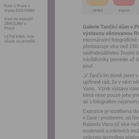
Kam v Praze v
oblíbit
export
srpnu ZADARMO
Kam na nejlepší
ZMRZLINU v
Galerie Tančící dům v Pr
Praze
výstavou věnovanou Ro
LETNÍ KINA: Kde
mezinárodní fotografick
všude se promítá
představuje více než 150 
sedmdesátiletou životní d
návštěvníky provede až do
pouť.
„V Tančícím domě jsem v m
upřímně rád, že
v něm něk
Vano. Vznik výstavy nava
která nese pouze jeho jm
se s fotografem nejenom p
Expozice je rozdělena do
v čase i prostorem, od Ne
Roberta Vana již více ne
osobností a intimních muž
vzácnou technikou platino