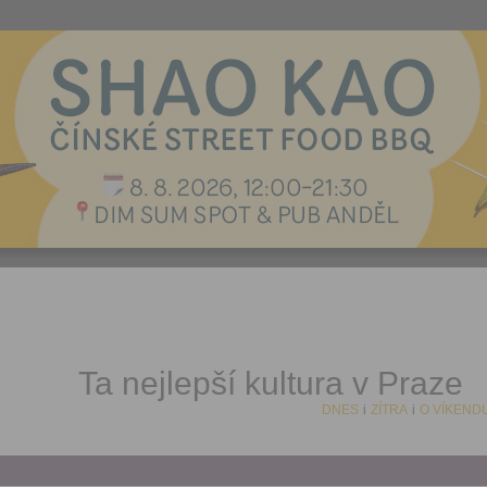
Ta nejlepší kultura v Praze
DNES
i
ZÍTRA
i
O VÍKEND