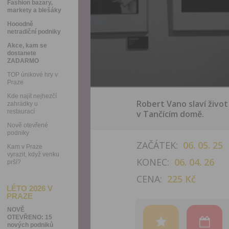
Fashion bazary,
markety a blešáky
Hooodně
netradiční podniky
Akce, kam se
dostanete
ZADARMO
TOP únikové hry v
Praze
Kde najít nejhezčí
Robert Vano slaví život
zahrádky u
restaurací
v Tančícím domě.
Nově otevřené
podniky
ZAČÁTEK:
06. 05. 25
Kam v Praze
vyrazit, když venku
KONEC:
06. 04. 26
prší?
CENA:
225 Kč
LÉTO 2026 V
PRAZE
NOVĚ
OTEVŘENO: 15
nových podniků