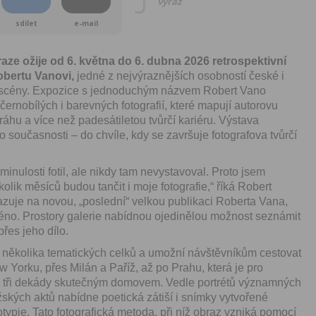
vyraž
sdílet
e-mail
aze ožije od 6. května do 6. dubna 2026 retrospektivní
bertu Vanovi,
jedné z nejvýraznějších osobností české i
é scény. Expozice s jednoduchým názvem Robert Vano
černobílých i barevných fotografií, které mapují autorovu
ráhu a více než padesátiletou tvůrčí kariéru. Výstava
 současnosti – do chvíle, kdy se završuje fotografova tvůrčí
inulosti fotil, ale nikdy tam nevystavoval. Proto jsem
olik měsíců budou tančit i moje fotografie,“ říká Robert
zuje na novou, „poslední“ velkou publikaci Roberta Vana,
éno. Prostory galerie nabídnou ojedinělou možnost seznámit
řes jeho dílo.
 několika tematických celků a umožní návštěvníkům cestovat
w Yorku, přes Milán a Paříž, až po Prahu, která je pro
ž tři dekády skutečným domovem. Vedle portrétů významných
ských aktů nabídne poetická zátiší i snímky vytvořené
typie. Tato fotografická metoda, při níž obraz vzniká pomocí